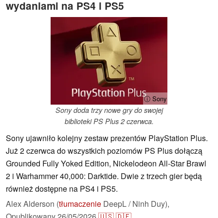
wydaniami na PS4 i PS5
ⓘ Sony
Sony doda trzy nowe gry do swojej
biblioteki PS Plus 2 czerwca.
Sony ujawniło kolejny zestaw prezentów PlayStation Plus.
Już 2 czerwca do wszystkich poziomów PS Plus dołączą
Grounded Fully Yoked Edition, Nickelodeon All-Star Brawl
2 i Warhammer 40,000: Darktide. Dwie z trzech gier będą
również dostępne na PS4 i PS5.
Alex Alderson (
tłumaczenie
DeepL / Ninh Duy),
Opublikowany
26/05/2026
🇺🇸
🇩🇪
...