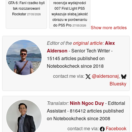
GTA 6: Fani rzadko byli
recenzja wydajności
tak rozczarowani
007 First Light PS5
Rockstar
wykazuje słabą jakość
27/05/2026
obrazu w porównaniu
do PS5 Pro
27/05/2026
Show more articles
Editor of the
original article
:
Alex
Alderson
- Senior Tech Writer
-
15145 articles published on
Notebookcheck
since 2018
contact me via:
@aldersonaj
,
Bluesky
Translator:
Ninh Ngoc Duy
- Editorial
Assistant
- 816412 articles published
on Notebookcheck
since 2008
contact me via:
Facebook