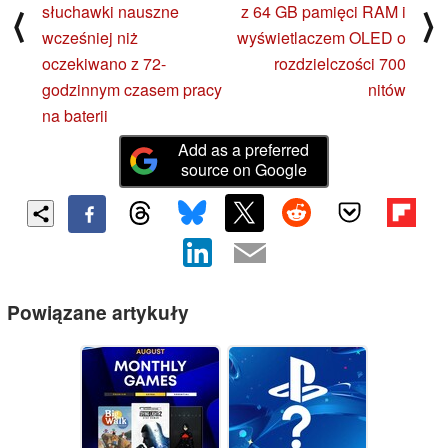
słuchawki nauszne
z 64 GB pamięci RAM i
⟨
⟩
wcześniej niż
wyświetlaczem OLED o
oczekiwano z 72-
rozdzielczości 700
godzinnym czasem pracy
nitów
na baterii
Add as a preferred
source on Google
Powiązane artykuły