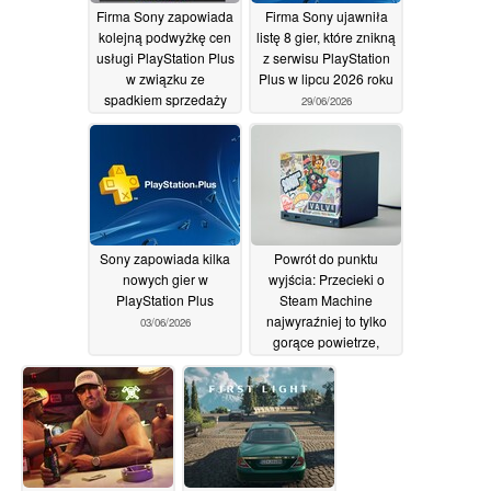
Firma Sony zapowiada
Firma Sony ujawniła
kolejną podwyżkę cen
listę 8 gier, które znikną
usługi PlayStation Plus
z serwisu PlayStation
w związku ze
Plus w lipcu 2026 roku
spadkiem sprzedaży
29/06/2026
konsoli PS5
01/07/2026
Sony zapowiada kilka
Powrót do punktu
nowych gier w
wyjścia: Przecieki o
PlayStation Plus
Steam Machine
najwyraźniej to tylko
03/06/2026
gorące powietrze,
rosną obawy o cenę
28/05/2026