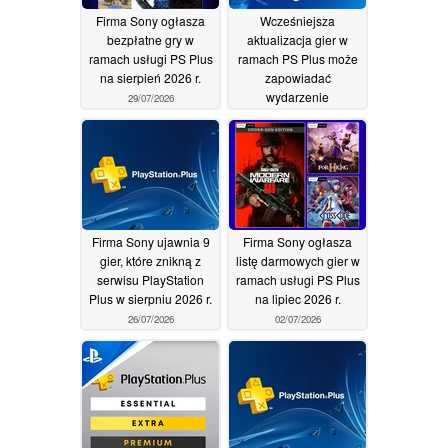
Firma Sony ogłasza
Wcześniejsza
bezpłatne gry w
aktualizacja gier w
ramach usługi PS Plus
ramach PS Plus może
na sierpień 2026 r.
zapowiadać
wydarzenie
29/07/2026
PlayStation State of
Play lub wiadomości
dotyczące płyt do
konsoli PS5
29/07/2026
Firma Sony ujawnia 9
Firma Sony ogłasza
gier, które znikną z
listę darmowych gier w
serwisu PlayStation
ramach usługi PS Plus
Plus w sierpniu 2026 r.
na lipiec 2026 r.
26/07/2026
02/07/2026