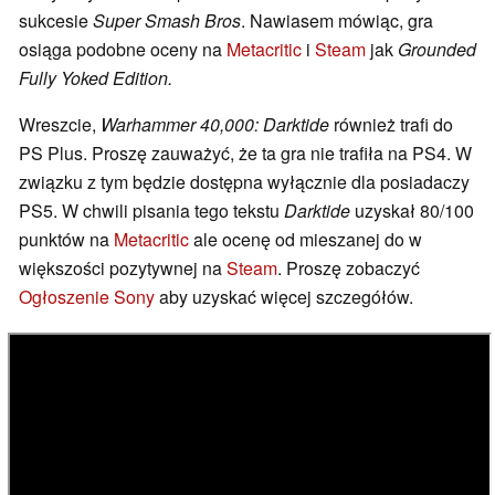
sukcesie
Super Smash Bros
. Nawiasem mówiąc, gra
osiąga podobne oceny na
Metacritic
i
Steam
jak
Grounded
Fully Yoked Edition.
Wreszcie,
Warhammer 40,000: Darktide
również trafi do
PS Plus. Proszę zauważyć, że ta gra nie trafiła na PS4. W
związku z tym będzie dostępna wyłącznie dla posiadaczy
PS5. W chwili pisania tego tekstu
Darktide
uzyskał 80/100
punktów na
Metacritic
ale ocenę od mieszanej do w
większości pozytywnej na
Steam
. Proszę zobaczyć
Ogłoszenie Sony
aby uzyskać więcej szczegółów.