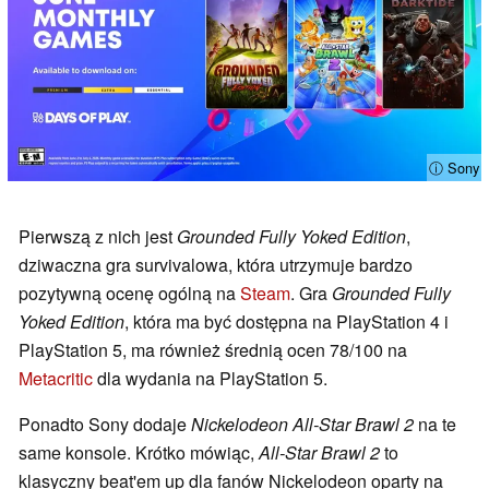
ⓘ Sony
Pierwszą z nich jest
Grounded Fully Yoked Edition
,
dziwaczna gra survivalowa, która utrzymuje bardzo
pozytywną ocenę ogólną na
Steam
. Gra
Grounded Fully
Yoked Edition
, która ma być dostępna na PlayStation 4 i
PlayStation 5, ma również średnią ocen 78/100 na
Metacritic
dla wydania na PlayStation 5.
Ponadto Sony dodaje
Nickelodeon All-Star Brawl 2
na te
same konsole. Krótko mówiąc,
All-Star Brawl 2
to
klasyczny beat'em up dla fanów Nickelodeon oparty na