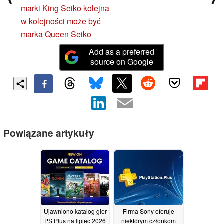
marki King Seiko kolejna
w kolejności może być
marka Queen Seiko
Add as a preferred
source on Google
Powiązane artykuły
Ujawniono katalog gier
Firma Sony oferuje
PS Plus na lipiec 2026
niektórym członkom