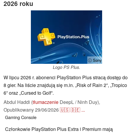
2026 roku
ⓘ Sony
Logo PS Plus.
W lipcu 2026 r. abonenci PlayStation Plus stracą dostęp do
8 gier. Na liście znajdują się m.in. „Risk of Rain 2”, „Tropico
6” oraz „Cursed to Golf”.
Abdul Haddi (
tłumaczenie
DeepL / Ninh Duy),
Opublikowany
29/06/2026
🇺🇸
🇩🇪
...
Gaming
Console
Członkowie PlayStation Plus Extra i Premium mają