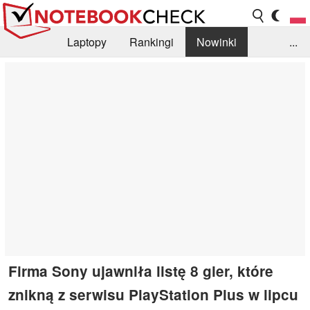
Laptopy
Rankingi
Nowinki
...
Biblioteka
Info
Szukajka recenzji
Firma Sony ujawniła listę 8 gier, które
znikną z serwisu PlayStation Plus w lipcu