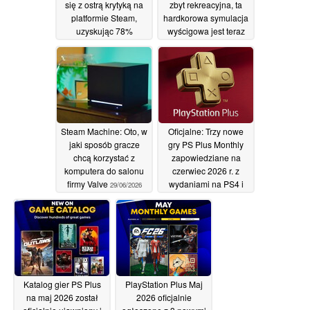
się z ostrą krytyką na
zbyt rekreacyjna, ta
platformie Steam,
hardkorowa symulacja
uzyskując 78%
wyścigowa jest teraz
negatywnych recenzji
dostępna na platformie
Steam za 4 dolary
30/06/2026
29/06/2026
Steam Machine: Oto, w
Oficjalne: Trzy nowe
jaki sposób gracze
gry PS Plus Monthly
chcą korzystać z
zapowiedziane na
komputera do salonu
czerwiec 2026 r. z
firmy Valve
wydaniami na PS4 i
29/06/2026
PS5
26/05/2026
Katalog gier PS Plus
PlayStation Plus Maj
na maj 2026 został
2026 oficjalnie