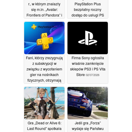
r., w którym znalazły
PlayStation Plus
się m.in. „Avatar:
bezpłatny roczny
Frontiers of Pandora” i
dostęp do usługi PS
„Dying Light”
Plus Premium
15/07/2026
15/07/2026
Fani, którzy zrezygnują
Firma Sony ogłosiła
z subskrypcji w
właśnie zamknięcie
związku z wycofaniem
sklepów PS3 i PS Vita
gier na nośnikach
Store
02/07/2026
fizycznych, otrzymają
50-procentowe zniżki
na PlayStation Plus
08/07/2026
Gra „Dead or Alive 6:
Jeśli gra „Forza”
Last Round” spotkała
wydaje się Państwu