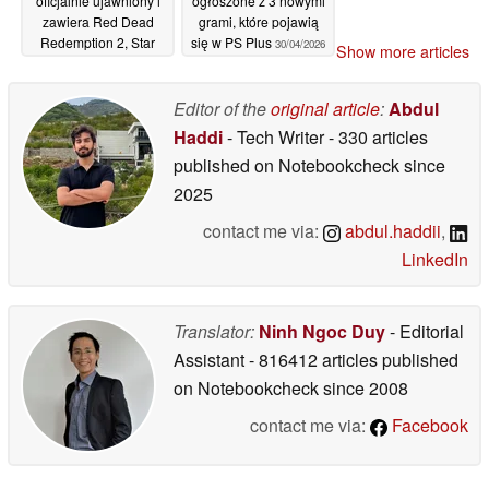
oficjalnie ujawniony i
ogłoszone z 3 nowymi
zawiera Red Dead
grami, które pojawią
Redemption 2, Star
się w PS Plus
30/04/2026
Show more articles
Wars Outlaws i nie
tylko
14/05/2026
Editor of the
original article
:
Abdul
Haddi
- Tech Writer
- 330 articles
published on Notebookcheck
since
2025
contact me via:
abdul.haddii
,
LinkedIn
Translator:
Ninh Ngoc Duy
- Editorial
Assistant
- 816412 articles published
on Notebookcheck
since 2008
contact me via:
Facebook