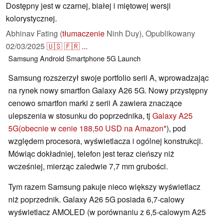
Dostępny jest w czarnej, białej i miętowej wersji
kolorystycznej.
Abhinav Fating (
tłumaczenie
Ninh Duy),
Opublikowany
02/03/2025
🇺🇸
🇫🇷
...
Samsung
Android
Smartphone
5G
Launch
Samsung rozszerzył swoje portfolio serii A, wprowadzając
na rynek nowy smartfon Galaxy A26 5G. Nowy przystępny
cenowo smartfon marki z serii A zawiera znaczące
ulepszenia w stosunku do poprzednika, tj
Galaxy A25
5G
(obecnie w cenie 188,50 USD na Amazon
), pod
względem procesora, wyświetlacza i ogólnej konstrukcji.
Mówiąc dokładniej, telefon jest teraz cieńszy niż
wcześniej, mierząc zaledwie 7,7 mm grubości.
Tym razem Samsung pakuje nieco większy wyświetlacz
niż poprzednik. Galaxy A26 5G posiada 6,7-calowy
wyświetlacz AMOLED (w porównaniu z 6,5-calowym A25