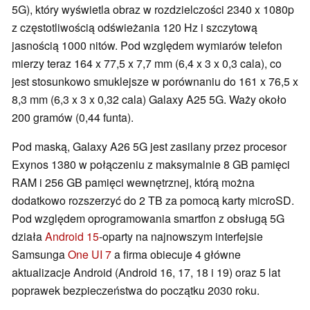
5G), który wyświetla obraz w rozdzielczości 2340 x 1080p
z częstotliwością odświeżania 120 Hz i szczytową
jasnością 1000 nitów. Pod względem wymiarów telefon
mierzy teraz 164 x 77,5 x 7,7 mm (6,4 x 3 x 0,3 cala), co
jest stosunkowo smuklejsze w porównaniu do 161 x 76,5 x
8,3 mm (6,3 x 3 x 0,32 cala) Galaxy A25 5G. Waży około
200 gramów (0,44 funta).
Pod maską, Galaxy A26 5G jest zasilany przez procesor
Exynos 1380 w połączeniu z maksymalnie 8 GB pamięci
RAM i 256 GB pamięci wewnętrznej, którą można
dodatkowo rozszerzyć do 2 TB za pomocą karty microSD.
Pod względem oprogramowania smartfon z obsługą 5G
działa
Android 15
-oparty na najnowszym interfejsie
Samsunga
One UI 7
a firma obiecuje 4 główne
aktualizacje Android (Android 16, 17, 18 i 19) oraz 5 lat
poprawek bezpieczeństwa do początku 2030 roku.