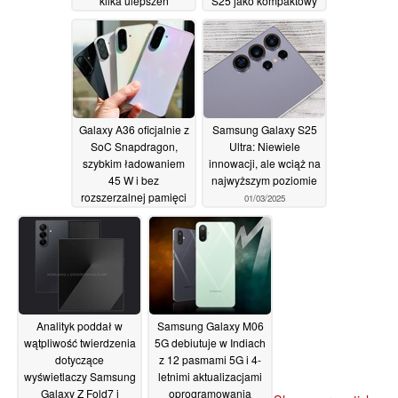
kilka ulepszeń
S25 jako kompaktowy
sprzętowych
flagowiec Qualcomm
02/03/2025
Snapdragon 8 Elite do
pokonania
02/03/2025
Galaxy A36 oficjalnie z
Samsung Galaxy S25
SoC Snapdragon,
Ultra: Niewiele
szybkim ładowaniem
innowacji, ale wciąż na
45 W i bez
najwyższym poziomie
rozszerzalnej pamięci
01/03/2025
masowej
02/03/2025
Analityk poddał w
Samsung Galaxy M06
wątpliwość twierdzenia
5G debiutuje w Indiach
dotyczące
z 12 pasmami 5G i 4-
wyświetlaczy Samsung
letnimi aktualizacjami
Galaxy Z Fold7 i
oprogramowania