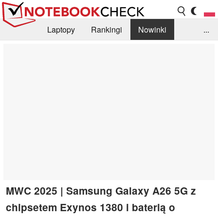
Laptopy
Rankingi
Nowinki
...
Biblioteka
Info
Szukajka recenzji
MWC 2025 | Samsung Galaxy A26 5G z
chipsetem Exynos 1380 i baterią o