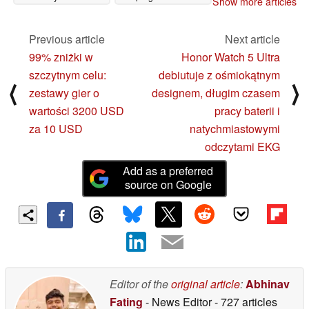
Show more articles
Galaxy Z Flip7
28/02/2025
28/02/2025
Previous article
Next article
99% zniżki w
Honor Watch 5 Ultra
szczytnym celu:
debiutuje z ośmiokątnym
⟨
⟩
zestawy gier o
designem, długim czasem
wartości 3200 USD
pracy baterii i
za 10 USD
natychmiastowymi
odczytami EKG
Add as a preferred
source on Google
Editor of the
original article
:
Abhinav
Fating
- News Editor
- 727 articles