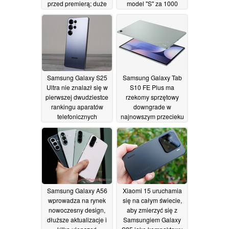
przed premierą; duże
model "S" za 1000
obniżki napiwków
USD
16/04/2026
26/05/2026
Samsung Galaxy S25
Samsung Galaxy Tab
Ultra nie znalazł się w
S10 FE Plus ma
pierwszej dwudziestce
rzekomy sprzętowy
rankingu aparatów
downgrade w
telefonicznych
najnowszym przecieku
DxOMark, plasując się
02/03/2025
za Google Pixel 8
03/03/2025
Samsung Galaxy A56
Xiaomi 15 uruchamia
wprowadza na rynek
się na całym świecie,
nowoczesny design,
aby zmierzyć się z
dłuższe aktualizacje i
Samsungiem Galaxy