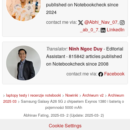
published on Notebookcheck
since
2024
contact me via:
@Abhi_Nav_07
,
_ab_0_7
,
LinkedIn
Translator:
Ninh Ngoc Duy
- Editorial
Assistant
- 815842 articles published
on Notebookcheck
since 2008
contact me via:
Facebook
>
laptopy testy i recenzje notebooki
>
Nowinki
>
Archiwum v2
>
Archiwum
2025 03
> Samsung Galaxy A26 5G z chipsetem Exynos 1380 i baterią o
pojemności 5000 mAh
Abhinav Fating, 2025-03- 2 (Update: 2025-03- 2)
Cookie Settings