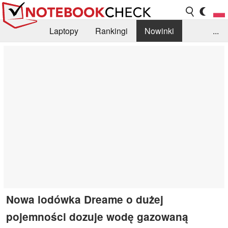
Laptopy
Rankingi
Nowinki
...
Biblioteka
Info
Szukajka recenzji
Nowa lodówka Dreame o dużej
pojemności dozuje wodę gazowaną