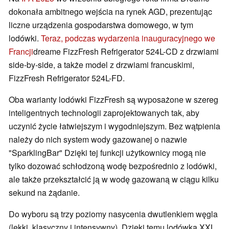
dokonała ambitnego wejścia na rynek AGD, prezentując
liczne urządzenia gospodarstwa domowego, w tym
lodówki.
Teraz, podczas wydarzenia inauguracyjnego we
Francji
dreame FizzFresh Refrigerator 524L-CD z drzwiami
side-by-side, a także model z drzwiami francuskimi,
FizzFresh Refrigerator 524L-FD.
Oba warianty lodówki FizzFresh są wyposażone w szereg
inteligentnych technologii zaprojektowanych tak, aby
uczynić życie łatwiejszym i wygodniejszym. Bez wątpienia
należy do nich system wody gazowanej o nazwie
"SparklingBar" Dzięki tej funkcji użytkownicy mogą nie
tylko dozować schłodzoną wodę bezpośrednio z lodówki,
ale także przekształcić ją w wodę gazowaną w ciągu kilku
sekund na żądanie.
Do wyboru są trzy poziomy nasycenia dwutlenkiem węgla
(lekki, klasyczny i intensywny). Dzięki temu lodówka XXL