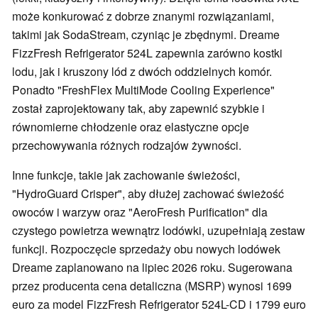
może konkurować z dobrze znanymi rozwiązaniami,
takimi jak SodaStream, czyniąc je zbędnymi. Dreame
FizzFresh Refrigerator 524L zapewnia zarówno kostki
lodu, jak i kruszony lód z dwóch oddzielnych komór.
Ponadto "FreshFlex MultiMode Cooling Experience"
został zaprojektowany tak, aby zapewnić szybkie i
równomierne chłodzenie oraz elastyczne opcje
przechowywania różnych rodzajów żywności.
Inne funkcje, takie jak zachowanie świeżości,
"HydroGuard Crisper", aby dłużej zachować świeżość
owoców i warzyw oraz "AeroFresh Purification" dla
czystego powietrza wewnątrz lodówki, uzupełniają zestaw
funkcji. Rozpoczęcie sprzedaży obu nowych lodówek
Dreame zaplanowano na lipiec 2026 roku. Sugerowana
przez producenta cena detaliczna (MSRP) wynosi 1699
euro za model FizzFresh Refrigerator 524L-CD i 1799 euro