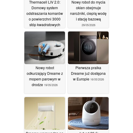
Thermacell LIV 2.0:
Nowy robot do mycia
Domowy system
okien obejmuje
odstraszania komarów
narożniki, ciepłą wodę
o powierzchni 3000
i stację bazową
stóp kwadratowych
29/05/2026
03/06/2026
Nowy robot
Pierwsza pralka
odkurzający Dreame z
Dreame już dostępna
mopem parowym w
w Europie
16/05/2026
drodze
19/05/2026