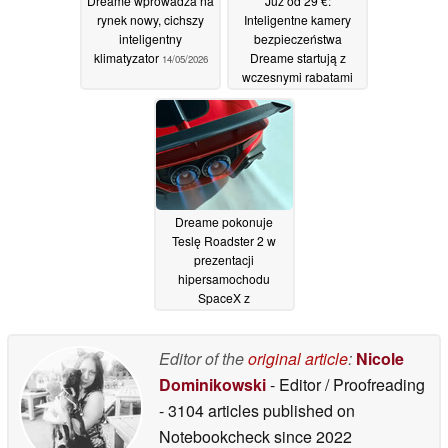
Dreame wprowadza na
Już od 29 €:
rynek nowy, cichszy
Inteligentne kamery
inteligentny
bezpieczeństwa
klimatyzator
Dreame startują z
14/05/2026
wczesnymi rabatami
30/04/2026
Dreame pokonuje
Teslę Roadster 2 w
prezentacji
hipersamochodu
SpaceX z
przyspieszeniem 0,99
s
29/04/2026
Editor of the
original article
:
Nicole
Dominikowski
- Editor / Proofreading
- 3104 articles published on
Notebookcheck
since 2022