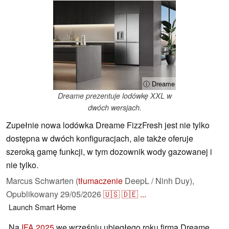
ⓘ Dreame
Dreame prezentuje lodówkę XXL w
dwóch wersjach.
Zupełnie nowa lodówka Dreame FizzFresh jest nie tylko
dostępna w dwóch konfiguracjach, ale także oferuje
szeroką gamę funkcji, w tym dozownik wody gazowanej i
nie tylko.
Marcus Schwarten (
tłumaczenie
DeepL / Ninh Duy),
Opublikowany
29/05/2026
🇺🇸
🇩🇪
...
Launch
Smart Home
Na
IFA 2025
we wrześniu ubiegłego roku firma Dreame