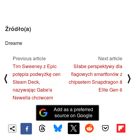
Źródło(a)
Dreame
Previous article
Next article
Tim Sweeney z Epic
Słabe perspektywy dla
potępia podwyżkę cen
flagowych smartfonów z
⟨
⟩
Steam Deck,
chipsetem Snapdragon 8
nazywając Gabe'a
Elite Gen 6
Newella chciwcem
Add as a preferred
source on Google