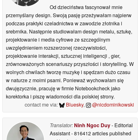
Od dzieciństwa fascynował mnie
przemyślany design. Swoją pasję przeżywałam najpierw
podczas praktyki czeladnictwa w zawodzie złotnika i
srebrnika. Następnie studiowałam design metalu, sztukę,
projektowanie i media cyfrowe ze szczególnym
uwzględnieniem rozszerzonej rzeczywistości,
projektowanie interakcji, sztucznej inteligencji , gier,
zrównoważonych scenariuszy przyszłości i storytelling. W
wolnych chwilach tworzę muzykę i spędzam dużo czasu
w naturze z moimi psami. Ponieważ wychowałam się
dwujęzycznie, pracuję w firmie Notebookcheck jako
korektorka i piszę wiadomości dla polskiej strony.
contact me via:
Bluesky
,
@nicdominikowski
Translator:
Ninh Ngoc Duy
- Editorial
Assistant
- 816412 articles published