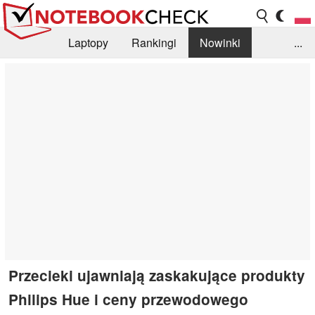
Laptopy
Rankingi
Nowinki
...
Biblioteka
Info
Szukajka recenzji
Przecieki ujawniają zaskakujące produkty
Philips Hue i ceny przewodowego