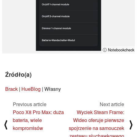
ⓘ Notebookcheck
Źródło(a)
Brack
|
HueBlog
| Własny
Previous article
Next article
Poco X8 Pro Max: duża
Wyciek Steam Frame:
bateria, wiele
Wideo oferuje pierwsze
⟨
⟩
kompromisów
spojrzenie na samouczek
zestawu słuchawkowego