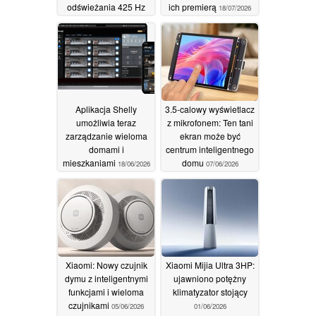
odświeżania 425 Hz
ich premierą
18/07/2026
24/07/2026
Aplikacja Shelly
3.5-calowy wyświetlacz
umożliwia teraz
z mikrofonem: Ten tani
zarządzanie wieloma
ekran może być
domami i
centrum inteligentnego
mieszkaniami
domu
18/06/2026
07/06/2026
Xiaomi: Nowy czujnik
Xiaomi Mijia Ultra 3HP:
dymu z inteligentnymi
ujawniono potężny
funkcjami i wieloma
klimatyzator stojący
czujnikami
05/06/2026
01/06/2026