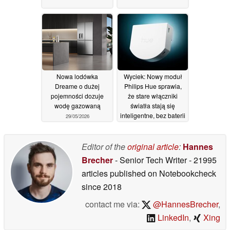
Nowa lodówka
Wyciek: Nowy moduł
Dreame o dużej
Philips Hue sprawia,
pojemności dozuje
że stare włączniki
wodę gazowaną
światła stają się
inteligentne, bez baterii
29/05/2026
29/05/2026
Editor of the
original article
:
Hannes
Brecher
- Senior Tech Writer
- 21995
articles published on Notebookcheck
since 2018
contact me via:
@HannesBrecher
,
LinkedIn
,
Xing