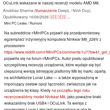
OCuLink wskazane w naszej recenzji modelu AMD M8.
Anubhav Sharma (
tłumaczenie
DeepL / Ninh Duy),
Opublikowany
16/06/2026
🇺🇸
🇪🇸
...
Mini PC
Leaks / Rumors
Na subreddicie r/MiniPCs pojawił się przedpremierowy
egzemplarz inżynieryjny komputera Ninkear M8_226V z
procesorem
https://www.reddit.com/r/MiniPCs/comments/1u77bw4/i_go
pojawiła się na forum r/MiniPCs. Autor postu opublikował
szczegółową recenzję urządzenia, które wydaje się być
ulepszoną wersją istniejącej platformy M8 tej marki, opartą
na architekturze Lunar Lake — a także wyposażoną w
imponujący zestaw opcji łączności, zwłaszcza jak na
urządzenia tej klasy. Kiedy
na początku tego roku
recenzowaliśmy model Ninkear M8
, jako poważne braki
wskazaliśmy brak USB4 i OCuLink. Ta wersja z
procesorem Lunar Lake jest wyposażona w oba te