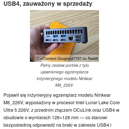
USB4, zauważony w sprzedaży
ⓘ u/Content-Doughnut7707 on Reddit
Pełny zestaw portów z tyłu
ujawnionego egzemplarza
inżynieryjnego modelu Ninkear
M8_226V.
Pojawił się inżynieryjny egzemplarz modelu Ninkear
M8_226V, wyposażony w procesor Intel Lunar Lake Core
Ultra 5 226V, z przednim złączem OCuLink oraz USB4 w
obudowie o wymiarach 128×128 mm — co stanowi
bezpośrednią odpowiedź na braki w zakresie USB4 i