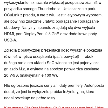
wykorzystaniem znacznie większej przepustowości niż w
przypadku samego Thunderbolta. Umieszczenie portu
OCuLink z przodu, a nie z tyłu, jest nietypowym wyborem,
ale powinno znacznie ułatwić podłączanie i odłączanie
obudowy. Na tylnym panelu znajdują się dwa wyjścia
HDMI, port DisplayPort, 2,5 GbE oraz dodatkowe porty
USB-A.
Zdjęcia z praktycznej prezentacji dość wyraźnie pokazują
również wnętrze urządzenia (patrz powyżej) — obok
dużego radiatora układu SoC widoczne jest pojedyncze
gniazdo M.2, a etykieta na spodzie potwierdza zasilanie
20 V/5 A (maksymalnie 100 W).
Nie ogłoszono jeszcze ceny ani daty premiery. Autor postu
dodał, że jest to wyłącznie próbka inżynieryjna, która
nadal oczekuje na pełne testy.
Kup wersję GMKtec Nucbox G3S z procesorem Intel Alder