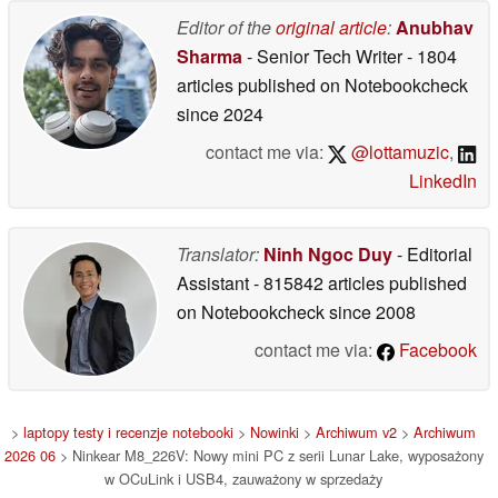
pamięci RAM
08/06/2026
Editor of the
original article
:
Anubhav
Sharma
- Senior Tech Writer
- 1804
articles published on Notebookcheck
since 2024
contact me via:
@lottamuzic
,
LinkedIn
Translator:
Ninh Ngoc Duy
- Editorial
Assistant
- 815842 articles published
on Notebookcheck
since 2008
contact me via:
Facebook
>
laptopy testy i recenzje notebooki
>
Nowinki
>
Archiwum v2
>
Archiwum
2026 06
> Ninkear M8_226V: Nowy mini PC z serii Lunar Lake, wyposażony
w OCuLink i USB4, zauważony w sprzedaży