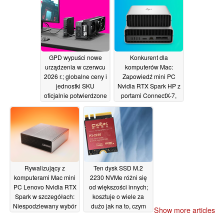
Ryzen AI 9 HX 470
SATA, eDP i 27 pinów
oraz obsługę
GPIO, w cenie od 210
technologii OCuLink
dolarów
12/06/2026
14/06/2026
GPD wypuści nowe
Konkurent dla
urządzenia w czerwcu
komputerów Mac:
2026 r.; globalne ceny i
Zapowiedź mini PC
jednostki SKU
Nvidia RTX Spark HP z
oficjalnie potwierdzone
portami ConnectX-7,
do 128 GB pamięci
09/06/2026
RAM
08/06/2026
Rywalizujący z
Ten dysk SSD M.2
komputerami Mac mini
2230 NVMe różni się
PC Lenovo Nvidia RTX
od większości innych;
Spark w szczegółach:
kosztuje o wiele za
Niespodziewany wybór
dużo jak na to, czym
Show more articles
portów, do 128 GB
jest
07/06/2026