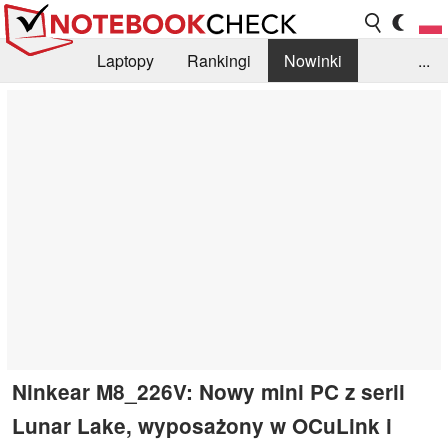
Laptopy
Rankingi
Nowinki
...
Biblioteka
Info
Szukajka recenzji
Ninkear M8_226V: Nowy mini PC z serii
Lunar Lake, wyposażony w OCuLink i