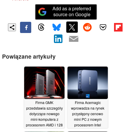
Add as a preferred
source on Google
Powiązane artykuły
Firma GMK
Firma Acemagic
przedstawia szczegóły
wprowadza na rynek
dotyczące nowego
przystępny cenowo
mini-komputera z
mini PC z nowym
procesorem AMD i 128
procesorem Intel
GB pamięci RAM przed
Wildcat Lake
18/06/2026