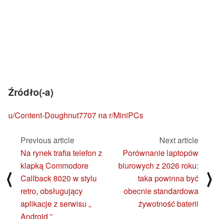
Źródło(-a)
u/Content-Doughnut7707 na r/MiniPCs
Previous article
Next article
Na rynek trafia telefon z
Porównanie laptopów
klapką Commodore
biurowych z 2026 roku:
⟨
⟩
Callback 8020 w stylu
taka powinna być
retro, obsługujący
obecnie standardowa
aplikacje z serwisu „
żywotność baterii
Android ”