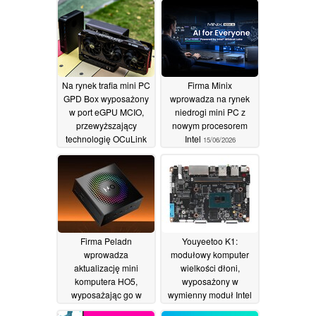
jego światową
premierą
18/06/2026
Na rynek trafia mini PC
Firma Minix
GPD Box wyposażony
wprowadza na rynek
w port eGPU MCIO,
niedrogi mini PC z
przewyższający
nowym procesorem
technologię OCuLink
Intel
15/06/2026
17/06/2026
Firma Peladn
Youyeetoo K1:
wprowadza
modułowy komputer
aktualizację mini
wielkości dłoni,
komputera HO5,
wyposażony w
wyposażając go w
wymienny moduł Intel
procesor AMD Zen 5
N100 oraz złącza