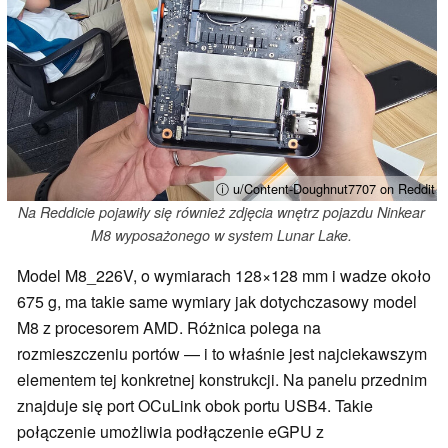
ⓘ u/Content-Doughnut7707 on Reddit
Na Reddicie pojawiły się również zdjęcia wnętrz pojazdu Ninkear
M8 wyposażonego w system Lunar Lake.
Model M8_226V, o wymiarach 128×128 mm i wadze około
675 g, ma takie same wymiary jak dotychczasowy model
M8 z procesorem AMD. Różnica polega na
rozmieszczeniu portów — i to właśnie jest najciekawszym
elementem tej konkretnej konstrukcji. Na panelu przednim
znajduje się port OCuLink obok portu USB4. Takie
połączenie umożliwia podłączenie eGPU z