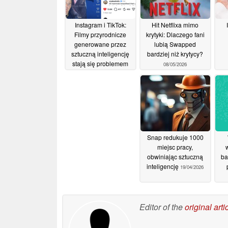
Instagram i TikTok:
Hit Netflixa mimo
Filmy przyrodnicze
krytyki: Dlaczego fani
generowane przez
lubią Swapped
sztuczną inteligencję
bardziej niż krytycy?
stają się problemem
08/05/2026
12/05/2026
Snap redukuje 1000
miejsc pracy,
obwiniając sztuczną
ba
inteligencję
19/04/2026
Editor of the
original arti