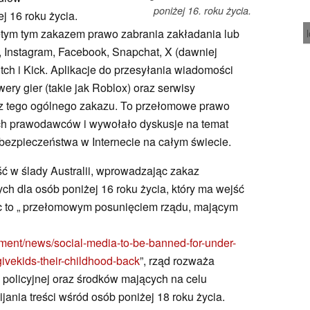
poniżej 16. roku życia.
j 16 roku życia.
ętym tym zakazem prawo zabrania zakładania lub
, Instagram, Facebook, Snapchat, X (dawniej
itch i Kick. Aplikacje do przesyłania wiadomości
ry gier (takie jak Roblox) oraz serwisy
z tego ogólnego zakazu. To przełomowe prawo
h prawodawców i wywołało dyskusje na temat
bezpieczeństwa w Internecie na całym świecie.
ć w ślady Australii, wprowadzając zakaz
h dla osób poniżej 16 roku życia, który ma wejść
c to „ przełomowym posunięciem rządu, mającym
ment/news/social-media-to-be-banned-for-under-
ivekids-their-childhood-back
”, rząd rozważa
policyjnej oraz środków mających na celu
ania treści wśród osób poniżej 18 roku życia.