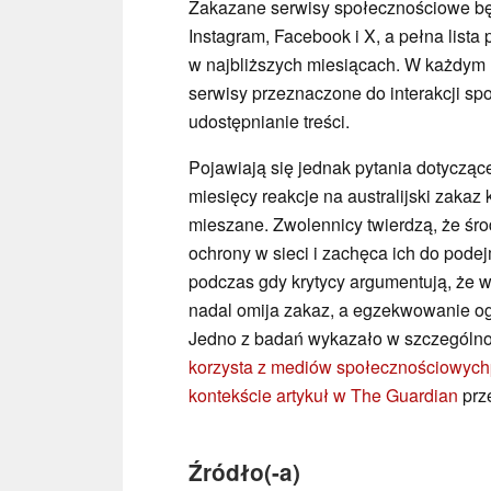
Zakazane serwisy społecznościowe b
Instagram, Facebook i X, a pełna list
w najbliższych miesiącach. W każdym r
serwisy przeznaczone do interakcji sp
udostępnianie treści.
Pojawiają się jednak pytania dotycząc
miesięcy reakcje na australijski zaka
mieszane. Zwolennicy twierdzą, że śr
ochrony w sieci i zachęca ich do pode
podczas gdy krytycy argumentują, że w
nadal omija zakaz, a egzekwowanie ogr
Jedno z badań wykazało w szczególno
korzysta z mediów społecznościowych
kontekście artykuł w The Guardian
prz
Źródło(-a)