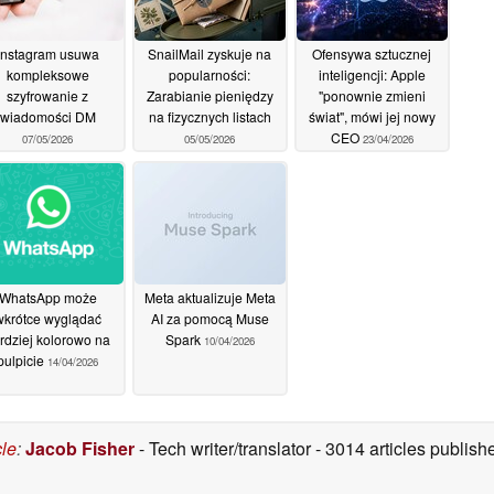
Instagram usuwa
SnailMail zyskuje na
Ofensywa sztucznej
kompleksowe
popularności:
inteligencji: Apple
szyfrowanie z
Zarabianie pieniędzy
"ponownie zmieni
wiadomości DM
na fizycznych listach
świat", mówi jej nowy
CEO
07/05/2026
05/05/2026
23/04/2026
WhatsApp może
Meta aktualizuje Meta
wkrótce wyglądać
AI za pomocą Muse
rdziej kolorowo na
Spark
10/04/2026
pulpicie
14/04/2026
cle
:
Jacob Fisher
- Tech writer/translator
- 3014 articles publi