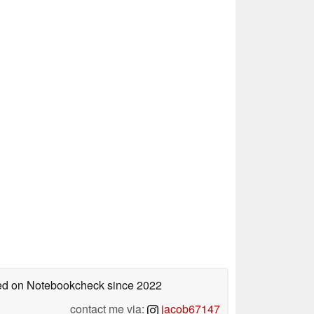
shed on Notebookcheck
since 2022
contact me via:
jacob67147