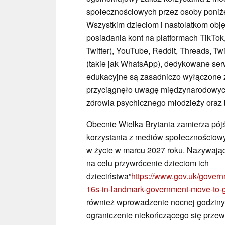
społecznościowych przez osoby poniże
Wszystkim dzieciom i nastolatkom obj
posiadania kont na platformach TikTok
Twitter), YouTube, Reddit, Threads, Tw
(takie jak WhatsApp), dedykowane serwe
edukacyjne są zasadniczo wyłączone 
przyciągnęło uwagę międzynarodowyc
zdrowia psychicznego młodzieży oraz 
Obecnie Wielka Brytania zamierza pójś
korzystania z mediów społecznościowyc
w życie w marcu 2027 roku. Nazywają
na celu przywrócenie dzieciom ich
dzieciństwa”
https://www.gov.uk/govern
16s-in-landmark-government-move-to-g
również wprowadzenie nocnej godziny 
ograniczenie niekończącego się przewij