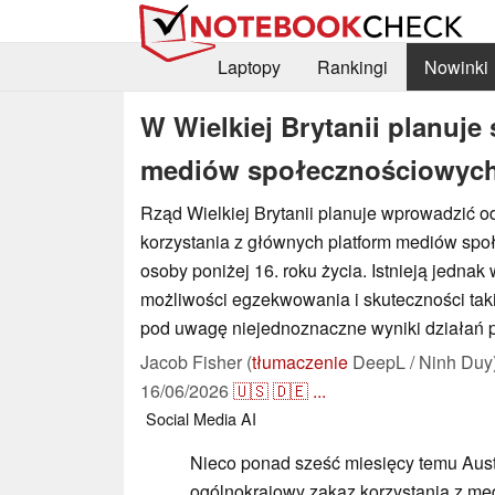
Laptopy
Rankingi
Nowinki
W Wielkiej Brytanii planuje
mediów społecznościowych 
Rząd Wielkiej Brytanii planuje wprowadzić od
korzystania z głównych platform mediów sp
osoby poniżej 16. roku życia. Istnieją jednak
możliwości egzekwowania i skuteczności tak
pod uwagę niejednoznaczne wyniki działań po
Jacob Fisher (
tłumaczenie
DeepL / Ninh Duy
16/06/2026
🇺🇸
🇩🇪
...
Social Media
AI
Nieco ponad sześć miesięcy temu Aust
ogólnokrajowy zakaz korzystania z m