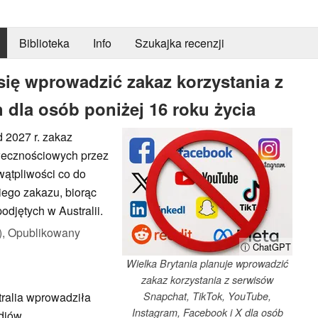
Biblioteka
Info
Szukajka recenzji
 się wprowadzić zakaz korzystania z
dla osób poniżej 16 roku życia
 2027 r. zakaz
ołecznościowych przez
 wątpliwości co do
iego zakazu, biorąc
djętych w Australii.
),
Opublikowany
ⓘ ChatGPT
Wielka Brytania planuje wprowadzić
zakaz korzystania z serwisów
ralia wprowadziła
Snapchat, TikTok, YouTube,
Instagram, Facebook i X dla osób
ediów