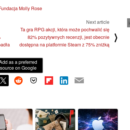
Fundacja Molly Rose
Next article
Ta gra RPG akcji, która może pochwalić się
⟩
%
82% pozytywnych recenzji, jest obecnie
padła
dostępna na platformie Steam z 75% zniżką
Add as a preferred
source on Google