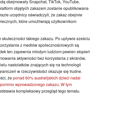
ędą obejmowały Snapchat, TikTok, YouTube,
a platform objętych zakazem zostanie opublikowana
azie urzędnicy oświadczyli, że zakaz obejmie
ołecznych, które umożliwiają użytkownikom
e skuteczności takiego zakazu. Po upływie sześciu
z korzystania z mediów społecznościowych są
odek ten zapewnia młodym ludziom pewien stopień
jmowania aktywności bez korzystania z ekranów,
ielu nastolatków znających się na technologii
aniczeń w rzeczywistości okazuje się trudne.
ści, że
ponad 60% australijskich dzieci nadal
pomimo wprowadzonego zakazu. W tym
edstawia kompleksowy przegląd tego tematu.