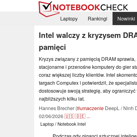
Laptopy
Rankingi
Nowinki
Intel walczy z kryzysem DRA
pamięci
Kryzys związany z pamięcią DRAM sprawia, 
stacjonarne i przenośne komputery do gier st
coraz większej liczby klientów. Intel skomen
targach Computex i potwierdził, że specjalis
dostosowuje swoją strategię, aby ograniczyć
najbliższych kilku lat.
Hannes Brecher (
tłumaczenie
DeepL / Ninh 
02/06/2026
🇺🇸
🇩🇪
...
Laptop / Notebook
Intel
Podczas gdy giganci sztucznej inteligen