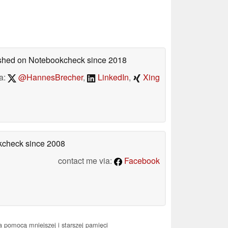
lished on Notebookcheck
since 2018
a:
@HannesBrecher
,
LinkedIn
,
Xing
okcheck
since 2008
contact me via:
Facebook
 pomocą mniejszej i starszej pamięci