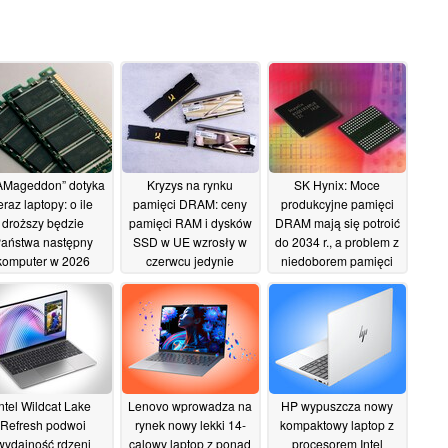
AMageddon” dotyka
Kryzys na rynku
SK Hynix: Moce
eraz laptopy: o ile
pamięci DRAM: ceny
produkcyjne pamięci
droższy będzie
pamięci RAM i dysków
DRAM mają się potroić
aństwa następny
SSD w UE wzrosły w
do 2034 r., a problem z
komputer w 2026
czerwcu jedynie
niedoborem pamięci
roku?
nieznacznie
nadal pozostaje
16/06/2026
16/06/2026
aktualny
14/06/2026
Intel Wildcat Lake
Lenovo wprowadza na
HP wypuszcza nowy
Refresh podwoi
rynek nowy lekki 14-
kompaktowy laptop z
wydajność rdzeni
calowy laptop z ponad
procesorem Intel