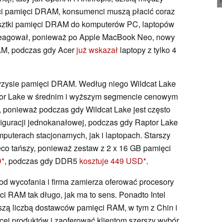
ci pamięci DRAM, konsumenci muszą płacić coraz
esztki pamięci DRAM do komputerów PC, laptopów
areagował, ponieważ po Apple MacBook Neo, nowy
AM, podczas gdy Acer
już wskazał
laptopy z tylko 4
yzysie pamięci DRAM. Według niego Wildcat Lake
or Lake w średnim i wyższym segmencie cenowym
, ponieważ podczas gdy Wildcat Lake jest często
guracji jednokanałowej, podczas gdy Raptor Lake
uterach stacjonarnych, jak i laptopach. Starszy
eco tańszy, ponieważ zestaw z 2 x 16 GB pamięci
D
, podczas gdy DDR5
kosztuje 449 USD
.
 od wycofania i firma zamierza oferować procesory
i RAM tak długo, jak ma to sens. Ponadto Intel
kszą liczbą dostawców pamięci RAM, w tym z Chin i
ęcej produktów i zaoferować klientom szerszy wybór