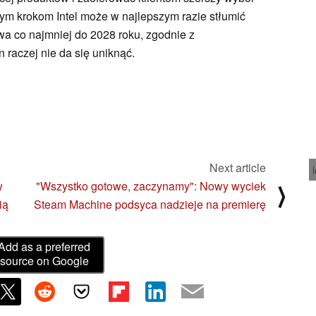
tym krokom Intel może w najlepszym razie stłumić
wa co najmniej do 2028 roku, zgodnie z
raczej nie da się uniknąć.
Next article
w
"Wszystko gotowe, zaczynamy": Nowy wyciek
⟩
ią
Steam Machine podsyca nadzieje na premierę
Add as a preferred
source on Google