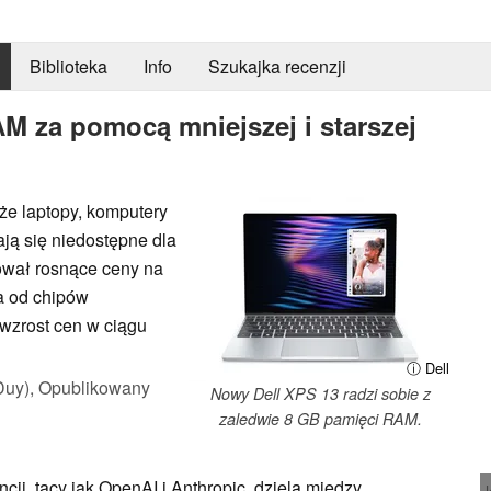
Biblioteka
Info
Szukajka recenzji
M za pomocą mniejszej i starszej
że laptopy, komputery
ają się niedostępne dla
tował rosnące ceny na
ta od chipów
 wzrost cen w ciągu
ⓘ Dell
Duy),
Opublikowany
Nowy Dell XPS 13 radzi sobie z
zaledwie 8 GB pamięci RAM.
cji, tacy jak OpenAI i Anthropic, dzielą między