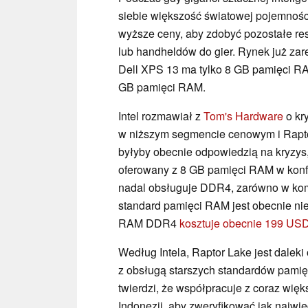
siebie większość światowej pojemnoś
wyższe ceny, aby zdobyć pozostałe r
lub handheldów do gier. Rynek już z
Dell XPS 13 ma tylko 8 GB pamięci R
GB pamięci RAM.
Intel rozmawiał z
Tom's Hardware
o kr
w niższym segmencie cenowym i Rapt
byłyby obecnie odpowiedzią na kryzys
oferowany z 8 GB pamięci RAM w konfi
nadal obsługuje DDR4, zarówno w komp
standard pamięci RAM jest obecnie ni
RAM DDR4
kosztuje obecnie 199 US
Według Intela, Raptor Lake jest daleki
z obsługą starszych standardów pamięc
twierdzi, że współpracuje z coraz wię
Indonezji, aby zweryfikować jak najwi