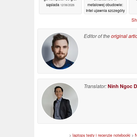
sąsiada
metalowej obudowie:
12/06/2026
Intel ujawnia szczegóły
Projektu Firefly
Sh
11/06/2026
Editor of the
original arti
Translator:
Ninh Ngoc 
>
laptopy testy i recenzje notebooki
>
N