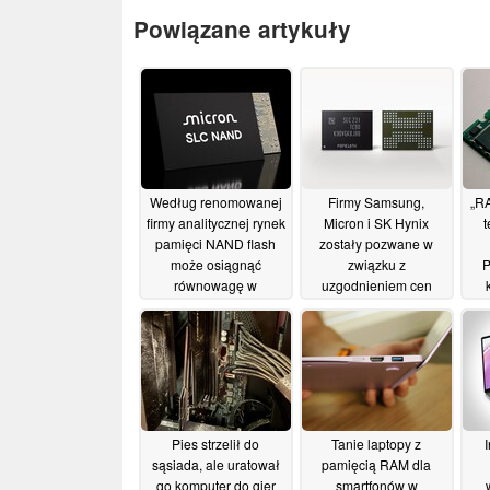
Powiązane artykuły
Według renomowanej
Firmy Samsung,
„R
firmy analitycznej rynek
Micron i SK Hynix
t
pamięci NAND flash
zostały pozwane w
może osiągnąć
związku z
P
równowagę w
uzgodnieniem cen
przyszłym roku
pamięci DRAM, co
wywołało
22/07/2026
„RAMpokalipsę” w
związku z gwałtownym
wzrostem cen pamięci
03/07/2026
Pies strzelił do
Tanie laptopy z
sąsiada, ale uratował
pamięcią RAM dla
go komputer do gier
smartfonów w