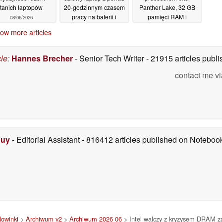
tanich laptopów
20-godzinnym czasem
Panther Lake, 32 GB
pracy na baterii i
pamięci RAM i
08/06/2026
dwoma gniazdami na
wyświetlaczem 800
ow more articles
dyski SSD
nitów
03/06/2026
03/06/2026
cle
:
Hannes Brecher
- Senior Tech Writer
- 21915 articles pub
contact me vi
Duy
- Editorial Assistant
- 816412 articles published on Notebo
owinki
>
Archiwum v2
>
Archiwum 2026 06
> Intel walczy z kryzysem DRAM za