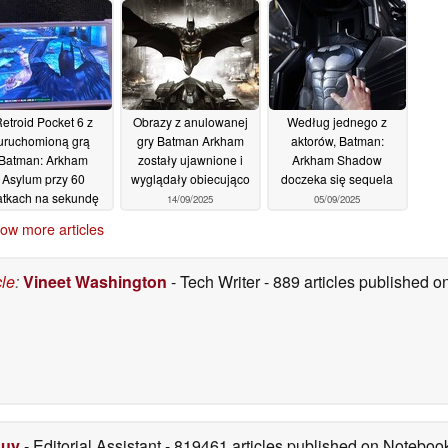
etroid Pocket 6 z
Obrazy z anulowanej
Według jednego z
uruchomioną grą
gry Batman Arkham
aktorów, Batman:
Batman: Arkham
zostały ujawnione i
Arkham Shadow
Asylum przy 60
wyglądały obiecująco
doczeka się sequela
atkach na sekundę
14/09/2025
05/09/2025
10/01/2026
ow more articles
cle
:
Vineet Washington
- Tech Writer
- 889 articles published
Duy
- Editorial Assistant
- 819461 articles published on Notebo