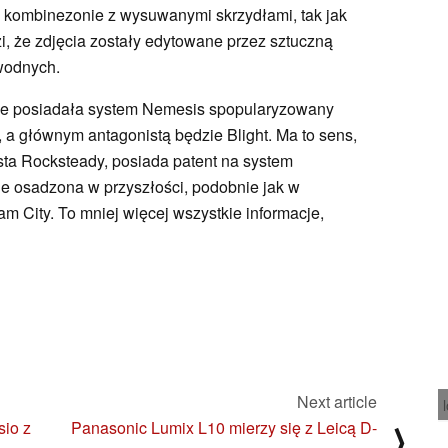
 kombinezonie z wysuwanymi skrzydłami, tak jak
, że zdjęcia zostały edytowane przez sztuczną
 wodnych.
ie posiadała system Nemesis spopularyzowany
, a głównym antagonistą będzie Blight. Ma to sens,
sta Rocksteady, posiada patent na system
ie osadzona w przyszłości, podobnie jak w
am City. To mniej więcej wszystkie informacje,
Next article
io z
Panasonic Lumix L10 mierzy się z Leicą D-
⟩