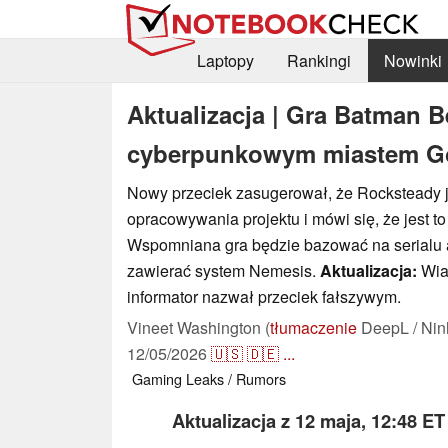
Laptopy
Rankingi
Nowinki
Aktualizacja | Gra Batman 
cyberpunkowym miastem Go
Nowy przeciek zasugerował, że Rocksteady je
opracowywania projektu i mówi się, że jest 
Wspomniana gra będzie bazować na serialu
zawierać system Nemesis.
Aktualizacja:
Wiar
informator nazwał przeciek fałszywym.
Vineet Washington (
tłumaczenie
DeepL / Nin
12/05/2026
🇺🇸
🇩🇪
...
Gaming
Leaks / Rumors
Aktualizacja z 12 maja, 12:48 ET