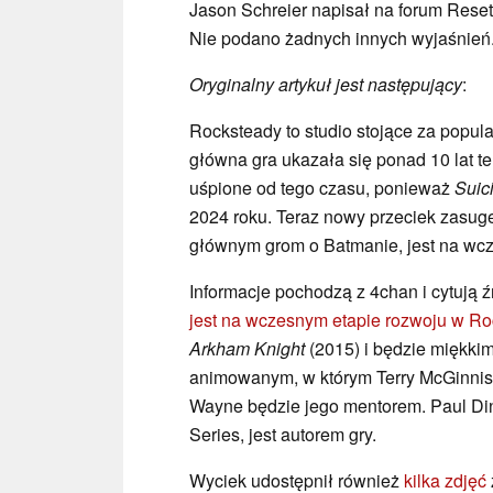
Jason Schreier napisał na forum Reset
Nie podano żadnych innych wyjaśnień
Oryginalny artykuł jest następujący
:
Rocksteady to studio stojące za popula
główna gra ukazała się ponad 10 lat te
uśpione od tego czasu, ponieważ
Suic
2024 roku. Teraz nowy przeciek zasugero
głównym grom o Batmanie, jest na wcz
Informacje pochodzą z 4chan i cytują 
jest na wczesnym etapie rozwoju w Ro
Arkham Knight
(2015) i będzie miękkim 
animowanym, w którym Terry McGinnis w
Wayne będzie jego mentorem. Paul Din
Series, jest autorem gry.
Wyciek udostępnił również
kilka zdjęć