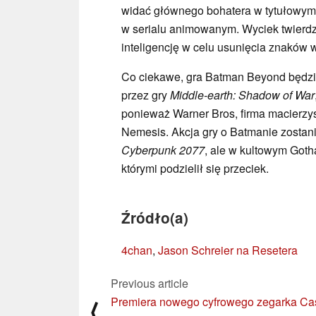
widać głównego bohatera w tytułowym
w serialu animowanym. Wyciek twierdzi
inteligencję w celu usunięcia znaków
Co ciekawe, gra Batman Beyond będz
przez gry
Middle-earth:
Shadow of War
ponieważ Warner Bros, firma macierzy
Nemesis. Akcja gry o Batmanie zostan
Cyberpunk 2077
, ale w kultowym Goth
którymi podzielił się przeciek.
Źródło(a)
4chan
,
Jason Schreier na Resetera
Previous article
Premiera nowego cyfrowego zegarka Cas
⟨