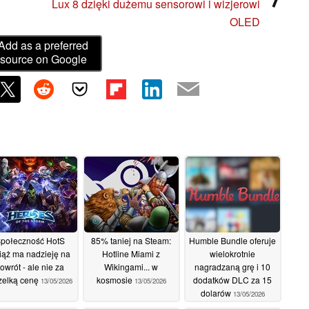
Lux 8 dzięki dużemu sensorowi i wizjerowi
OLED
Add as a preferred
source on Google
połeczność HotS
85% taniej na Steam:
Humble Bundle oferuje
iąż ma nadzieję na
Hotline Miami z
wielokrotnie
owrót - ale nie za
Wikingami... w
nagradzaną grę i 10
zelką cenę
kosmosie
dodatków DLC za 15
13/05/2026
13/05/2026
dolarów
13/05/2026