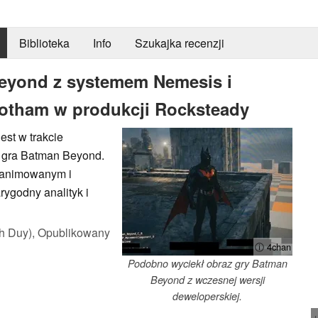
Biblioteka
Info
Szukajka recenzji
Beyond z systemem Nemesis i
tham w produkcji Rocksteady
st w trakcie
to gra Batman Beyond.
 animowanym i
ygodny analityk i
h Duy),
Opublikowany
ⓘ 4chan
Podobno wyciekł obraz gry Batman
Beyond z wczesnej wersji
deweloperskiej.