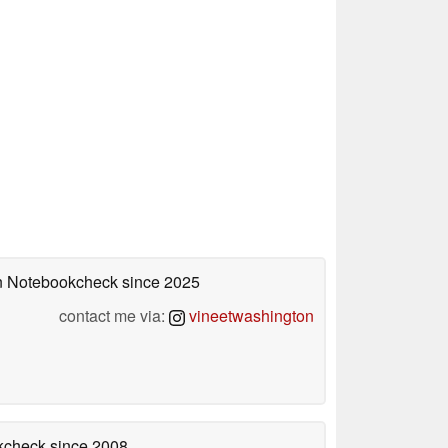
 on Notebookcheck
since 2025
contact me via:
vineetwashington
okcheck
since 2008