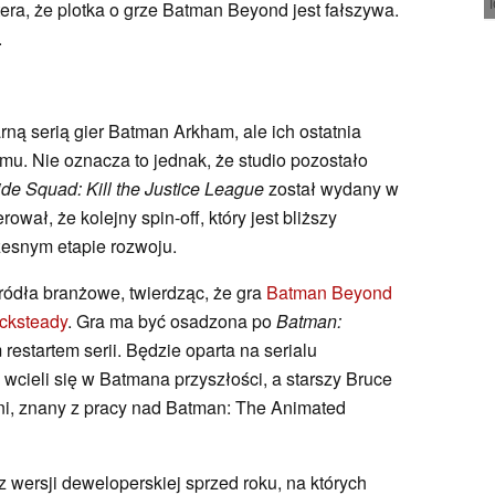
era, że plotka o grze Batman Beyond jest fałszywa.
.
rną serią gier Batman Arkham, ale ich ostatnia
mu. Nie oznacza to jednak, że studio pozostało
ide Squad: Kill the Justice League
został wydany w
wał, że kolejny spin-off, który jest bliższy
esnym etapie rozwoju.
źródła branżowe, twierdząc, że gra
Batman Beyond
cksteady
. Gra ma być osadzona po
Batman:
restartem serii. Będzie oparta na serialu
cieli się w Batmana przyszłości, a starszy Bruce
i, znany z pracy nad Batman: The Animated
z wersji deweloperskiej sprzed roku, na których