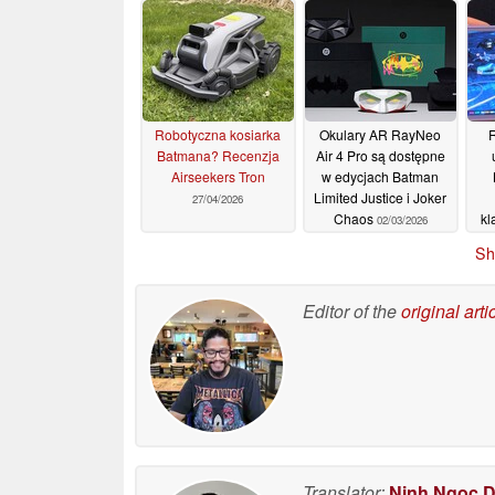
19/05/2026
Robotyczna kosiarka
Okulary AR RayNeo
R
Batmana? Recenzja
Air 4 Pro są dostępne
Airseekers Tron
w edycjach Batman
Limited Justice i Joker
27/04/2026
Chaos
kl
02/03/2026
Sh
Editor of the
original arti
Translator:
Ninh Ngoc 