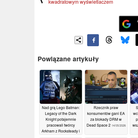
kwadratowym wyświetlaczem
Powiązane artykuły
Nad grą Lego Batman:
Rzecznik praw
S
Legacy of the Dark
konsumentów gani EA
wc
Knight potajemnie
za blokady DRM w
p
pracowali twórcy
Dead Space 2
ws
14/05/2026
Arkham z Rocksteady i
Warner Bros. Montreal