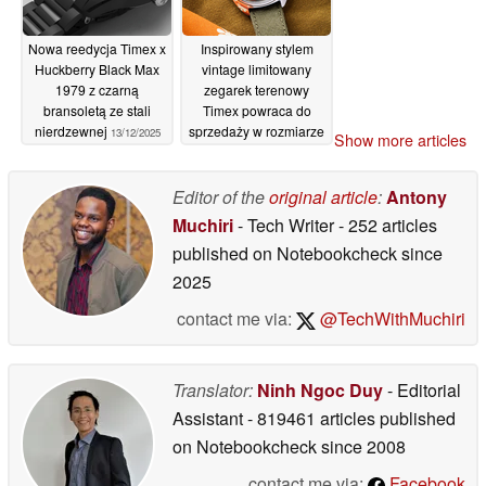
Nowa reedycja Timex x
Inspirowany stylem
Huckberry Black Max
vintage limitowany
1979 z czarną
zegarek terenowy
bransoletą ze stali
Timex powraca do
nierdzewnej
sprzedaży w rozmiarze
13/12/2025
Show more articles
poniżej 40 mm
12/12/2025
Editor of the
original article
:
Antony
Muchiri
- Tech Writer
- 252 articles
published on Notebookcheck
since
2025
contact me via:
@TechWithMuchiri
Translator:
Ninh Ngoc Duy
- Editorial
Assistant
- 819461 articles published
on Notebookcheck
since 2008
contact me via:
Facebook