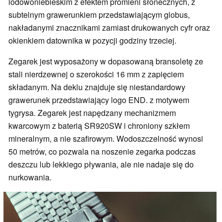
lodowoniebieskim z efektem promieni słonecznych, z
subtelnym grawerunkiem przedstawiającym globus,
nakładanymi znacznikami zamiast drukowanych cyfr oraz
okienkiem datownika w pozycji godziny trzeciej.
Zegarek jest wyposażony w dopasowaną bransoletę ze
stali nierdzewnej o szerokości 16 mm z zapięciem
składanym. Na deklu znajduje się niestandardowy
grawerunek przedstawiający logo END. z motywem
tygrysa. Zegarek jest napędzany mechanizmem
kwarcowym z baterią SR920SW i chroniony szkłem
mineralnym, a nie szafirowym. Wodoszczelność wynosi
50 metrów, co pozwala na noszenie zegarka podczas
deszczu lub lekkiego pływania, ale nie nadaje się do
nurkowania.