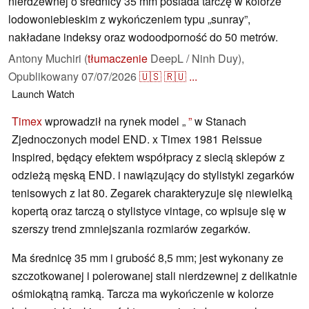
nierdzewnej o średnicy 35 mm posiada tarczę w kolorze
lodowoniebieskim z wykończeniem typu „sunray”,
nakładane indeksy oraz wodoodporność do 50 metrów.
Antony Muchiri (
tłumaczenie
DeepL / Ninh Duy),
Opublikowany
07/07/2026
🇺🇸
🇷🇺
...
Launch
Watch
Timex
wprowadził na rynek model „
”
w Stanach
Zjednoczonych model END. x Timex 1981 Reissue
Inspired, będący efektem współpracy z siecią sklepów z
odzieżą męską END. i nawiązujący do stylistyki zegarków
tenisowych z lat 80. Zegarek charakteryzuje się niewielką
kopertą oraz tarczą o stylistyce vintage, co wpisuje się w
szerszy trend zmniejszania rozmiarów zegarków.
Ma średnicę 35 mm i grubość 8,5 mm; jest wykonany ze
szczotkowanej i polerowanej stali nierdzewnej z delikatnie
ośmiokątną ramką. Tarcza ma wykończenie w kolorze