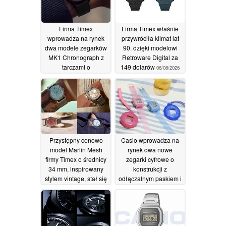
Firma Timex
Firma Timex właśnie
wprowadza na rynek
przywróciła klimat lat
dwa modele zegarków
90. dzięki modelowi
MK1 Chronograph z
Retroware Digital za
tarczami o
149 dolarów
06/08/2026
wykończeniu typu
„sunray”
06/08/2026
Przystępny cenowo
Casio wprowadza na
model Marlin Mesh
rynek dwa nowe
firmy Timex o średnicy
zegarki cyfrowe o
34 mm, inspirowany
konstrukcji z
stylem vintage, stał się
odłączalnym paskiem i
jeszcze bardziej
stylistyce retro
stylowy
nawiązującej do lat
29/07/2026
2000
06/07/2026