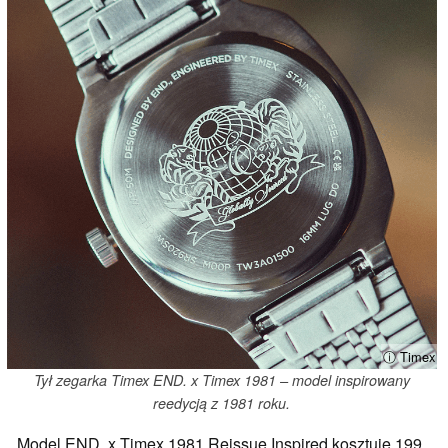
ⓘ Timex
Tył zegarka Timex END. x Timex 1981 – model inspirowany
reedycją z 1981 roku.
Model END. x Timex 1981 Reissue Inspired kosztuje 199