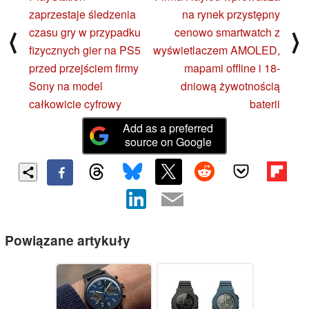
zaprzestaje śledzenia
na rynek przystępny
czasu gry w przypadku
cenowo smartwatch z
⟨
⟩
fizycznych gier na PS5
wyświetlaczem AMOLED,
przed przejściem firmy
mapami offline i 18-
Sony na model
dniową żywotnością
całkowicie cyfrowy
baterii
Add as a preferred
source on Google
Powiązane artykuły