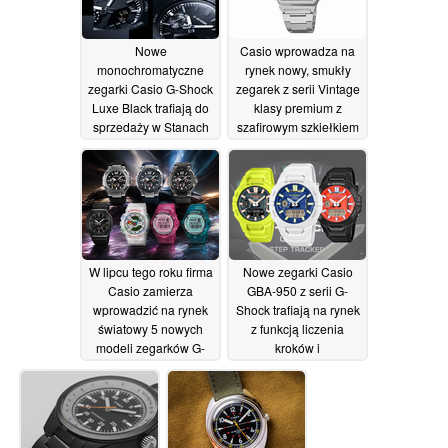
Nowe
Casio wprowadza na
monochromatyczne
rynek nowy, smukły
zegarki Casio G-Shock
zegarek z serii Vintage
Luxe Black trafiają do
klasy premium z
sprzedaży w Stanach
szafirowym szkiełkiem
Zjednoczonych
03/07/2026
04/07/2026
W lipcu tego roku firma
Nowe zegarki Casio
Casio zamierza
GBA-950 z serii G-
wprowadzić na rynek
Shock trafiają na rynek
światowy 5 nowych
z funkcją liczenia
modeli zegarków G-
kroków i
Shock oraz 2 modele
kompatybilnością z
Baby-G
aplikacją Strava
03/07/2026
02/07/2026