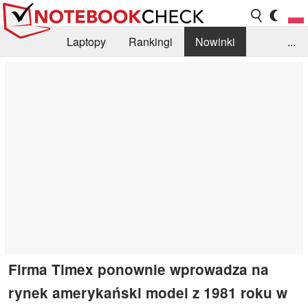
Laptopy
Rankingi
Nowinki
...
Biblioteka
Info
Szukajka recenzji
Firma Timex ponownie wprowadza na
rynek amerykański model z 1981 roku w