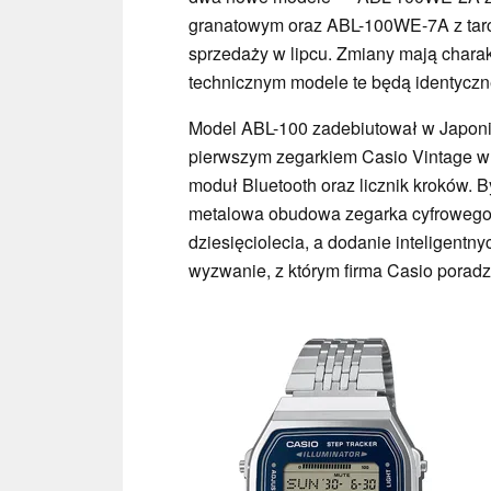
granatowym oraz ABL-100WE-7A z tarcz
sprzedaży w lipcu. Zmiany mają chara
technicznym modele te będą identyczne
Model ABL-100 zadebiutował w Japonii
pierwszym zegarkiem Casio Vintage w po
moduł Bluetooth oraz licznik kroków. B
metalowa obudowa zegarka cyfrowego 
dziesięciolecia, a dodanie inteligentny
wyzwanie, z którym firma Casio poradzi