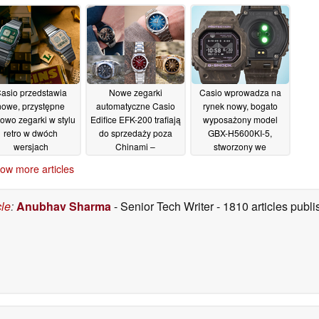
stylistyce retro
Shock oraz 2 modele
awiązującej do lat
Baby-G
03/07/2026
2000
06/07/2026
asio przedstawia
Nowe zegarki
Casio wprowadza na
nowe, przystępne
automatyczne Casio
rynek nowy, bogato
owo zegarki w stylu
Edifice EFK-200 trafiają
wyposażony model
retro w dwóch
do sprzedaży poza
GBX-H5600KI-5,
wersjach
Chinami –
stworzony we
kolorystycznych
przedsprzedaż już trwa
współpracy z
ow more articles
producentem czujnika
01/07/2026
01/07/2026
tętna i wyświetlacza
MIP LCD
01/07/2026
cle
:
Anubhav Sharma
- Senior Tech Writer
- 1810 articles pub