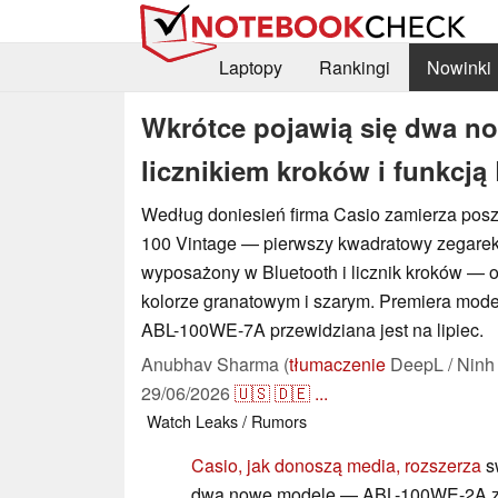
Laptopy
Rankingi
Nowinki
Wkrótce pojawią się dwa no
licznikiem kroków i funkcją
Według doniesień firma Casio zamierza posz
100 Vintage — pierwszy kwadratowy zegarek 
wyposażony w Bluetooth i licznik kroków — o
kolorze granatowym i szarym. Premiera mod
ABL-100WE-7A przewidziana jest na lipiec.
Anubhav Sharma (
tłumaczenie
DeepL / Ninh
29/06/2026
🇺🇸
🇩🇪
...
Watch
Leaks / Rumors
Casio
, jak donoszą media, rozszerza
s
dwa nowe modele — ABL-100WE-2A z t