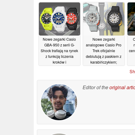
charakterystycznym
kamuflażowym wzorze
wyświetlaczem dnia
n
14/07/2026
tygodnia
umieszczonym na
godzinie 12
15/07/2026
Nowe zegarki Casio
Nowe zegarki
C
GBA-950 z serii G-
analogowe Casio Pro
Shock trafiają na rynek
Trek oficjalnie
cen
z funkcją liczenia
debiutują z paskiem z
kroków i
karabińczykiem;
kompatybilnością z
przedsprzedaż już trwa
Sh
aplikacją Strava
02/07/2026
02/07/2026
Editor of the
original arti