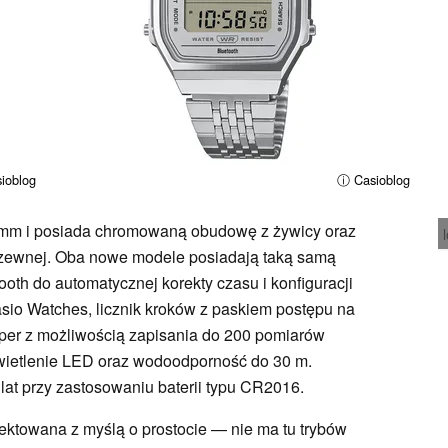
ioblog
ⓘ Casioblog
2 mm i posiada chromowaną obudowę z żywicy oraz
rdzewnej. Oba nowe modele posiadają taką samą
ooth do automatycznej korekty czasu i konfiguracji
sio Watches, licznik kroków z paskiem postępu na
per z możliwością zapisania do 200 pomiarów
świetlenie LED oraz wodoodporność do 30 m.
lat przy zastosowaniu baterii typu CR2016.
jektowana z myślą o prostocie — nie ma tu trybów