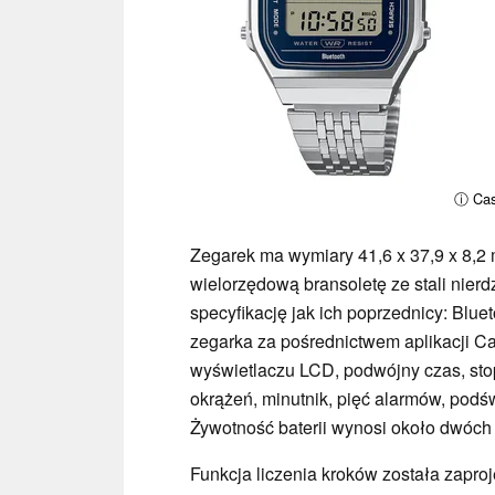
ⓘ Cas
Zegarek ma wymiary 41,6 x 37,9 x 8,
wielorzędową bransoletę ze stali nie
specyfikację jak ich poprzednicy: Bluet
zegarka za pośrednictwem aplikacji Ca
wyświetlaczu LCD, podwójny czas, sto
okrążeń, minutnik, pięć alarmów, pod
Żywotność baterii wynosi około dwóch 
Funkcja liczenia kroków została zapro