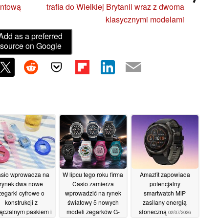
entową
trafia do Wielkiej Brytanii wraz z dwoma
klasycznymi modelami
Add as a preferred
source on Google
sio wprowadza na
W lipcu tego roku firma
Amazfit zapowiada
rynek dwa nowe
Casio zamierza
potencjalny
zegarki cyfrowe o
wprowadzić na rynek
smartwatch MiP
konstrukcji z
światowy 5 nowych
zasilany energią
ączalnym paskiem i
modeli zegarków G-
słoneczną
02/07/2026