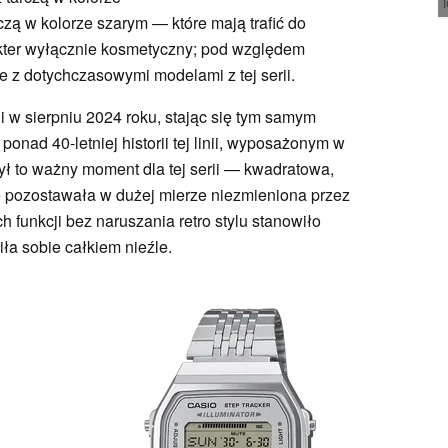
ą w kolorze szarym — które mają trafić do
kter wyłącznie kosmetyczny; pod względem
 z dotychczasowymi modelami z tej serii.
 w sierpniu 2024 roku, stając się tym samym
nad 40-letniej historii tej linii, wyposażonym w
ył to ważny moment dla tej serii — kwadratowa,
pozostawała w dużej mierze niezmieniona przez
ch funkcji bez naruszania retro stylu stanowiło
ła sobie całkiem nieźle.