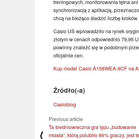
treningowych, monitorowania tętna ani
synchronizacją z aplikacją, przeznacz
chcą na bieżąco śledzić liczbę krokó
Casio US wprowadziło na rynek orygin
złotym w cenach odpowiednio 79,95 U
powinny znaleźć się w podobnym prze
oficjalnie cen.
Kup model Casio A158WEA-9CF na A
Źródło(-a)
Casioblog
Previous article
Ta średniowieczna gra typu „budowanie
⟨
miasta”, którą polubiło 86% graczy, jest t