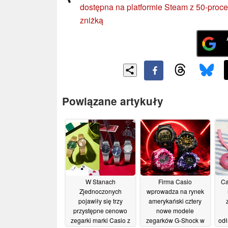
dostępna na platformie Steam z 50-proc
zniżką
Powiązane artykuły
W Stanach
Firma Casio
Ca
Zjednoczonych
wprowadza na rynek
pojawiły się trzy
amerykański cztery
przystępne cenowo
nowe modele
zegarki marki Casio z
zegarków G-Shock w
odł