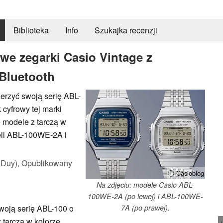
Biblioteka
Info
Szukajka recenzji
we zegarki Casio Vintage z
 Bluetooth
erzyć swoją serię ABL-
cyfrowy tej marki
 modele z tarczą w
eli ABL-100WE-2A i
 Duy),
Opublikowany
ⓘ Casioblog
Na zdjęciu: modele Casio ABL-
100WE-2A (po lewej) i ABL-100WE-
woją serię ABL-100 o
7A (po prawej).
arczą w kolorze