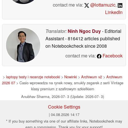
contact me via:
@lottamuzic
,
LinkedIn
Translator:
Ninh Ngoc Duy
- Editorial
Assistant
- 816412 articles published
on Notebookcheck
since 2008
contact me via:
Facebook
>
laptopy testy i recenzje notebooki
>
Nowinki
>
Archiwum v2
>
Archiwum
2026 07
> Casio wprowadza na rynek nowy, smukły zegarek z serii Vintage
klasy premium z szafirowym szkiełkiem
Anubhav Sharma, 2026-07- 3 (Update: 2026-07- 3)
Cookie Settings
| 04.08.2026 14:17
* If you buy something via one of our affiliate links, Notebookcheck may
earn a commission. Thank you for your support!