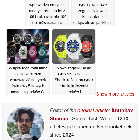
wprowadza na rynek
rynek dwa nowe
amerykański model z
zegarki cyfrowe o
1981 roku w cenie 199
konstrukcji z
dolarów
odłączalnym paskiem i
07/07/2026
stylistyce retro
nawiązującej do lat
2000
06/07/2026
W lipcu tego roku firma
Nowe zegarki Casio
Casio zamierza
GBA-950 z serii G-
wprowadzić na rynek
Shock trafiają na rynek
światowy 5 nowych
z funkcją liczenia
modeli zegarków G-
kroków i
Show more articles
Shock oraz 2 modele
kompatybilnością z
Baby-G
aplikacją Strava
03/07/2026
Editor of the
original article
:
Anubhav
02/07/2026
Sharma
- Senior Tech Writer
- 1810
articles published on Notebookcheck
since 2024