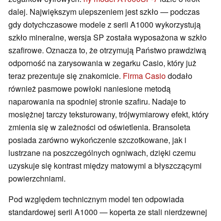
dalej. Największym ulepszeniem jest szkło — podczas
gdy dotychczasowe modele z serii A1000 wykorzystują
szkło mineralne, wersja SP została wyposażona w szkło
szafirowe. Oznacza to, że otrzymują Państwo prawdziwą
odporność na zarysowania w zegarku Casio, który już
teraz prezentuje się znakomicie.
Firma Casio
dodało
również pasmowe powłoki naniesione metodą
naparowania na spodniej stronie szafiru. Nadaje to
mosiężnej tarczy teksturowany, trójwymiarowy efekt, który
zmienia się w zależności od oświetlenia. Bransoleta
posiada zarówno wykończenie szczotkowane, jak i
lustrzane na poszczególnych ogniwach, dzięki czemu
uzyskuje się kontrast między matowymi a błyszczącymi
powierzchniami.
Pod względem technicznym model ten odpowiada
standardowej serii A1000 — koperta ze stali nierdzewnej