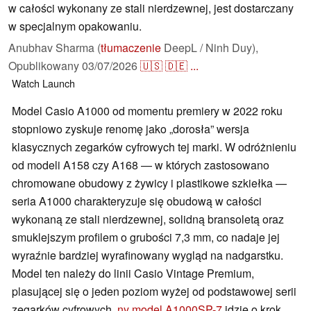
w całości wykonany ze stali nierdzewnej, jest dostarczany
w specjalnym opakowaniu.
Anubhav Sharma (
tłumaczenie
DeepL / Ninh Duy),
Opublikowany
03/07/2026
🇺🇸
🇩🇪
...
Watch
Launch
Model Casio A1000 od momentu premiery w 2022 roku
stopniowo zyskuje renomę jako „dorosła” wersja
klasycznych zegarków cyfrowych tej marki. W odróżnieniu
od modeli A158 czy A168 — w których zastosowano
chromowane obudowy z żywicy i plastikowe szkiełka —
seria A1000 charakteryzuje się obudową w całości
wykonaną ze stali nierdzewnej, solidną bransoletą oraz
smuklejszym profilem o grubości 7,3 mm, co nadaje jej
wyraźnie bardziej wyrafinowany wygląd na nadgarstku.
Model ten należy do linii Casio Vintage Premium,
plasującej się o jeden poziom wyżej od podstawowej serii
zegarków cyfrowych.
ny model A1000SP-7
idzie o krok