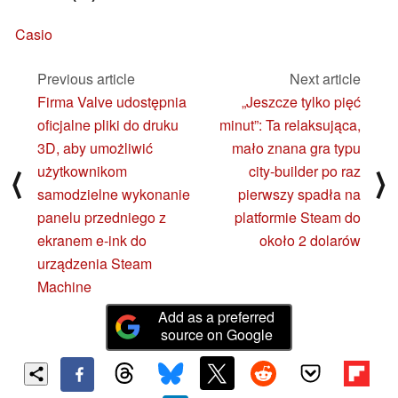
Casio
Previous article
Next article
Firma Valve udostępnia
„Jeszcze tylko pięć
oficjalne pliki do druku
minut”: Ta relaksująca,
3D, aby umożliwić
mało znana gra typu
użytkownikom
city-builder po raz
⟨
⟩
samodzielne wykonanie
pierwszy spadła na
panelu przedniego z
platformie Steam do
ekranem e-ink do
około 2 dolarów
urządzenia Steam
Machine
Add as a preferred
source on Google