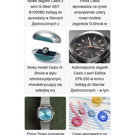
Nowe zegarki Casio z
Firma Casio
serii G-Steel GST-
wprowadza na rynek
B1000BD trafiają do
amerykański cztery
sprzedaży w Stanach
nowe modele
Zjednoczonych z
zegarków G-Shock w
czarną powłoką
kamuflażowym wzorze
jonową
14/07/2026
14/07/2026
Nowy model Casio G-
Automatyczne zegarki
Shock w stylu
Casio z serii Edifice
retrofuturystycznym,
EFK-200 w końcu
charakteryzujący się
trafiają do Stanów
estetyką ery
Zjednoczonych – w tym
kosmicznej i
model z tarczą z
kolekcjonerskim
kutego włókna
opakowaniem w
węglowego
09/07/2026
kształcie kapsuły
czasu
12/07/2026
Firma Timex ponownie
Casio wprowadza na