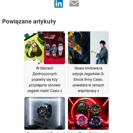
Powiązane artykuły
W Stanach
Nowa limitowana
Zjednoczonych
edycja zegarków G-
pojawiły się trzy
Shock firmy Casio,
przystępne cenowo
powstała w ramach
zegarki marki Casio z
współpracy z
charakterystycznym
Nintendo, nawiązuje
wyświetlaczem dnia
do uwielbianych gier
tygodnia
RPG tej firmy
14/07/2026
umieszczonym na
godzinie 12
15/07/2026