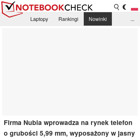
Laptopy
Rankingi
Nowinki
...
Biblioteka
Info
Szukajka recenzji
Firma Nubia wprowadza na rynek telefon
o grubości 5,99 mm, wyposażony w jasny