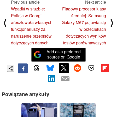
Previous article
Next article
Wpadki w służbie:
Flagowy procesor klasy
Policja w Georgii
średniej: Samsung
⟨
⟩
aresztowała własnych
Galaxy M67 pojawia się
funkcjonariuszy za
w przeciekach
naruszenie przepisów
dotyczących wyników
dotyczących danych
testów porównawczych
Add as a preferred
source on Google
Powiązane artykuły