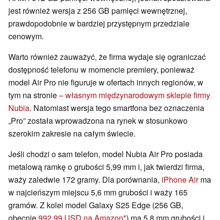
jest również wersja z 256 GB pamięci wewnętrznej,
prawdopodobnie w bardziej przystępnym przedziale
cenowym.
Warto również zauważyć, że firma wydaje się ograniczać
dostępność telefonu w momencie premiery, ponieważ
model Air Pro nie figuruje w ofertach innych regionów, w
tym na stronie
– własnym międzynarodowym sklepie firmy
Nubia
. Natomiast wersja tego smartfona bez oznaczenia
„Pro” została wprowadzona na rynek w stosunkowo
szerokim zakresie na całym świecie.
Jeśli chodzi o sam telefon, model Nubia Air Pro posiada
metalową ramkę o grubości 5,99 mm i, jak twierdzi firma,
waży zaledwie 172 gramy. Dla porównania,
iPhone Air
ma
w najcieńszym miejscu 5,6 mm grubości i waży 165
gramów. Z kolei model Galaxy S25 Edge (256 GB,
obecnie
992,99 USD na Amazon
) ma 5,8 mm grubości i