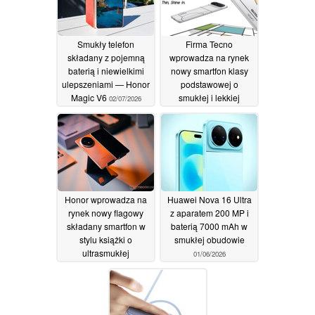
bezprzewodowego
11/07/2026
Smukły telefon
Firma Tecno
składany z pojemną
wprowadza na rynek
baterią i niewielkimi
nowy smartfon klasy
ulepszeniami — Honor
podstawowej o
Magic V6
smukłej i lekkiej
02/07/2026
konstrukcji
24/06/2026
Honor wprowadza na
Huawei Nova 16 Ultra
rynek nowy flagowy
z aparatem 200 MP i
składany smartfon w
baterią 7000 mAh w
stylu książki o
smukłej obudowie
ultrasmukłej
01/06/2026
konstrukcji
04/06/2026