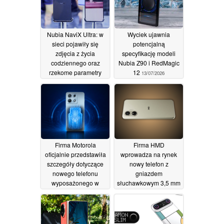
Nubia NaviX Ultra: w
Wyciek ujawnia
sieci pojawiły się
potencjalną
zdjęcia z życia
specyfikację modeli
codziennego oraz
Nubia Z90 i RedMagic
rzekome parametry
12
13/07/2026
techniczne smartfona z
funkcją sztucznej
inteligencji
20/07/2026
Firma Motorola
Firma HMD
oficjalnie przedstawiła
wprowadza na rynek
szczegóły dotyczące
nowy telefon z
nowego telefonu
gniazdem
wyposażonego w
słuchawkowym 3,5 mm
procesor Snapdragon
w cenie około 68
8 Gen 5 oraz funkcję
dolarów
10/07/2026
magnetycznego
ładowania