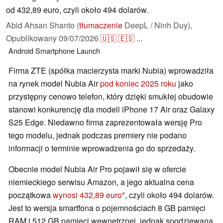
od 432,89 euro, czyli około 494 dolarów.
Abid Ahsan Shanto (
tłumaczenie
DeepL / Ninh Duy),
Opublikowany
09/07/2026
🇺🇸
🇪🇸
...
Android
Smartphone
Launch
Firma ZTE (spółka macierzysta marki Nubia) wprowadziła
na rynek model Nubia Air
pod koniec 2025 roku
jako
przystępny cenowo telefon, który dzięki smukłej obudowie
stanowi konkurencję dla modeli iPhone 17 Air oraz Galaxy
S25 Edge. Niedawno firma zaprezentowała wersję Pro
tego modelu, jednak podczas premiery nie podano
informacji o terminie wprowadzenia go do sprzedaży.
Obecnie model Nubia Air Pro pojawił się w ofercie
niemieckiego serwisu Amazon, a jego aktualna cena
początkowa
wynosi 432,89 euro
, czyli około 494 dolarów.
Jest to wersja smartfona o pojemnościach 8 GB pamięci
RAM i 512 GB pamięci wewnętrznej, jednak spodziewana