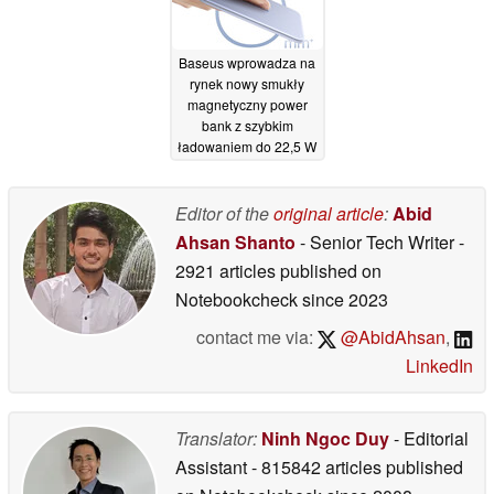
Baseus wprowadza na
rynek nowy smukły
magnetyczny power
bank z szybkim
ładowaniem do 22,5 W
06/04/2026
Editor of the
original article
:
Abid
Ahsan Shanto
- Senior Tech Writer
-
2921 articles published on
Notebookcheck
since 2023
contact me via:
@AbidAhsan
,
LinkedIn
Translator:
Ninh Ngoc Duy
- Editorial
Assistant
- 815842 articles published