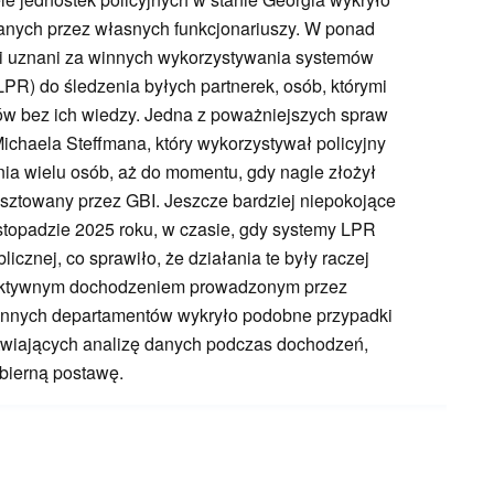
anych przez własnych funkcjonariuszy. W ponad
ali uznani za winnych wykorzystywania systemów
LPR) do śledzenia byłych partnerek, osób, którymi
ków bez ich wiedzy. Jedna z poważniejszych spraw
Michaela Steffmana, który wykorzystywał policyjny
ia wielu osób, aż do momentu, gdy nagle złożył
esztowany przez GBI. Jeszcze bardziej niepokojące
listopadzie 2025 roku, w czasie, gdy systemy LPR
icznej, co sprawiło, że działania te były raczej
roaktywnym dochodzeniem prowadzonym przez
e innych departamentów wykryło podobne przypadki
atwiających analizę danych podczas dochodzeń,
 bierną postawę.