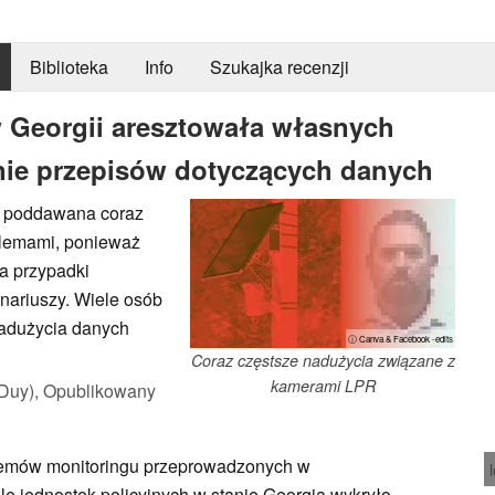
Biblioteka
Info
Szukajka recenzji
w Georgii aresztowała własnych
nie przepisów dotyczących danych
 i poddawana coraz
oblemami, ponieważ
ia przypadki
nariuszy. Wiele osób
nadużycia danych
ⓘ Canva & Facebook -edits
Coraz częstsze nadużycia związane z
kamerami LPR
Duy),
Opublikowany
emów monitoringu przeprowadzonych w
e jednostek policyjnych w stanie Georgia wykryło