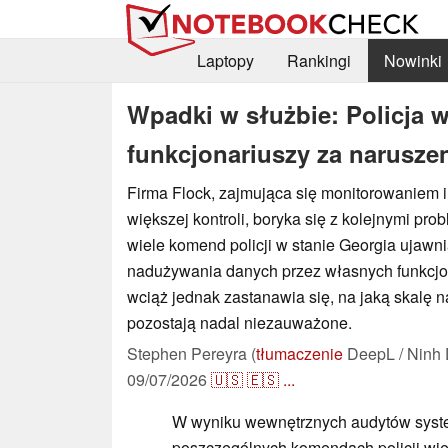
Laptopy
Rankingi
Nowinki
Wpadki w służbie: Policja 
funkcjonariuszy za narusze
Firma Flock, zajmująca się monitorowaniem
większej kontroli, boryka się z kolejnymi pr
wiele komend policji w stanie Georgia ujawn
nadużywania danych przez własnych funkcjo
wciąż jednak zastanawia się, na jaką skalę 
pozostają nadal niezauważone.
Stephen Pereyra (
tłumaczenie
DeepL / Ninh 
09/07/2026
🇺🇸
🇪🇸
...
W wyniku wewnętrznych audytów syst
poszczególnych komendach policji wiel