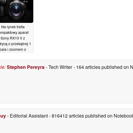
Na rynek trafia
ompaktowy aparat
Sony RX10 V z
rycą o przekątnej 1
cala i zoomem o
gniskowej 600 mm
10/07/2026
cle
:
Stephen Pereyra
- Tech Writer
- 164 articles published on
Duy
- Editorial Assistant
- 816412 articles published on Notebo