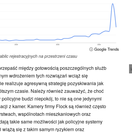
ⓘ Google Trends
ablic rejestracyjnych na przestrzeni czasu
, przepaść między gotowością poszczególnych służb
nym wdrożeniem tych rozwiązań wciąż się
ie realizuje agresywną strategię pozyskiwania jak
krótszym czasie. Należy również zauważyć, że choć
policyjne budzi niepokój, to nie są one jedynymi
cji z kamer. Kamery firmy Flock są również często
orstwach, wspólnotach mieszkaniowych oraz
ają takie same możliwości jak policyjne systemy
 i wiążą się z takim samym ryzykiem oraz