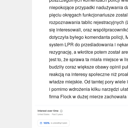
niepokojące przypadki nadużywania d
pięciu okręgach funkcjonariusze zost
rozpoznawania tablic rejestracyjnych (
się interesowali, oraz współpracowni
dotyczyła byłego komendanta policji, 
system LPR do prześladowania i nękan
rezygnację, a wkrótce potem został ar
jest to, że sprawa ta miała miejsce w 
budziły coraz większe obawy opinii publ
reakcją na interesy społeczne niż p
władze miejskie. Od tamtej pory wiel
i pomimo wdrożenia kilku narzędzi uł
firma Flock w dużej mierze zachowała