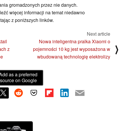
ania gromadzonych przez nie danych.
eźć więcej informacji na temat niedawno
ając z poniższych linków.
Next article
tail
Nowa inteligentna pralka Xiaomi o
⟩
ach z
pojemności 10 kg jest wyposażona w
ne
wbudowaną technologię elektrolizy
Add as a preferred
source on Google