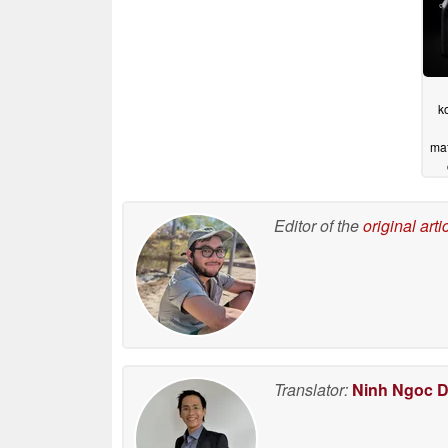
k
mat
o
Editor of the
original arti
Translator:
Ninh Ngoc 