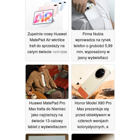
Zupełnie nowy Huawei
Firma Nubia
MatePad Air wkrótce
wprowadza na rynek
trafi do sprzedaży na
telefon o grubości 5,99
całym świecie
mm, wyposażony w
10/07/2026
jasny wyświetlacz
AMOLED i aparat o
rozdzielczości 108 MP
09/07/2026
Huawei MatePad Pro
Honor Model X80 Pro
Max trafia do Niemiec
Max prezentuje się
jako najcieńszy na
przed obiektywem w
świecie 13-calowy
czterech wersjach
tablet z wyświetlaczem
kolorystycznych, a
OLED o rozdzielczości
przeciek ujawnia jego
3K i częstotliwości
kluczowe parametry