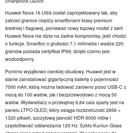
Smartphone
Launch
Huawei Nova 16 Ultra został zaprojektowany tak, aby
zatrzeć granice między smartfonami klasy premium
średniej i flagowej, ponieważ nowy topowy model z serii
Huawei Nova nie idzie na żadne kompromisy, jeśli chodzi
o funkcje. Smartfon o grubości 7,1 milimetra i wadze 220
gramów posiada certyfikat IP69, dzięki czemu jest
wodoodporny.
Pomimo wyjątkowo cienkiej obudowy, Huawei jest w
stanie zainstalować gigantyczną baterię o pojemności
7000 mAh, którą można ładować zarówno przez USB-C z
mocą do 100 watów, jak i bezprzewodowo z mocą 50
watów. Wyświetlacz o przekątnej 6,84 cala oparty jest na
panelu LTPO OLED, który osiąga rozdzielczość 2856 ×
1320 pikseli, szczytową jasność HDR 6000 nitów i
częstotliwość odświeżania 120 Hz. Szkło Kunlun Glass