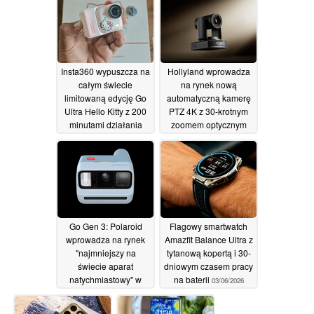
odświeżania 144 Hz
techniczne
16/06/2026
30/06/2026
Insta360 wypuszcza na
Hollyland wprowadza
całym świecie
na rynek nową
limitowaną edycję Go
automatyczną kamerę
Ultra Hello Kitty z 200
PTZ 4K z 30-krotnym
minutami działania
zoomem optycznym
11/06/2026
05/06/2026
Go Gen 3: Polaroid
Flagowy smartwatch
wprowadza na rynek
Amazfit Balance Ultra z
"najmniejszy na
tytanową kopertą i 30-
świecie aparat
dniowym czasem pracy
natychmiastowy" w
na baterii
03/06/2026
pięciu kolorach
04/06/2026