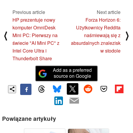
Previous article
Next article
HP prezentuje nowy
Forza Horizon 6:
komputer OmniDesk
Użytkownicy Reddita
⟨
⟩
Mini PC: Pierwszy na
naśmiewają się z
świecie "AI Mini PC" z
absurdalnych znalezisk
Intel Core Ultra i
w stodole
Thunderbolt Share
Add as a preferred
source on Google
Powiązane artykuły