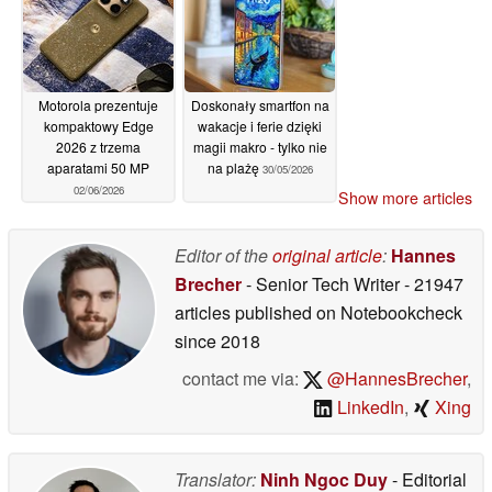
Motorola prezentuje
Doskonały smartfon na
kompaktowy Edge
wakacje i ferie dzięki
2026 z trzema
magii makro - tylko nie
aparatami 50 MP
na plażę
30/05/2026
02/06/2026
Show more articles
Editor of the
original article
:
Hannes
Brecher
- Senior Tech Writer
- 21947
articles published on Notebookcheck
since 2018
contact me via:
@HannesBrecher
,
LinkedIn
,
Xing
Translator:
Ninh Ngoc Duy
- Editorial