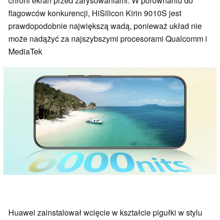
chroni ekran przed zarysowaniami. W porównaniu do
flagowców konkurencji, HiSilicon Kirin 9010S jest
prawdopodobnie największą wadą, ponieważ układ nie
może nadążyć za najszybszymi procesorami Qualcomm i
MediaTek
Huawei zainstalował wcięcie w kształcie pigułki w stylu