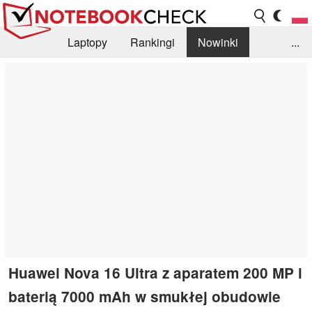
Laptopy
Rankingi
Nowinki
...
Biblioteka
Info
Szukajka recenzji
Huawei Nova 16 Ultra z aparatem 200 MP i
baterią 7000 mAh w smukłej obudowie