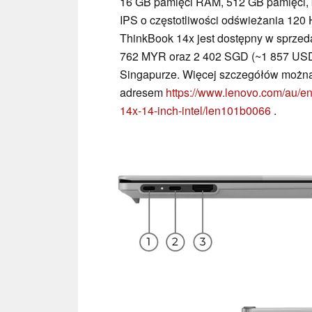
16 GB pamięci RAM, 512 GB pamięci, 
IPS o częstotliwości odświeżania 120
ThinkBook 14x jest dostępny w sprzed
762 MYR oraz 2 402 SGD (~1 857 USD) 
Singapurze. Więcej szczegółów można 
adresem
https://www.lenovo.com/au/en/
14x-14-inch-intel/len101b0066
.