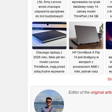
LNL firmy Lenovo
wprowadza na rynek
n
wnosi znaczące
światowy nowy 14-
now
ulepszenia sprzętowe
calowy model
z 6
do linii budżetowych
ThinkPad z 64 GB
k
ultrabooków
pamięci RAM i
10/07/2026
procesorami Intel
Panther Lake
10/07/2026
Dlaczego laptopy z
HP OmniBook X Flip
2026 roku, takie jak ten
14 jest dostępny w
wp
model Lenovo
wersjach z
ś
ThinkBook, mają przed
procesorami AMD i
ca
sobą trudne wyzwanie
Intel, jednak nasz
w
wybór jest oczywisty
08/07/2026
Sh
Ge
08/07/2026
poj
wy
Editor of the
original arti
od