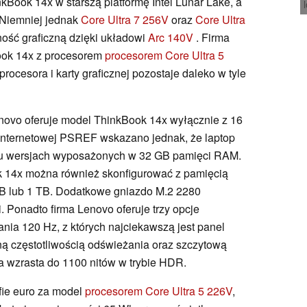
Book 14x w starszą platformę Intel Lunar Lake, a
 Niemniej jednak
Core Ultra 7 256V
oraz
Core Ultra
ść graficzną dzięki układowi
Arc 140V
. Firma
ook 14x z procesorem
procesorem Core Ultra 5
rocesora i karty graficznej pozostaje daleko w tyle
Lenovo oferuje model ThinkBook 14x wyłącznie z 16
internetowej PSREF wskazano jednak, że laptop
lku wersjach wyposażonych w 32 GB pamięci RAM.
k 14x można również skonfigurować z pamięcią
B lub 1 TB. Dodatkowe gniazdo M.2 2280
. Ponadto firma Lenovo oferuje trzy opcje
ania 120 Hz, z których najciekawszą jest panel
ą częstotliwością odświeżania oraz szczytową
ra wzrasta do 1100 nitów w trybie HDR.
fie euro za model
procesorem Core Ultra 5 226V
,