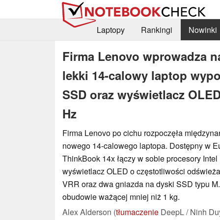
Laptopy
Rankingi
Nowinki
Firma Lenovo wprowadza n
lekki 14-calowy laptop wyp
SSD oraz wyświetlacz OLED 
Hz
Firma Lenovo po cichu rozpoczęła międzyn
nowego 14-calowego laptopa. Dostępny w Eur
ThinkBook 14x łączy w sobie procesory Intel
wyświetlacz OLED o częstotliwości odświeża
VRR oraz dwa gniazda na dyski SSD typu M.2
obudowie ważącej mniej niż 1 kg.
Alex Alderson (
tłumaczenie
DeepL / Ninh Du