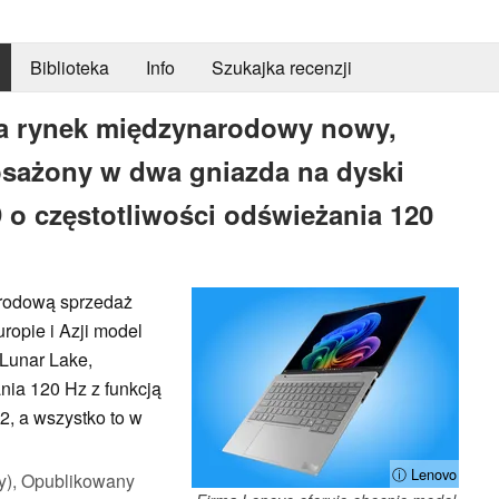
Biblioteka
Info
Szukajka recenzji
a rynek międzynarodowy nowy,
osażony w dwa gniazda na dyski
o częstotliwości odświeżania 120
arodową sprzedaż
opie i Azji model
 Lunar Lake,
nia 120 Hz z funkcją
, a wszystko to w
ⓘ Lenovo
y),
Opublikowany