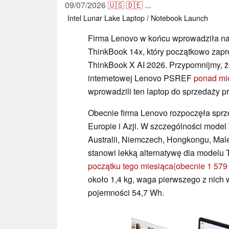
09/07/2026
🇺🇸
🇩🇪
...
Intel
Lunar Lake
Laptop / Notebook
Launch
Firma Lenovo w końcu wprowadziła na
ThinkBook 14x, który początkowo zapr
ThinkBook X AI 2026. Przypomnijmy, ż
internetowej Lenovo PSREF
ponad mi
wprowadzili ten laptop do sprzedaży p
Obecnie firma Lenovo rozpoczęła sp
Europie i Azji. W szczególności model
Australii, Niemczech, Hongkongu, Male
stanowi lekką alternatywę dla modelu 
początku tego miesiąca
(obecnie 1 57
około 1,4 kg, waga pierwszego z nich w
pojemności 54,7 Wh.