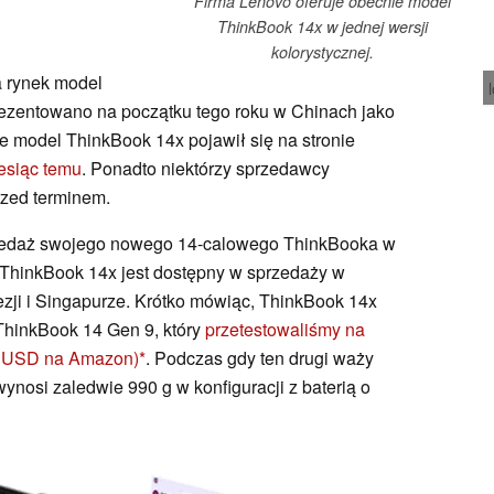
Firma Lenovo oferuje obecnie model
ThinkBook 14x w jednej wersji
kolorystycznej.
 rynek model
ezentowano na początku tego roku w Chinach jako
e model ThinkBook 14x pojawił się na stronie
esiąc temu
. Ponadto niektórzy sprzedawcy
rzed terminem.
rzedaż swojego nowego 14-calowego ThinkBooka w
 ThinkBook 14x jest dostępny w sprzedaży w
zji i Singapurze. Krótko mówiąc, ThinkBook 14x
ThinkBook 14 Gen 9, który
przetestowaliśmy na
9 USD na Amazon)
. Podczas gdy ten drugi waży
ynosi zaledwie 990 g w konfiguracji z baterią o