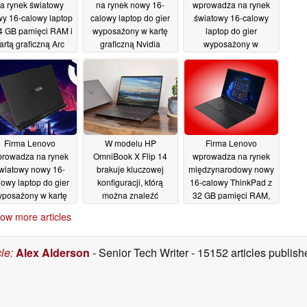
a rynek światowy
na rynek nowy 16-
wprowadza na rynek
y 16-calowy laptop
calowy laptop do gier
światowy 16-calowy
4 GB pamięci RAM i
wyposażony w kartę
laptop do gier
artą graficzną Arc
graficzną Nvidia
wyposażony w
B390
GeForce RTX 5070,
procesor Intel Core
10/07/2026
procesor Ryzen 9 270
Ultra 9 290HX Plus
oraz wyświetlacz o
oraz kartę graficzną
częstotliwości
Nvidia GeForce RTX
odświeżania 180 Hz
5070 12 GB
08/07/2026
09/07/2026
Firma Lenovo
W modelu HP
Firma Lenovo
rowadza na rynek
OmniBook X Flip 14
wprowadza na rynek
wiatowy nowy 16-
brakuje kluczowej
międzynarodowy nowy
lowy laptop do gier
konfiguracji, którą
16-calowy ThinkPad z
yposażony w kartę
można znaleźć
32 GB pamięci RAM,
graficzną Nvidia
wyłącznie w wersji z
wyświetlaczem o
ow more articles
Force RTX 5070 o
klapką
częstotliwości
07/07/2026
emności 12 GB oraz
odświeżania 120 Hz
świetlacz OLED o
oraz procesorami AMD
cle
:
Alex Alderson
- Senior Tech Writer
- 15152 articles publi
częstotliwości
Ryzen
07/07/2026
świeżania 240 Hz
07/07/2026