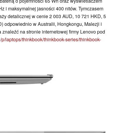
baterią o pojemności 65 Wh oraz wyświetlaczem
 Hz i maksymalnej jasności 400 nitów. Tymczasem
aży detalicznej w cenie 2 003 AUD, 10 721 HKD, 5
odpowiednio w Australii, Hongkongu, Malezji i
znaleźć na stronie internetowej firmy Lenovo pod
p/laptops/thinkbook/thinkbook-series/thinkbook-