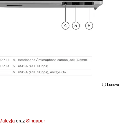
ⓘ Lenovo
Malezja
oraz
Singapur