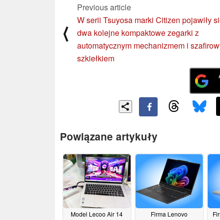
Previous article
W serii Tsuyosa marki Citizen pojawiły s
⟨
dwa kolejne kompaktowe zegarki z
automatycznym mechanizmem i szafiro
szkiełkiem
Powiązane artykuły
Model Lecoo Air 14
Firma Lenovo
Fi