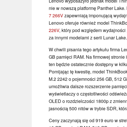
Lenovo wyposażyło jednak model Think
nie w nowszą platformę Panther Lake.
7 266V
zapewniają imponującą wydajno
Lenovo oferuje również model ThinkB
226V
, który pod względem wydajności p
za innymi modelami z serii Lunar Lake.
W chwili pisania tego artykułu firma 
GB pamięci RAM. Na firmowej stronie 
ten będzie ostatecznie dostępny w ki
Pomijając tę kwestię, model ThinkBoo
M.2 2242 o pojemności 256 GB, 512 G
umożliwia dalsze rozszerzenie pamięci
wyświetlaczy o częstotliwości odśwież
OLED o rozdzielczości 1800p z zmienn
jasnością 500 nitów w trybie SDR, któ
Ceny zaczynają się od 919 euro w stre