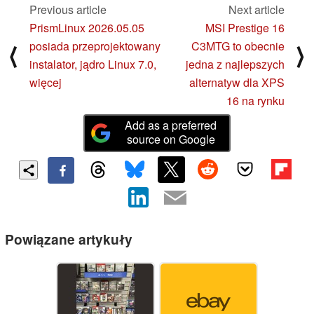
Previous article
Next article
PrismLinux 2026.05.05
MSI Prestige 16
posiada przeprojektowany
C3MTG to obecnie
⟨
⟩
instalator, jądro Linux 7.0,
jedna z najlepszych
więcej
alternatyw dla XPS
16 na rynku
Add as a preferred
source on Google
Powiązane artykuły