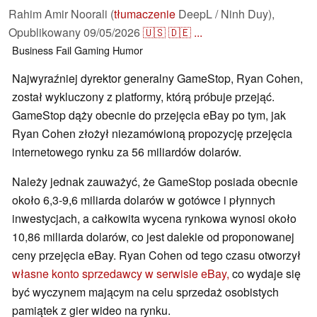
Rahim Amir Noorali (
tłumaczenie
DeepL / Ninh Duy),
Opublikowany
09/05/2026
🇺🇸
🇩🇪
...
Business
Fail
Gaming
Humor
Najwyraźniej dyrektor generalny GameStop, Ryan Cohen,
został wykluczony z platformy, którą próbuje przejąć.
GameStop dąży obecnie do przejęcia eBay po tym, jak
Ryan Cohen złożył niezamówioną propozycję przejęcia
internetowego rynku za 56 miliardów dolarów.
Należy jednak zauważyć, że GameStop posiada obecnie
około 6,3-9,6 miliarda dolarów w gotówce i płynnych
inwestycjach, a całkowita wycena rynkowa wynosi około
10,86 miliarda dolarów, co jest dalekie od proponowanej
ceny przejęcia eBay. Ryan Cohen od tego czasu otworzył
własne konto sprzedawcy w serwisie eBay,
co wydaje się
być wyczynem mającym na celu sprzedaż osobistych
pamiątek z gier wideo na rynku.