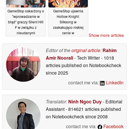
GameStop oskarżony o
GameStop ujawnia
"wprowadzanie w
Hollow Knight:
błąd" graczy Silent Hill
Silksong w
F w związku z
zaskakująco niskiej
nieudanymi
cenie w
Show more articles
zamówieniami
przedsprzedaży przed
przedpremierowymi na
datą premiery
30/08/2025
steelbooki
Editor of the
original article
:
Rahim
29/09/2025
Amir Noorali
- Tech Writer
- 1018
articles published on Notebookcheck
since 2025
contact me via:
LinkedIn
Translator:
Ninh Ngoc Duy
- Editorial
Assistant
- 814621 articles published
on Notebookcheck
since 2008
contact me via:
Facebook