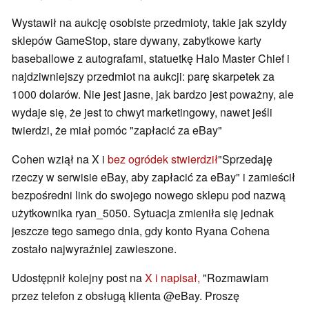
Wystawił na aukcję osobiste przedmioty, takie jak szyldy
sklepów GameStop, stare dywany, zabytkowe karty
baseballowe z autografami, statuetkę Halo Master Chief i
najdziwniejszy przedmiot na aukcji: parę skarpetek za
1000 dolarów. Nie jest jasne, jak bardzo jest poważny, ale
wydaje się, że jest to chwyt marketingowy, nawet jeśli
twierdzi, że miał pomóc "zapłacić za eBay"
Cohen wziął na X i
bez ogródek stwierdził
"Sprzedaję
rzeczy w serwisie eBay, aby zapłacić za eBay" i zamieścił
bezpośredni link do swojego nowego sklepu pod nazwą
użytkownika ryan_5050. Sytuacja zmieniła się jednak
jeszcze tego samego dnia, gdy konto Ryana Cohena
zostało najwyraźniej zawieszone.
Udostępnił kolejny post na
X i napisał,
"Rozmawiam
przez telefon z obsługą klienta @eBay. Proszę