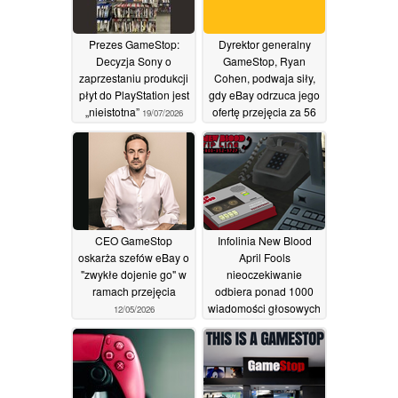
Prezes GameStop:
Dyrektor generalny
Decyzja Sony o
GameStop, Ryan
zaprzestaniu produkcji
Cohen, podwaja siły,
płyt do PlayStation jest
gdy eBay odrzuca jego
„nieistotna”
ofertę przejęcia za 56
19/07/2026
miliardów dolarów
13/05/2026
CEO GameStop
Infolinia New Blood
oskarża szefów eBay o
April Fools
"zwykłe dojenie go" w
nieoczekiwanie
ramach przejęcia
odbiera ponad 1000
wiadomości głosowych
12/05/2026
od fanów
09/05/2026