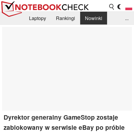
Laptopy
Rankingi
Nowinki
...
Biblioteka
Info
Szukajka recenzji
Dyrektor generalny GameStop zostaje
zablokowany w serwisie eBay po próbie