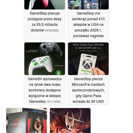
GameStop planuje
GameStop ma
przejęcie przez ebay
zamknąć ponad 410
za 55,5 miliarda
sklepów w USA na
dolarów
początku 2026 r.,
04/05/2026
ponieważ nagroda
CEO w wysokości 35
miliardów dolarów
wywołuje masowe
oburzenie
12/01/2026
GameSir wprowadza
GameStop piecze
na rynek dwa nowe
Microsoft w mediach
kontrolery dostępne
społecznościowych,
wyłącznie w sklepie
gdy Game Pass
Gamestop
wzrasta do 30 USD
15/11/2025
miesięcznie
03/10/2025