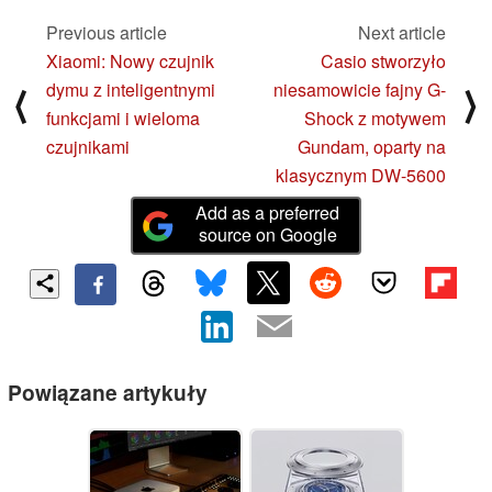
Previous article
Next article
Xiaomi: Nowy czujnik
Casio stworzyło
dymu z inteligentnymi
niesamowicie fajny G-
⟨
⟩
funkcjami i wieloma
Shock z motywem
czujnikami
Gundam, oparty na
klasycznym DW-5600
Add as a preferred
source on Google
Powiązane artykuły