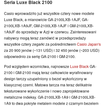
Seria Luxe Black 2100
Casio wprowadziło już wszystkie cztery nowe modele
Luxe Black, a mianowicie GA-2100LXB-1AJF, GA-
2100LXB-1A9JF, GM-2100LXB-1AJF i GM-2100LXB-
1A9JF do sprzedaży w Azji w czerwcu. Zainteresowani
nabywcy mogą teraz zamówić w przedsprzedaży
wszystkie cztery zegarki za pośrednictwem
Casio Japan's
za 20 900 jenów (~131 USD) i 32 450 jenów (~203 USD)
odpowiednio za serię GA-2100 i GM-2100.
Pod względem wzornictwa, najnowsze
Luxe Black
GA-
2100 i GM-2100 mają teraz całkowicie wyrafinowany
design tarczy uzupełniony o bezel wykończony w
klasycznej czerni. Matowa tarcza ma teraz delikatnie
teksturowane wykończenie i nowo zaprojektowane
metaliczne indeksy. GA-2100LXB-1A9 i GM-2100LXB-
1A9 to dwa pokryte metalem modele z czarnym bezelem