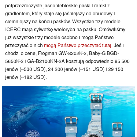
półprzezroczyste jasnoniebieskie paski i ramki z
gradientem, który staje się jaśniejszy od obudowy i
ciemniejszy na końcu pasków. Wszystkie trzy modele
ICERC mają sylwetkę wieloryba na pasku. Omówiliśmy
już wszystkie trzy modele osobno i mogą Państwo
przeczytać o nich
mogą Państwo przeczytać tutaj
. Jeśli
chodzi o cenę, Frogman GW-8202K-2, Baby-G BGD-
5650K-2 i GA-B2100KN-2A kosztują odpowiednio 85 500
jenów (~530 USD), 24 200 jenów (~151 USD) i 29 150
jenów (~182 USD).