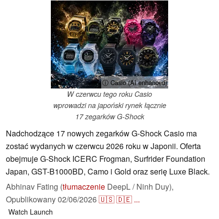
ⓘ Casio (AI enhanced)
W czerwcu tego roku Casio
wprowadzi na japoński rynek łącznie
17 zegarków G-Shock
Nadchodzące 17 nowych zegarków G-Shock Casio ma
zostać wydanych w czerwcu 2026 roku w Japonii. Oferta
obejmuje G-Shock ICERC Frogman, Surfrider Foundation
Japan, GST-B1000BD, Camo i Gold oraz serię Luxe Black.
Abhinav Fating (
tłumaczenie
DeepL / Ninh Duy),
Opublikowany
02/06/2026
🇺🇸
🇩🇪
...
Watch
Launch