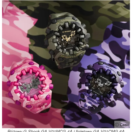
ⓘ Casio
Różowy G-Shock GA-V01MCG-4A i fioletowy GA-V01CMG-6A