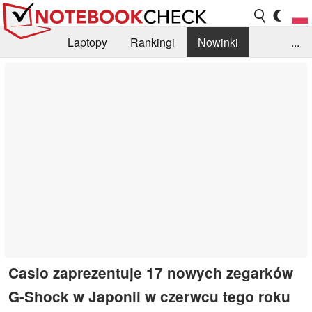
Laptopy
Rankingi
Nowinki
...
Biblioteka
Info
Szukajka recenzji
Casio zaprezentuje 17 nowych zegarków
G-Shock w Japonii w czerwcu tego roku