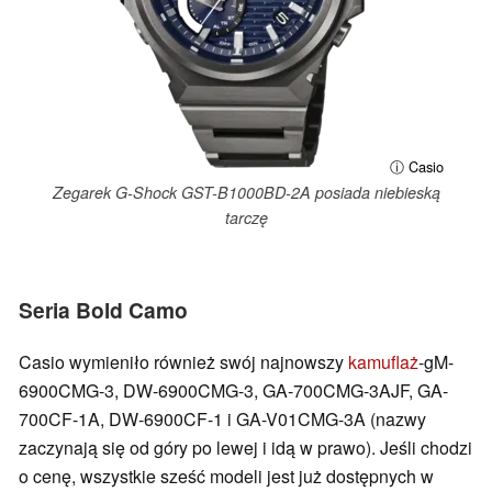
ⓘ Casio
Zegarek G-Shock GST-B1000BD-2A posiada niebieską
tarczę
Seria Bold Camo
Casio wymieniło również swój najnowszy
kamuflaż
-gM-
6900CMG-3, DW-6900CMG-3, GA-700CMG-3AJF, GA-
700CF-1A, DW-6900CF-1 i GA-V01CMG-3A (nazwy
zaczynają się od góry po lewej i idą w prawo). Jeśli chodzi
o cenę, wszystkie sześć modeli jest już dostępnych w