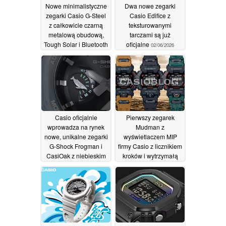
Nowe minimalistyczne
Dwa nowe zegarki
zegarki Casio G-Steel
Casio Edifice z
z całkowicie czarną
teksturowanymi
metalową obudową,
tarczami są już
Tough Solar i Bluetooth
oficjalne
02/06/2026
02/06/2026
Casio oficjalnie
Pierwszy zegarek
wprowadza na rynek
Mudman z
nowe, unikalne zegarki
wyświetlaczem MIP
G-Shock Frogman i
firmy Casio z licznikiem
CasiOak z niebieskim
kroków i wytrzymałą
szkieletem
konstrukcją
01/06/2026
30/05/2026