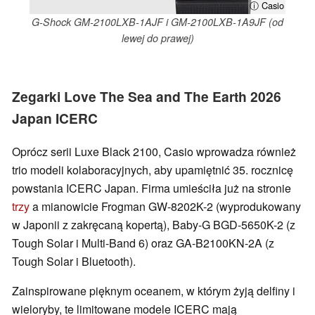
ⓘ Casio
G-Shock GM-2100LXB-1AJF i GM-2100LXB-1A9JF (od
lewej do prawej)
Zegarki Love The Sea and The Earth 2026
Japan ICERC
Oprócz serii Luxe Black 2100, Casio wprowadza również
trio modeli kolaboracyjnych, aby upamiętnić 35. rocznicę
powstania ICERC Japan. Firma umieściła już na stronie
trzy
a mianowicie Frogman GW-8202K-2 (wyprodukowany
w Japonii z zakręcaną kopertą), Baby-G BGD-5650K-2 (z
Tough Solar i Multi-Band 6) oraz GA-B2100KN-2A (z
Tough Solar i Bluetooth).
Zainspirowane pięknym oceanem, w którym żyją delfiny i
wieloryby, te limitowane modele ICERC mają