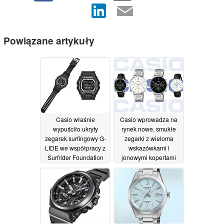
Powiązane artykuły
Casio właśnie
Casio wprowadza na
wypuściło ukryty
rynek nowe, smukłe
zegarek surfingowy G-
zegarki z wieloma
LIDE we współpracy z
wskazówkami i
Surfrider Foundation
jonowymi kopertami
Japan
02/06/2026
02/06/2026