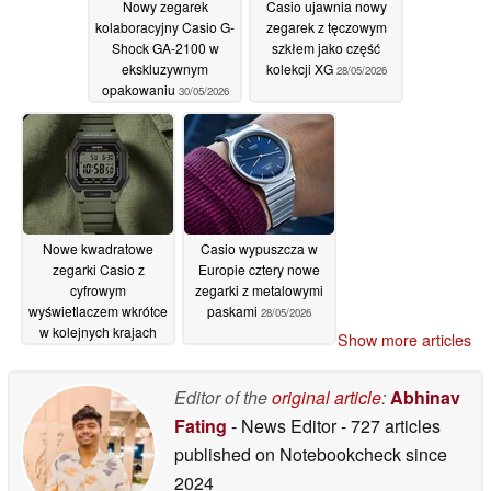
Nowy zegarek
Casio ujawnia nowy
kolaboracyjny Casio G-
zegarek z tęczowym
Shock GA-2100 w
szkłem jako część
ekskluzywnym
kolekcji XG
28/05/2026
opakowaniu
30/05/2026
Nowe kwadratowe
Casio wypuszcza w
zegarki Casio z
Europie cztery nowe
cyfrowym
zegarki z metalowymi
wyświetlaczem wkrótce
paskami
28/05/2026
w kolejnych krajach
Show more articles
28/05/2026
Editor of the
original article
:
Abhinav
Fating
- News Editor
- 727 articles
published on Notebookcheck
since
2024