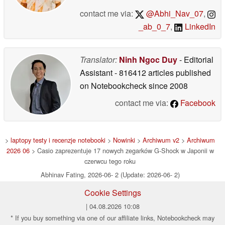
contact me via:
@Abhi_Nav_07
,
_ab_0_7
,
LinkedIn
Translator:
Ninh Ngoc Duy
- Editorial
Assistant
- 816412 articles published
on Notebookcheck
since 2008
contact me via:
Facebook
>
laptopy testy i recenzje notebooki
>
Nowinki
>
Archiwum v2
>
Archiwum
2026 06
> Casio zaprezentuje 17 nowych zegarków G-Shock w Japonii w
czerwcu tego roku
Abhinav Fating, 2026-06- 2 (Update: 2026-06- 2)
Cookie Settings
| 04.08.2026 10:08
* If you buy something via one of our affiliate links, Notebookcheck may