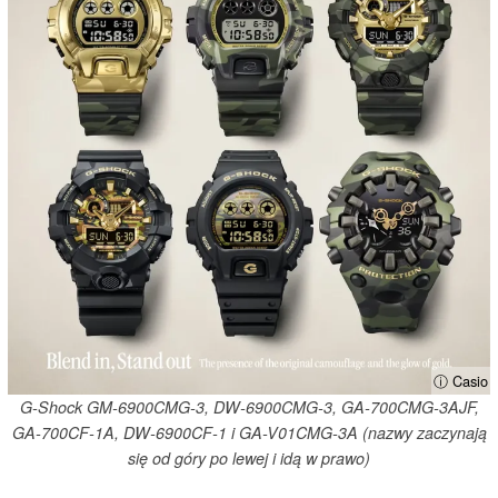
ⓘ Casio
G-Shock GM-6900CMG-3, DW-6900CMG-3, GA-700CMG-3AJF,
GA-700CF-1A, DW-6900CF-1 i GA-V01CMG-3A (nazwy zaczynają
się od góry po lewej i idą w prawo)