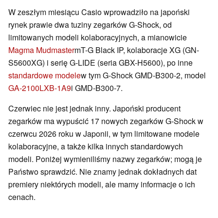
W zeszłym miesiącu Casio wprowadziło na japoński
rynek prawie dwa tuziny zegarków G-Shock, od
limitowanych modeli kolaboracyjnych, a mianowicie
Magma Mudmaster
mT-G Black IP, kolaboracje XG (GN-
S5600XG) i serię G-LIDE (seria GBX-H5600), po inne
standardowe modele
w tym G-Shock GMD-B300-2, model
GA-2100LXB-1A9
i GMD-B300-7.
Czerwiec nie jest jednak inny. Japoński producent
zegarków ma wypuścić 17 nowych zegarków G-Shock w
czerwcu 2026 roku w Japonii, w tym limitowane modele
kolaboracyjne, a także kilka innych standardowych
modeli. Poniżej wymieniliśmy nazwy zegarków; mogą je
Państwo sprawdzić. Nie znamy jednak dokładnych dat
premiery niektórych modeli, ale mamy informacje o ich
cenach.