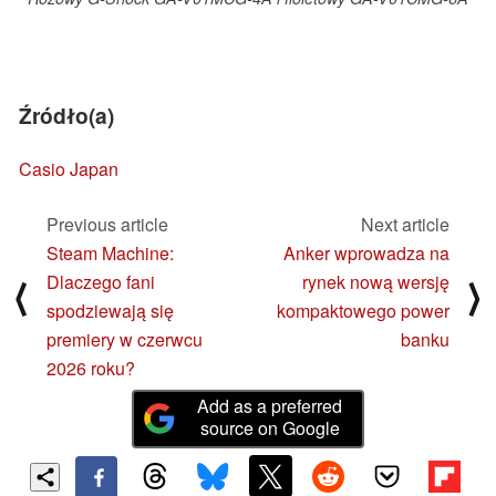
Źródło(a)
Casio Japan
Previous article
Next article
Steam Machine:
Anker wprowadza na
Dlaczego fani
rynek nową wersję
⟨
⟩
spodziewają się
kompaktowego power
premiery w czerwcu
banku
2026 roku?
Add as a preferred
source on Google