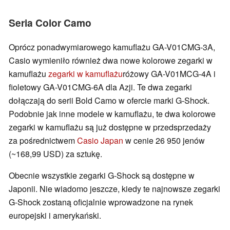
Seria Color Camo
Oprócz ponadwymiarowego kamuflażu GA-V01CMG-3A,
Casio wymieniło również dwa nowe kolorowe zegarki w
kamuflażu
zegarki w kamuflażu
różowy GA-V01MCG-4A i
fioletowy GA-V01CMG-6A dla Azji. Te dwa zegarki
dołączają do serii Bold Camo w ofercie marki G-Shock.
Podobnie jak inne modele w kamuflażu, te dwa kolorowe
zegarki w kamuflażu są już dostępne w przedsprzedaży
za pośrednictwem
Casio Japan
w cenie 26 950 jenów
(~168,99 USD) za sztukę.
Obecnie wszystkie zegarki G-Shock są dostępne w
Japonii. Nie wiadomo jeszcze, kiedy te najnowsze zegarki
G-Shock zostaną oficjalnie wprowadzone na rynek
europejski i amerykański.