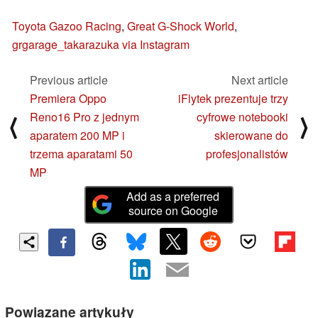
Toyota Gazoo Racing
,
Great G-Shock World
,
grgarage_takarazuka via Instagram
Previous article
Next article
Premiera Oppo
iFlytek prezentuje trzy
Reno16 Pro z jednym
cyfrowe notebooki
⟨
⟩
aparatem 200 MP i
skierowane do
trzema aparatami 50
profesjonalistów
MP
Add as a preferred
source on Google
Powiązane artykuły