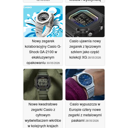
konstrukcją
30/05/2026
Nowy zegarek
Casio ujawnia nowy
kolaboracyjny Casio G-
zegarek z tęczowym
Shock GA-2100 w
szkłem jako część
ekskluzywnym
kolekcji XG
28/05/2026
opakowaniu
30/05/2026
Nowe kwadratowe
Casio wypuszcza w
zegarki Casio z
Europie cztery nowe
cyfrowym
zegarki z metalowymi
wyświetlaczem wkrótce
paskami
28/05/2026
w kolejnych krajach