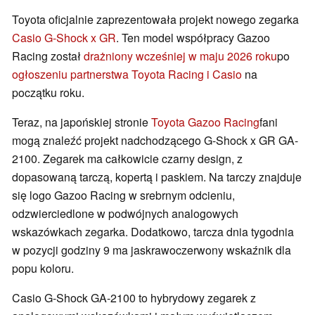
Toyota oficjalnie zaprezentowała projekt nowego zegarka
Casio G-Shock x GR
. Ten model współpracy Gazoo
Racing został
drażniony wcześniej w maju 2026 roku
po
ogłoszeniu partnerstwa Toyota Racing i Casio
na
początku roku.
Teraz, na japońskiej stronie
Toyota Gazoo Racing
fani
mogą znaleźć projekt nadchodzącego G-Shock x GR GA-
2100. Zegarek ma całkowicie czarny design, z
dopasowaną tarczą, kopertą i paskiem. Na tarczy znajduje
się logo Gazoo Racing w srebrnym odcieniu,
odzwierciedlone w podwójnych analogowych
wskazówkach zegarka. Dodatkowo, tarcza dnia tygodnia
w pozycji godziny 9 ma jaskrawoczerwony wskaźnik dla
popu koloru.
Casio G-Shock GA-2100 to hybrydowy zegarek z