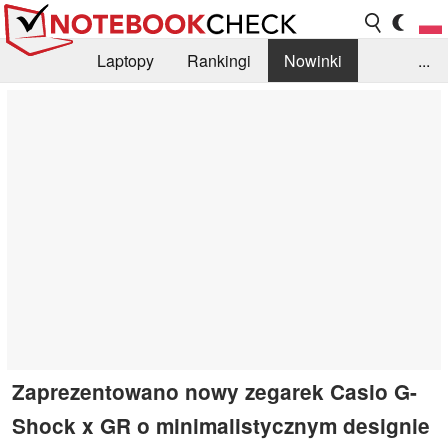
Laptopy
Rankingi
Nowinki
...
Biblioteka
Info
Szukajka recenzji
Zaprezentowano nowy zegarek Casio G-
Shock x GR o minimalistycznym designie