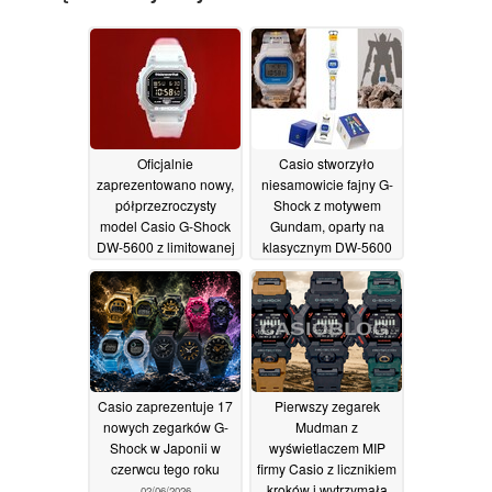
Oficjalnie
Casio stworzyło
zaprezentowano nowy,
niesamowicie fajny G-
półprzezroczysty
Shock z motywem
model Casio G-Shock
Gundam, oparty na
DW-5600 z limitowanej
klasycznym DW-5600
edycji
18/06/2026
05/06/2026
Casio zaprezentuje 17
Pierwszy zegarek
nowych zegarków G-
Mudman z
Shock w Japonii w
wyświetlaczem MIP
czerwcu tego roku
firmy Casio z licznikiem
kroków i wytrzymałą
02/06/2026