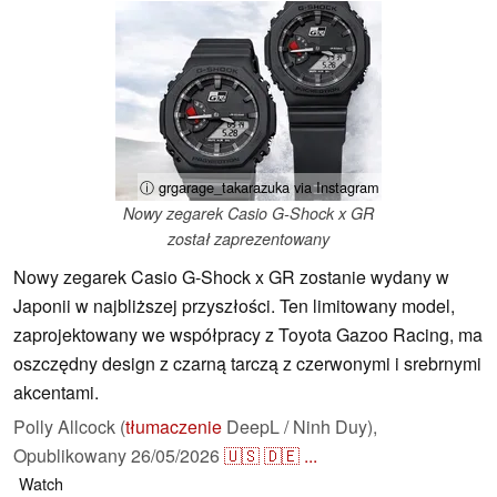
ⓘ grgarage_takarazuka via Instagram
Nowy zegarek Casio G-Shock x GR
został zaprezentowany
Nowy zegarek Casio G-Shock x GR zostanie wydany w
Japonii w najbliższej przyszłości. Ten limitowany model,
zaprojektowany we współpracy z Toyota Gazoo Racing, ma
oszczędny design z czarną tarczą z czerwonymi i srebrnymi
akcentami.
Polly Allcock (
tłumaczenie
DeepL / Ninh Duy),
Opublikowany
26/05/2026
🇺🇸
🇩🇪
...
Watch