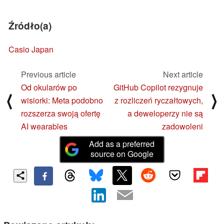
Źródło(a)
Casio Japan
Previous article
Next article
Od okularów po
GitHub Copilot rezygnuje
⟨
⟩
wisiorki: Meta podobno
z rozliczeń ryczałtowych,
rozszerza swoją ofertę
a deweloperzy nie są
AI wearables
zadowoleni
Add as a preferred
source on Google