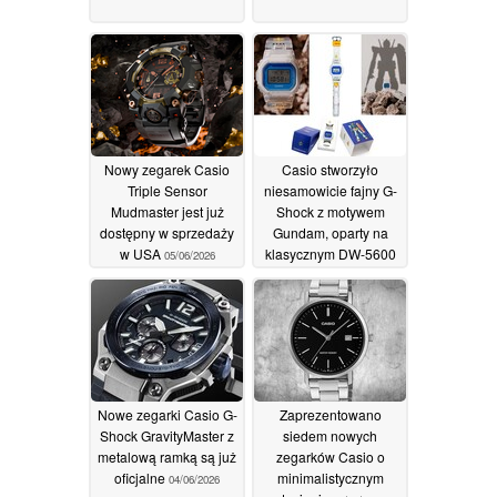
Nowy zegarek Casio
Casio stworzyło
Triple Sensor
niesamowicie fajny G-
Mudmaster jest już
Shock z motywem
dostępny w sprzedaży
Gundam, oparty na
w USA
klasycznym DW-5600
05/06/2026
05/06/2026
Nowe zegarki Casio G-
Zaprezentowano
Shock GravityMaster z
siedem nowych
metalową ramką są już
zegarków Casio o
oficjalne
minimalistycznym
04/06/2026