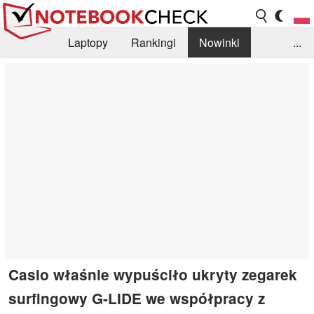
Laptopy
Rankingi
Nowinki
...
Biblioteka
Info
Szukajka recenzji
Casio właśnie wypuściło ukryty zegarek
surfingowy G-LIDE we współpracy z