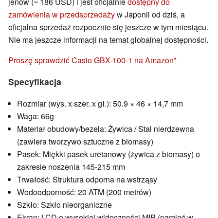
jenów (~ 186 USD) i jest oficjalnie
dostępny do
zamówienia w przedsprzedaży
w Japonii od dziś, a
oficjalna sprzedaż rozpocznie się jeszcze w tym miesiącu.
Nie ma jeszcze informacji na temat globalnej dostępności.
Proszę sprawdzić Casio GBX-100-1 na Amazon
Specyfikacja
Rozmiar (wys. x szer. x gł.): 50.9 × 46 × 14,7 mm
Waga: 66g
Materiał obudowy/bezela: Żywica / Stal nierdzewna
(zawiera tworzywo sztuczne z biomasy)
Pasek: Miękki pasek uretanowy (żywica z biomasy) o
zakresie noszenia 145-215 mm
Trwałość: Struktura odporna na wstrząsy
Wodoodporność: 20 ATM (200 metrów)
Szkło: Szkło nieorganiczne
Ekran: LCD o wysokiej widoczności MIP (pamięć w