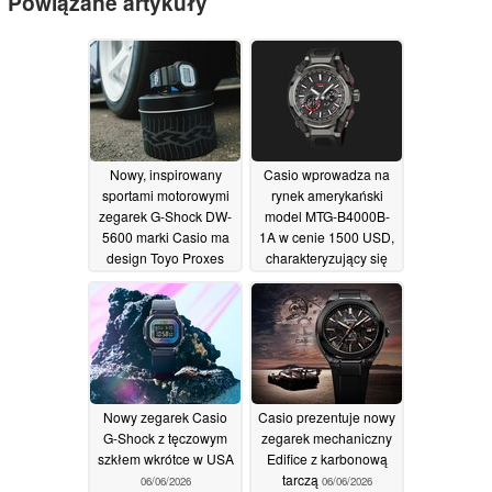
Powiązane artykuły
Nowy, inspirowany
Casio wprowadza na
sportami motorowymi
rynek amerykański
zegarek G-Shock DW-
model MTG-B4000B-
5600 marki Casio ma
1A w cenie 1500 USD,
design Toyo Proxes
charakteryzujący się
Sport R
konstrukcją z włókna
11/06/2026
węglowego i stali
10/06/2026
Nowy zegarek Casio
Casio prezentuje nowy
G-Shock z tęczowym
zegarek mechaniczny
szkłem wkrótce w USA
Edifice z karbonową
tarczą
06/06/2026
06/06/2026