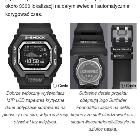
około 3300 lokalizacji na całym świecie i automatycznie
korygować czas.
ⓘ Casio
ⓘ Casio
Dobrze widoczny wyświetlacz
Subtelne detale projektu
MIP LCD zapewnia krytyczne
obejmują logo Surfrider
dane dotyczące surfowania na
Foundation Japan na deklu
pierwszy rzut oka, w tym wykresy
koperty ze stali nierdzewnej oraz
pływów i faz księżyca.
slogan #oceanfriendlylifestyle na
szlufce paska.