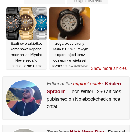
designie
04/06/2026
Szafirowe szkiełko,
Zegarek do sauny
karbonowa koperta,
Casio z 12-minutowym
mechanizm Miyota:
stoperem jest teraz
Nowe zegarki
dostępny w większej
mechaniczne Casio
liczbie krajów
02/06/2026
Show more articles
Edifice EFK-200 już w
lipcu
03/06/2026
Editor of the
original article
:
Kristen
Spradlin
- Tech Writer
- 250 articles
published on Notebookcheck
since
2024
Translator:
Ninh Ngoc Duy
- Editorial