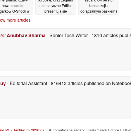
nowe modele
automatyczne Edifice
konstrukcji z
garków G-Shock w
prezentują się
odłączalnym paskiem i
muflażowym wzorze
znakomicie na
stylistyce retro
ow more articles
pierwszych zdjęciach z
nawiązującej do lat
14/07/2026
życia codziennego
2000
06/07/2026
07/07/2026
cle
:
Anubhav Sharma
- Senior Tech Writer
- 1810 articles pub
Duy
- Editorial Assistant
- 816412 articles published on Notebo
um v2
>
Archiwum 2026 07
> Automatyczne zegarki Casio z serii Edifice EFK-