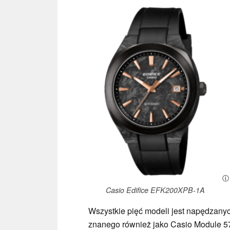
ⓘ 
Casio Edifice EFK200XPB-1A
Wszystkie pięć modeli jest napędza
znanego również jako Casio Module 57