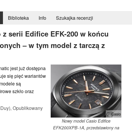
Biblioteka
Info
Szukajka recenzji
 z serii Edifice EFK-200 w końcu
onych – w tym model z tarczą z
tic jest już dostępna
je się pięć wariantów
 modele są
rowe szkło oraz
 Duy),
Opublikowany
ⓘ Casio
Nowy model Casio Edifice
EFK200XPB-1A, przedstawiony na