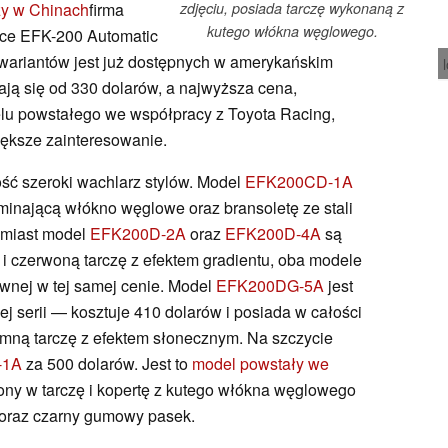
ży w Chinach
firma
zdjęciu, posiada tarczę wykonaną z
kutego włókna węglowego.
ice EFK-200 Automatic
 wariantów jest już dostępnych w amerykańskim
nają się od 330 dolarów, a najwyższa cena,
lu powstałego we współpracy z Toyota Racing,
iększe zainteresowanie.
ść szeroki wachlarz stylów. Model
EFK200CD-1A
ominającą włókno węglowe oraz bransoletę ze stali
omiast model
EFK200D-2A
oraz
EFK200D-4A
są
 czerwoną tarczę z efektem gradientu, oba modele
ewnej w tej samej cenie. Model
EFK200DG-5A
jest
j serii — kosztuje 410 dolarów i posiada w całości
emną tarczę z efektem słonecznym. Na szczycie
-1A
za 500 dolarów. Jest to
model powstały we
ony w tarczę i kopertę z kutego włókna węglowego
 oraz czarny gumowy pasek.