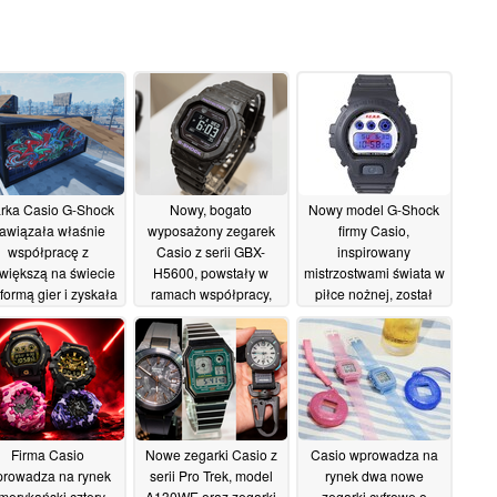
rka Casio G-Shock
Nowy, bogato
Nowy model G-Shock
awiązała właśnie
wyposażony zegarek
firmy Casio,
współpracę z
Casio z serii GBX-
inspirowany
większą na świecie
H5600, powstały w
mistrzostwami świata w
tformą gier i zyskała
ramach współpracy,
piłce nożnej, został
łasną grę
uchwycony na
wyprodukowany w
15/07/2026
zdjęciach z życia
limitowanej serii
codziennego
liczącej zaledwie 2 026
15/07/2026
egzemplarzy
14/07/2026
Firma Casio
Nowe zegarki Casio z
Casio wprowadza na
rowadza na rynek
serii Pro Trek, model
rynek dwa nowe
merykański cztery
A130WE oraz zegarki
zegarki cyfrowe o