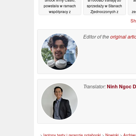
powstała w ramach
sprzedaży w Stanach
współpracy z
Zjednoczonych z
ze
Nintendo, nawiązuje
czarną powłoką
ka
Sh
do uwielbianych gier
jonową
14/07/2026
RPG tej firmy
14/07/2026
Editor of the
original arti
Translator:
Ninh Ngoc 
>
laptopy testy i recenzje notebooki
>
Nowinki
>
Archiw