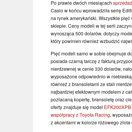
Po prawie dwóch miesiącach
sprzeda
Casio w końcu wprowadziła serię Edif
na rynek amerykański. Wszystkie pięć
sklepie. Ceny modeli w tej serii zaczy
wynosząca 500 dolarów, dotyczy mode
który powinien również wzbudzić najw
Pięć modeli samo w sobie obejmuje do
posiada czarną tarczę z fakturą przyp
nierdzewnej w cenie 330 dolarów, nat
wyposażone odpowiednio w niebieską i
również z bransoletami ze stali nierdz
najbardziej efektownym modelem z całe
pozłacaną kopertę, bransoletę oraz ci
oferty znajduje się model
EFK200XPB
współpracy z Toyota Racing
, wyposaż
z akcentami w kolorze różowego złota