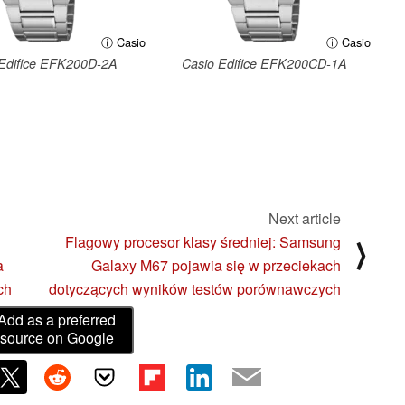
ⓘ Casio
ⓘ Casio
Edifice EFK200D-2A
Casio Edifice EFK200CD-1A
Next article
Flagowy procesor klasy średniej: Samsung
⟩
a
Galaxy M67 pojawia się w przeciekach
ch
dotyczących wyników testów porównawczych
Add as a preferred
source on Google