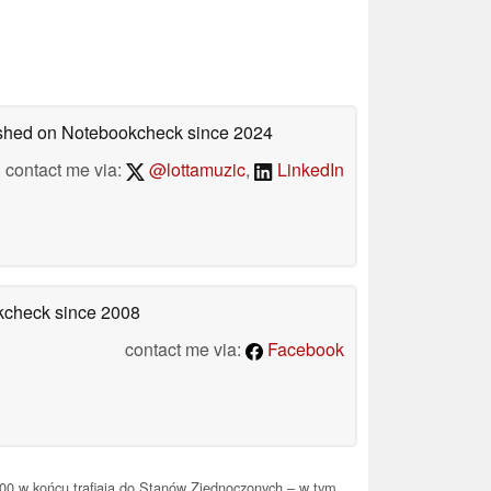
lished on Notebookcheck
since 2024
contact me via:
@lottamuzic
,
LinkedIn
okcheck
since 2008
contact me via:
Facebook
200 w końcu trafiają do Stanów Zjednoczonych – w tym