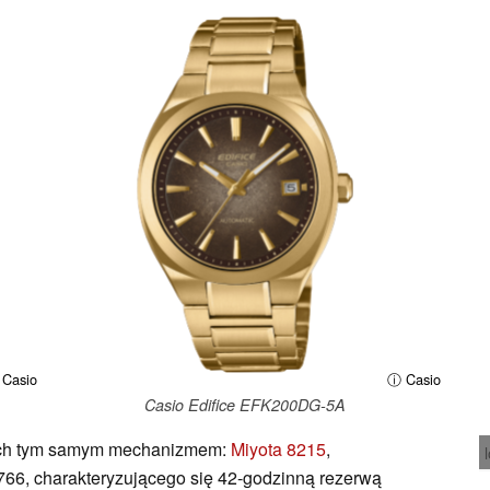
Casio
ⓘ Casio
Casio Edifice EFK200DG-5A
nych tym samym mechanizmem:
Miyota 8215
,
66, charakteryzującego się 42-godzinną rezerwą