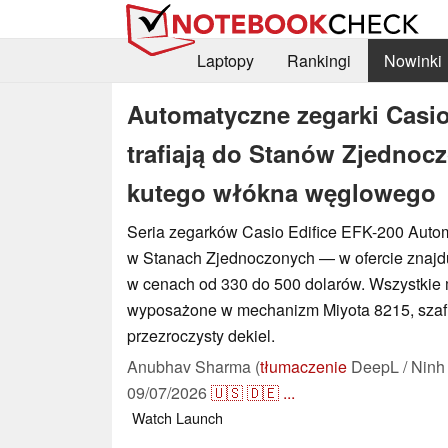
Laptopy
Rankingi
Nowinki
Automatyczne zegarki Casio
trafiają do Stanów Zjednocz
kutego włókna węglowego
Seria zegarków Casio Edifice EFK-200 Automa
w Stanach Zjednoczonych — w ofercie znajdu
w cenach od 330 do 500 dolarów. Wszystkie
wyposażone w mechanizm Miyota 8215, szafi
przezroczysty dekiel.
Anubhav Sharma (
tłumaczenie
DeepL / Ninh
09/07/2026
🇺🇸
🇩🇪
...
Watch
Launch