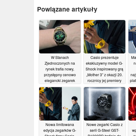
Powiązane artykuły
W Stanach
Casio prezentuje
Ma
Zjednoczonych na
ekskluzywny model G-
n
rynek trafia nowy,
Shock inspirowany grą
przystępny cenowo
„Mother 3” z okazji 20.
naj
elegancki zegarek
rocznicy jej premiery
pla
marki Casio z tarczą w
w
17/07/2026
promienistym wzorze w
jaskrawozielonym
kolorze oraz
karbowaną ramką.
22/07/2026
Nowa limitowana
Nowe zegarki Casio z
edycja zegarków G-
serii G-Steel GST-
wp
Shock firmy Casio,
B1000BD trafiają do
a