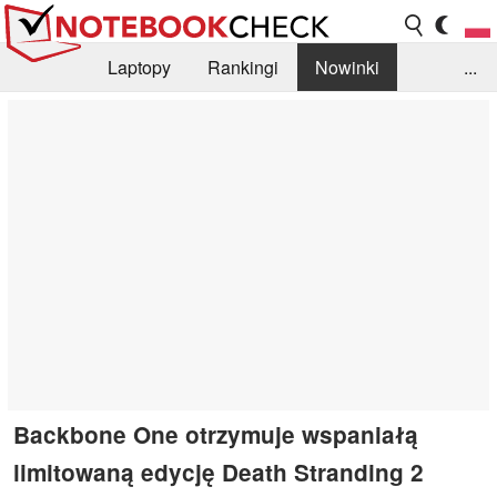
Laptopy
Rankingi
Nowinki
...
Biblioteka
Info
Szukajka recenzji
Backbone One otrzymuje wspaniałą
limitowaną edycję Death Stranding 2