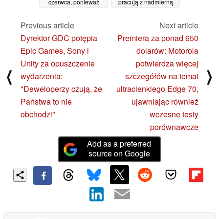
czerwca, ponieważ
pracują z nadmierną
nowe gry na PS5
prędkością i
zależą od PS Store
przegrzewają konsolę
Previous article
Next article
04/07/2025
01/07/2025
Dyrektor GDC potępia
Premiera za ponad 650
Epic Games, Sony i
dolarów: Motorola
Unity za opuszczenie
potwierdza więcej
⟨
⟩
wydarzenia:
szczegółów na temat
"Deweloperzy czują, że
ultracienkiego Edge 70,
Państwa to nie
ujawniając również
obchodzi"
wczesne testy
porównawcze
Add as a preferred
source on Google