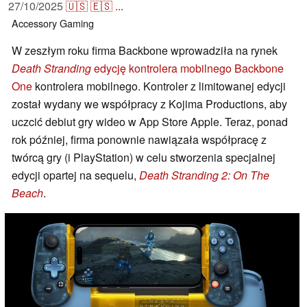
27/10/2025
🇺🇸
🇪🇸
...
Accessory
Gaming
W zeszłym roku firma Backbone wprowadziła na rynek
Death Stranding
edycję kontrolera mobilnego Backbone
One
kontrolera mobilnego. Kontroler z limitowanej edycji
został wydany we współpracy z Kojima Productions, aby
uczcić debiut gry wideo w App Store Apple. Teraz, ponad
rok później, firma ponownie nawiązała współpracę z
twórcą gry (i PlayStation) w celu stworzenia specjalnej
edycji opartej na sequelu,
Death Stranding 2: On The
Beach
.