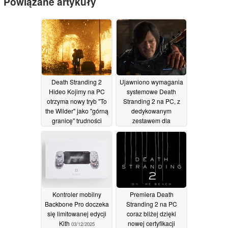
Powiązane artykuły
Death Stranding 2
Ujawniono wymagania
Hideo Kojimy na PC
systemowe Death
otrzyma nowy tryb "To
Stranding 2 na PC, z
the Wilder" jako "górną
dedykowanym
granicę" trudności
zestawem dla
handheldów
22/03/2026
24/02/2026
Kontroler mobilny
Premiera Death
Backbone Pro doczeka
Stranding 2 na PC
się limitowanej edycji
coraz bliżej dzięki
Kith
nowej certyfikacji
03/12/2025