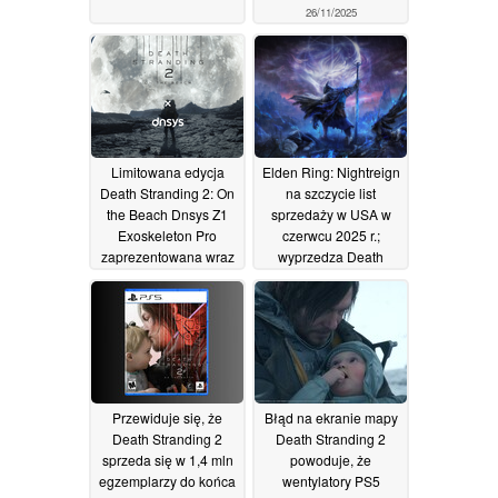
26/11/2025
Limitowana edycja
Elden Ring: Nightreign
Death Stranding 2: On
na szczycie list
the Beach Dnsys Z1
sprzedaży w USA w
Exoskeleton Pro
czerwcu 2025 r.;
zaprezentowana wraz
wyprzedza Death
z konkursem
Stranding 2 i Mario
rozdawniczym
Kart World
11/11/2025
24/07/2025
Przewiduje się, że
Błąd na ekranie mapy
Death Stranding 2
Death Stranding 2
sprzeda się w 1,4 mln
powoduje, że
egzemplarzy do końca
wentylatory PS5