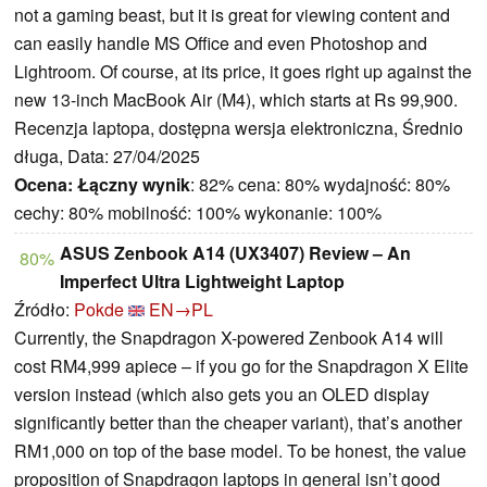
not a gaming beast, but it is great for viewing content and
can easily handle MS Office and even Photoshop and
Lightroom. Of course, at its price, it goes right up against the
new 13-inch MacBook Air (M4), which starts at Rs 99,900.
Recenzja laptopa, dostępna wersja elektroniczna, Średnio
długa, Data: 27/04/2025
Ocena:
Łączny wynik
: 82% cena: 80% wydajność: 80%
cechy: 80% mobilność: 100% wykonanie: 100%
ASUS Zenbook A14 (UX3407) Review – An
80%
Imperfect Ultra Lightweight Laptop
Źródło:
Pokde
EN→PL
Currently, the Snapdragon X-powered Zenbook A14 will
cost RM4,999 apiece – if you go for the Snapdragon X Elite
version instead (which also gets you an OLED display
significantly better than the cheaper variant), that’s another
RM1,000 on top of the base model. To be honest, the value
proposition of Snapdragon laptops in general isn’t good