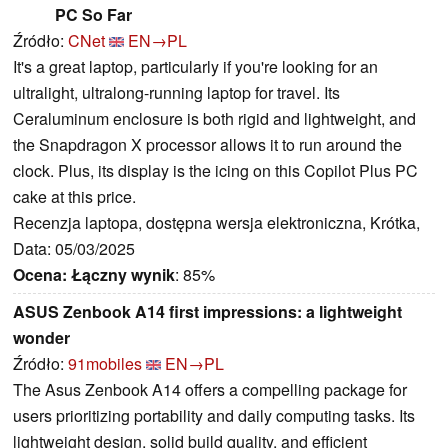
PC So Far
Źródło:
CNet
EN→PL
It's a great laptop, particularly if you're looking for an
ultralight, ultralong-running laptop for travel. Its
Ceraluminum enclosure is both rigid and lightweight, and
the Snapdragon X processor allows it to run around the
clock. Plus, its display is the icing on this Copilot Plus PC
cake at this price.
Recenzja laptopa, dostępna wersja elektroniczna, Krótka,
Data: 05/03/2025
Ocena:
Łączny wynik
: 85%
ASUS Zenbook A14 first impressions: a lightweight
wonder
Źródło:
91mobiles
EN→PL
The Asus Zenbook A14 offers a compelling package for
users prioritizing portability and daily computing tasks. Its
lightweight design, solid build quality, and efficient