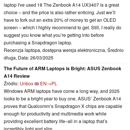
laptop I've used 18 The Zenbook A14 UX3407 is a great
choice – and the price is also rather enticing. Just we’ll
have to fork out an extra 20% of money to get an OLED
screen – which I highly recommend to get. Still, I really do
suggest you know what you’re getting into before
purchasing a Snapdragon laptop.
Recenzja laptopa, dostępna wersja elektroniczna, Średnio
długa, Data: 26/03/2025
The Future of ARM Laptops is Bright: ASUS Zenbook
A14 Review
Źródło:
Unbox
EN→PL
Windows ARM laptops have come a long way, and 2025
looks to be a bright year to buy one. ASUS’ Zenbook A14
proves that Qualcomm’s Snapdragon X chips are capable
enough for productivity and multimedia work while
providing excellent battery life–all in a laptop that’s
incredibly light and slim.