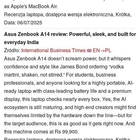
as Apple's MacBook Air.
Recenzja laptopa, dostępna wersja elektroniczna, Krótka,
Data: 06/07/2025
Asus Zenbook A14 review: Powerful, sleek, and built for
everyday India
Źródło:
International Business Times
EN→PL
Asus Zenbook A14 doesn’t scream power, but it whispers
confidence and style like James Bond ordering “vodka
martini, shaken, not stirred.” For students, business
professionals, and anyone looking for a highly portable, AI-
ready laptop with class-leading battery life and a premium
display, this laptop checks nearly every box. Yes, the AI
ecosystem is still maturing, and high-end creators might find
themselves limited by the hardware down the line—but for
the target audience, this is as good as it gets right now. And
this machine comes at Rs 99,900.
Recenzja laptopa, dostępna wersja elektroniczna, Krótka,