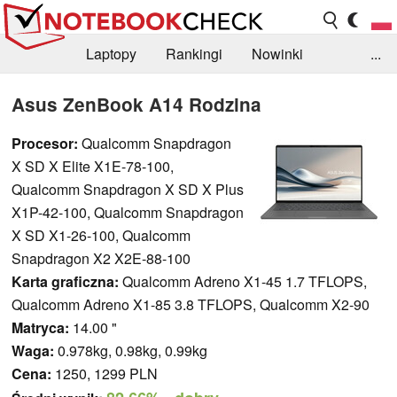
Laptopy
Rankingi
Nowinki
...
Biblioteka
Info
Szukajka recenzji
Asus ZenBook A14 Rodzina
Procesor:
Qualcomm Snapdragon
X SD X Elite X1E-78-100,
Qualcomm Snapdragon X SD X Plus
X1P-42-100, Qualcomm Snapdragon
X SD X1-26-100, Qualcomm
Snapdragon X2 X2E-88-100
Karta graficzna:
Qualcomm Adreno X1-45 1.7 TFLOPS,
Qualcomm Adreno X1-85 3.8 TFLOPS, Qualcomm X2-90
Matryca:
14.00 "
Waga:
0.978kg, 0.98kg, 0.99kg
Cena:
1250, 1299 PLN