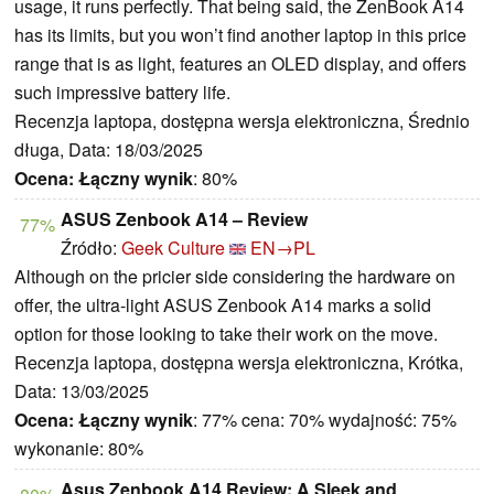
usage, it runs perfectly. That being said, the ZenBook A14
has its limits, but you won’t find another laptop in this price
range that is as light, features an OLED display, and offers
such impressive battery life.
Recenzja laptopa, dostępna wersja elektroniczna, Średnio
długa, Data: 18/03/2025
Ocena:
Łączny wynik
: 80%
ASUS Zenbook A14 – Review
77%
Źródło:
Geek Culture
EN→PL
Although on the pricier side considering the hardware on
offer, the ultra-light ASUS Zenbook A14 marks a solid
option for those looking to take their work on the move.
Recenzja laptopa, dostępna wersja elektroniczna, Krótka,
Data: 13/03/2025
Ocena:
Łączny wynik
: 77% cena: 70% wydajność: 75%
wykonanie: 80%
Asus Zenbook A14 Review: A Sleek and