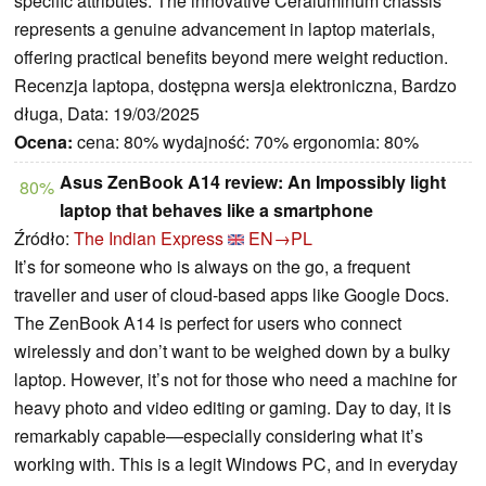
specific attributes. The innovative Ceraluminum chassis
represents a genuine advancement in laptop materials,
offering practical benefits beyond mere weight reduction.
Recenzja laptopa, dostępna wersja elektroniczna, Bardzo
długa, Data: 19/03/2025
Ocena:
cena: 80% wydajność: 70% ergonomia: 80%
Asus ZenBook A14 review: An Impossibly light
80%
laptop that behaves like a smartphone
Źródło:
The Indian Express
EN→PL
It’s for someone who is always on the go, a frequent
traveller and user of cloud-based apps like Google Docs.
The ZenBook A14 is perfect for users who connect
wirelessly and don’t want to be weighed down by a bulky
laptop. However, it’s not for those who need a machine for
heavy photo and video editing or gaming. Day to day, it is
remarkably capable—especially considering what it’s
working with. This is a legit Windows PC, and in everyday