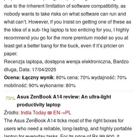
due to the inherent limitation of software compatibility, as
nobody wants to take risks on what software can run and
what can’t. However, if you insist on getting one of these as
the idea of a sub-1kg laptop is too enticing for you, I highly
recommend you go for the more premium model so you at
least get a better bang for the buck, even if it’s pricier on
paper.
Recenzja laptopa, dostępna wersja elektroniczna, Bardzo
długa, Data: 17/04/2025
Ocena:
Łączny wynik
: 80% cena: 70% wydajność: 70%
mobilność: 90% wykonanie: 80%
Asus ZenBook A14 review: An ultra-light
75%
productivity laptop
Źródło:
India Today
EN→PL
The Asus ZenBook A14 ticks most of the right boxes for
users who need a reliable, long-lasting, and highly portable
laptop for everyday tasks. For its price of Rs 99,900, it