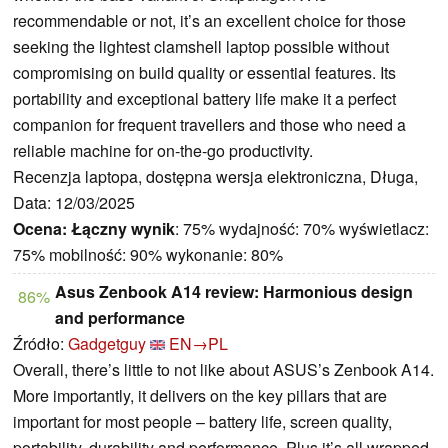
recommendable or not, it’s an excellent choice for those
seeking the lightest clamshell laptop possible without
compromising on build quality or essential features. Its
portability and exceptional battery life make it a perfect
companion for frequent travellers and those who need a
reliable machine for on-the-go productivity.
Recenzja laptopa, dostępna wersja elektroniczna, Długa,
Data: 12/03/2025
Ocena:
Łączny wynik
: 75% wydajność: 70% wyświetlacz:
75% mobilność: 90% wykonanie: 80%
Asus Zenbook A14 review: Harmonious design
86%
and performance
Źródło:
Gadgetguy
EN→PL
Overall, there’s little to not like about ASUS’s Zenbook A14.
More importantly, it delivers on the key pillars that are
important for most people – battery life, screen quality,
portability, durability and performance. Plus it’s all wrapped