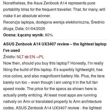
Nonetheless, the Asus Zenbook A14 represents pure
portability bliss for the frequent traveller. That, for many, will
make it an absolute winner.
Recenzja laptopa, dostępna wersja elektroniczna, Średnio
długa, Data: 01/04/2025
Ocena:
Łączny wynik
: 80%
ASUS Zenbook A14 UX3407 review – the lightest laptop
I’ve used
Źródło:
NLT
EN→PL
Now then, should you buy this laptop? Honestly, I’m really
liking the build of this laptop. It’s superbly lightweight, has
nice colors, and also magnificent battery life. Plus, the fans
barely run too – even though I am using it in the full fan
speed mode. The price for the specs as shown here is
actually pretty enticing. At least most apps are running
natively on Arm or translated properly to Arm architecture
codes. ASUS Zenbook A14 UX3407 review - the lightest