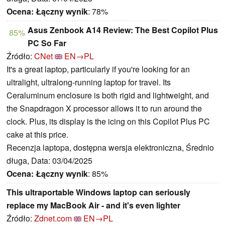
Ocena:
Łączny wynik
: 78%
Asus Zenbook A14 Review: The Best Copilot Plus
85%
PC So Far
Źródło:
CNet
EN→PL
It's a great laptop, particularly if you're looking for an
ultralight, ultralong-running laptop for travel. Its
Ceraluminum enclosure is both rigid and lightweight, and
the Snapdragon X processor allows it to run around the
clock. Plus, its display is the icing on this Copilot Plus PC
cake at this price.
Recenzja laptopa, dostępna wersja elektroniczna, Średnio
długa, Data: 03/04/2025
Ocena:
Łączny wynik
: 85%
This ultraportable Windows laptop can seriously
replace my MacBook Air - and it's even lighter
Źródło:
Zdnet.com
EN→PL