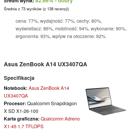
82.66%
- dobry
Średni wynik:
Średnia z
73
wyników (z
138
recenzji)
cena: 77%, wydajność: 77%, cechy: 80%,
wyświetlacz: 86%, mobilność: 94%, wykonanie: 90%,
ergonomia: 93%, wpływ na otoczenie: 92%
Asus ZenBook A14 UX3407QA
Specifikacja
Notebook:
Asus ZenBook A14
UX3407QA
Procesor:
Qualcomm Snapdragon
X SD X1-26-100
Karta graficzna:
Qualcomm Adreno
X1-45 1.7 TFLOPS