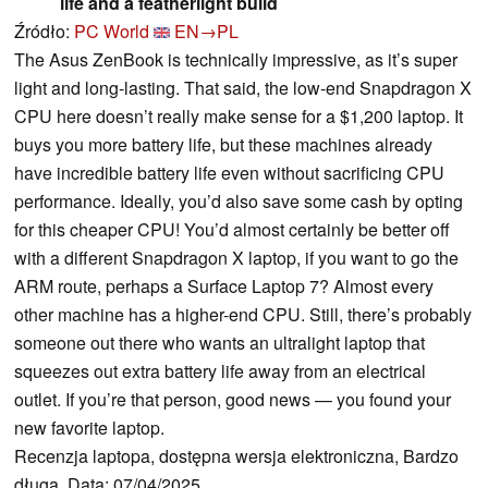
life and a featherlight build
Źródło:
PC World
EN→PL
The Asus ZenBook is technically impressive, as it’s super
light and long-lasting. That said, the low-end Snapdragon X
CPU here doesn’t really make sense for a $1,200 laptop. It
buys you more battery life, but these machines already
have incredible battery life even without sacrificing CPU
performance. Ideally, you’d also save some cash by opting
for this cheaper CPU! You’d almost certainly be better off
with a different Snapdragon X laptop, if you want to go the
ARM route, perhaps a Surface Laptop 7? Almost every
other machine has a higher-end CPU. Still, there’s probably
someone out there who wants an ultralight laptop that
squeezes out extra battery life away from an electrical
outlet. If you’re that person, good news — you found your
new favorite laptop.
Recenzja laptopa, dostępna wersja elektroniczna, Bardzo
długa, Data: 07/04/2025