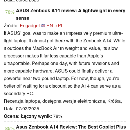
ASUS Zenbook A14 review: A lightweight in every
78%
sense
Źródło:
Engadget
EN→PL
If ASUS’ goal was to make an impressively premium ultra-
light laptop, it almost got there with the Zenbook A14. While
it outdoes the MacBook Air in weight and value, its slow
processor makes it far less capable than Apple’s
ultraportable. Perhaps one day, with future revisions and
more capable hardware, ASUS could finally deliver a
powerful near-two-pound laptop. For now, though, you’re
better off waiting for a discount so the A14 can serve as a
secondary PC.
Recenzja laptopa, dostępna wersja elektroniczna, Krótka,
Data: 07/03/2025
Ocena:
Łączny wynik
: 78%
Asus Zenbook A14 Review: The Best Copilot Plus
85%