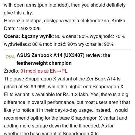
with open arms (pun intended), then you should definitely
give this a try.
Recenzja laptopa, dostępna wersja elektroniczna, Krótka,
Data: 12/03/2025
Ocena:
Łączny wynik
: 80% cena: 80% wydajność: 70%
wyświetlacz: 80% mobilność: 90% wykonanie: 90%
ASUS Zenbook A14 (UX3407) review: the
75%
featherweight champion
Źródło:
91mobiles
EN→PL
The base Snapdragon X variant of the ZenBook A14 is
priced at Rs 99,999, while the higher-end Snapdragon X
Elite variant is available for Rs. 1.3 lakh. Yes, there is a big
difference in overall performance, but most users aren’t that
likely to notice it in their day-to-day usage. Instead, I would
recommend opting for the base Snapdragon X variant and
adding more storage down the line if needed. As for
whether the base variant of Snapdragon X is