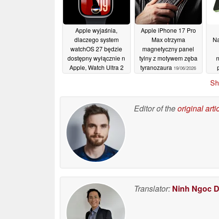
Apple wyjaśnia,
Apple iPhone 17 Pro
dlaczego system
Max otrzyma
Na
watchOS 27 będzie
magnetyczny panel
dostępny wyłącznie n
tylny z motywem zęba
n
Apple, Watch Ultra 2
tyranozaura
19/06/2026
oraz nowszych
Sh
modelach
20/06/2026
Editor of the
original arti
Translator:
Ninh Ngoc 