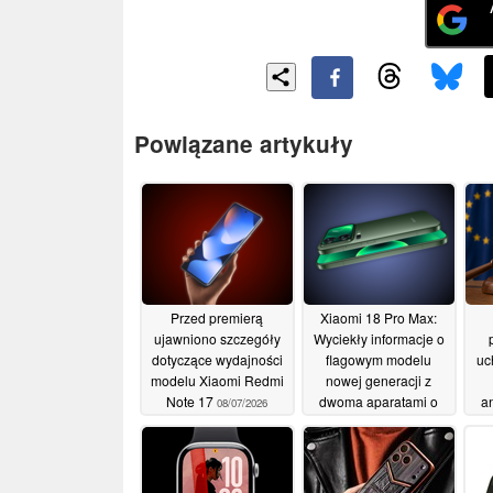
Powiązane artykuły
Przed premierą
Xiaomi 18 Pro Max:
ujawniono szczegóły
Wyciekły informacje o
dotyczące wydajności
flagowym modelu
uc
modelu Xiaomi Redmi
nowej generacji z
Note 17
dwoma aparatami o
a
08/07/2026
rozdzielczości 200 MP
wys
i pojemną baterią
n
07/07/2026