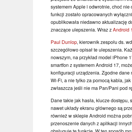
systemem Apple i odwrotnie, choć nie 
funkcji zostało opracowanych wyłączni
opublikowała niedawno aktualizację 
znaczące ulepszenia. Wraz z
Android 
Paul Dunlop
, kierownik zespołu ds. wd
szczegółowo opisał te ulepszenia. Każ
nowszym, na przykład model iPhone 1
smartfon z systemem Android 17, może
konfiguracji urządzenia. Zgodne dan
Wi-Fi, a nie tylko za pomocą kabla, jak
zwłaszcza jeśli nie ma Pan/Pani pod 
Dane takie jak hasła, klucze dostępu, s
nawet układy ekranu głównego są prz
również w sklepie Android można pobra
przenoszenie danych z aplikacji innyc
obsługuje tę funkcję. W ten sposób mo