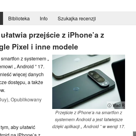
Biblioteka
Info
Szukajka recenzji
ułatwia przejście z iPhone’a z
le Pixel i inne modele
a smartfon z systemem „
emowi „ Android ” 17.
nieść więcej danych
cze dostępu, a także
ów.
Duy),
Opublikowany
ⓘ Vlad R
Przejście z iPhone’a na smartfon z
systemem Android a jest łatwiejsze
dzięki aplikacji „ Android ” w wersji 17.
tym, aby ułatwić
roid na iPhone’a z