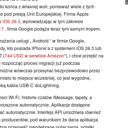
do końca z własnej woli, ponieważ wiele z tych
e pod presją Unii Europejskiej. Firma Apple
do
iOS 26.3
, wprowadzając w tym zakresie
17
, firma Google podąża teraz tym samym tropem.
rażania usługi „ Android ” w firmie Google,
dy, kto posiada iPhone’a z systemem iOS 26.3 lub
7 (
744 USD w serwisie Amazon
), i chce przejść na
 rozpocząć proces migracji już podczas
e można wówczas przesyłać bezprzewodowo przez
 miało to miejsce wcześniej, co jest wygodne,
ręką kabla USB-C doLightning.
ieci Wi-Fi, historie czatów iMessage, tapety, a
enoszone automatycznie. Aplikacje dostępne
ć automatycznie. Interfejs API umożliwia również
h producentów, pod warunkiem że dana aplikacja
żna przenieść nieodebrane połączenia, notatki,