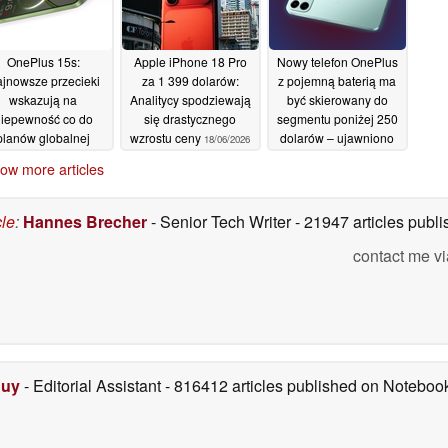
OnePlus 15s:
Apple iPhone 18 Pro
Nowy telefon OnePlus
jnowsze przecieki
za 1 399 dolarów:
z pojemną baterią ma
wskazują na
Analitycy spodziewają
być skierowany do
iepewność co do
się drastycznego
segmentu poniżej 250
planów globalnej
wzrostu ceny
dolarów – ujawniono
18/06/2026
premiery
szczegóły dotyczące
19/06/2026
ow more articles
chipsetu
18/06/2026
cle
:
Hannes Brecher
- Senior Tech Writer
- 21947 articles pub
contact me vi
Duy
- Editorial Assistant
- 816412 articles published on Notebo