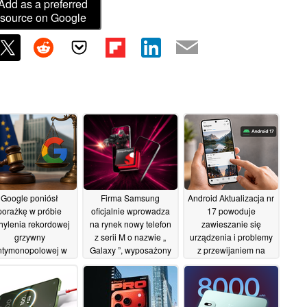
Add as a preferred
source on Google
Google poniósł
Firma Samsung
Android Aktualizacja nr
porażkę w próbie
oficjalnie wprowadza
17 powoduje
hylenia rekordowej
na rynek nowy telefon
zawieszanie się
grzywny
z serii M o nazwie „
urządzenia i problemy
ntymonopolowej w
Galaxy ”, wyposażony
z przewijaniem na
okości 4,1 mld euro
w baterię o pojemności
telefonach z serii Pixel
ałożonej przez UE
6 000 mAh
29/06/2026
22/06/2026
04/07/2026