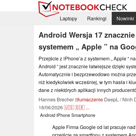
Laptopy
Rankingi
Nowinki
Android Wersja 17 znacznie 
systemem „ Apple ” na Goog
Przejście z iPhone’a z systemem „ Apple ” n
Android ” jest znacznie łatwiejsze dzięki syst
Automatycznie i bezprzewodowo można prze
niż kiedykolwiek wcześniej, w tym hasła i klu
dane z niektórych aplikacji innych producent
Hannes Brecher (
tłumaczenie
DeepL / Ninh 
18/06/2026
🇺🇸
🇩🇪
...
Android
iPhone
Smartphone
Apple Firma Google od lat pracuje nad 
przejście ze smartfonu z systemem And