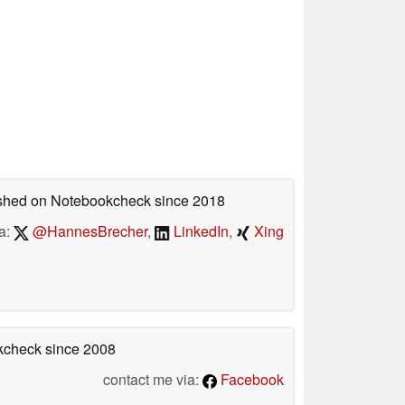
lished on Notebookcheck
since 2018
a:
@HannesBrecher
,
LinkedIn
,
Xing
okcheck
since 2008
contact me via:
Facebook