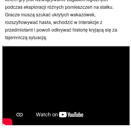
podczas eksploracji różnych pomieszczeń na statku.
Gracze muszą szukać ukrytych wskazówek,
rozszyfrowywać hasła, wchodzić w interakcje z
przedmiotami i powoli odkrywać historię kryjącą się za
tajemniczą sytuacją.