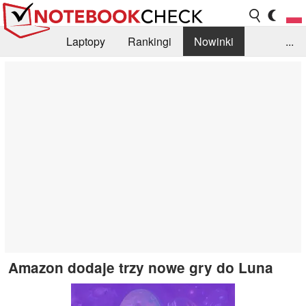
Laptopy
Rankingi
Nowinki
...
Biblioteka
Info
Szukajka recenzji
Amazon dodaje trzy nowe gry do Luna