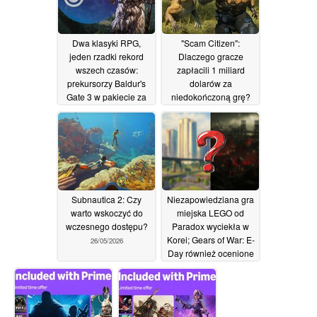
Dwa klasyki RPG,
"Scam Citizen":
jeden rzadki rekord
Dlaczego gracze
wszech czasów:
zapłacili 1 miliard
prekursorzy Baldur's
dolarów za
Gate 3 w pakiecie za
niedokończoną grę?
10 USD zamiast 60
26/05/2026
USD na Steamie
26/05/2026
Subnautica 2: Czy
Niezapowiedziana gra
warto wskoczyć do
miejska LEGO od
wczesnego dostępu?
Paradox wyciekła w
Korei; Gears of War: E-
26/05/2026
Day również ocenione
26/05/2026