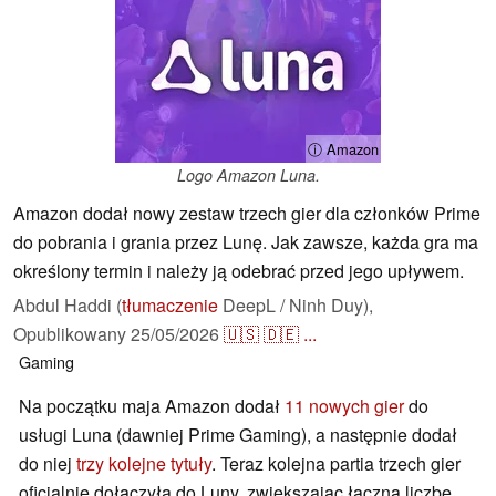
ⓘ Amazon
Logo Amazon Luna.
Amazon dodał nowy zestaw trzech gier dla członków Prime
do pobrania i grania przez Lunę. Jak zawsze, każda gra ma
określony termin i należy ją odebrać przed jego upływem.
Abdul Haddi (
tłumaczenie
DeepL / Ninh Duy),
Opublikowany
25/05/2026
🇺🇸
🇩🇪
...
Gaming
Na początku maja Amazon dodał
11 nowych gier
do
usługi Luna (dawniej Prime Gaming), a następnie dodał
do niej
trzy kolejne tytuły
. Teraz kolejna partia trzech gier
oficjalnie dołączyła do Luny, zwiększając łączną liczbę