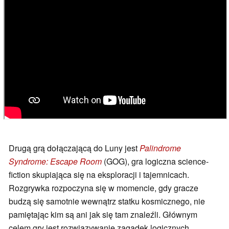
Drugą grą dołączającą do Luny jest
Palindrome
Syndrome: Escape Room
(GOG), gra logiczna science-
fiction skupiająca się na eksploracji i tajemnicach.
Rozgrywka rozpoczyna się w momencie, gdy gracze
budzą się samotnie wewnątrz statku kosmicznego, nie
pamiętając kim są ani jak się tam znaleźli. Głównym
celem gry jest rozwiązywanie zagadek logicznych