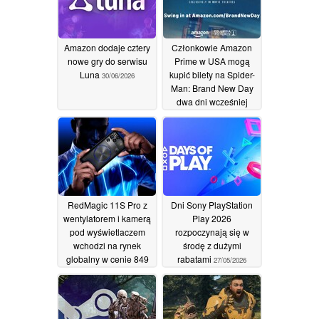
Amazon dodaje cztery
Członkowie Amazon
nowe gry do serwisu
Prime w USA mogą
Luna
kupić bilety na Spider-
30/06/2026
Man: Brand New Day
dwa dni wcześniej
02/06/2026
RedMagic 11S Pro z
Dni Sony PlayStation
wentylatorem i kamerą
Play 2026
pod wyświetlaczem
rozpoczynają się w
wchodzi na rynek
środę z dużymi
globalny w cenie 849
rabatami
27/05/2026
USD
27/05/2026