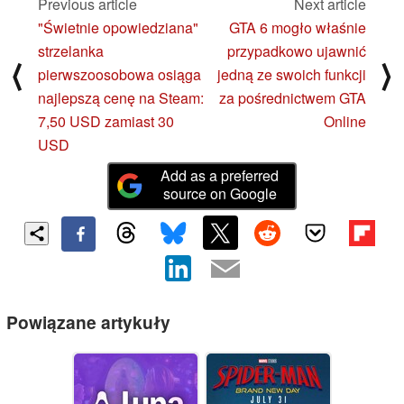
Previous article
Next article
"Świetnie opowiedziana"
GTA 6 mogło właśnie
strzelanka
przypadkowo ujawnić
⟨
⟩
pierwszoosobowa osiąga
jedną ze swoich funkcji
najlepszą cenę na Steam:
za pośrednictwem GTA
7,50 USD zamiast 30
Online
USD
Add as a preferred
source on Google
Powiązane artykuły