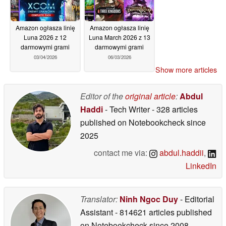
Amazon ogłasza linię
Amazon ogłasza linię
Luna 2026 z 12
Luna March 2026 z 13
darmowymi grami
darmowymi grami
03/04/2026
06/03/2026
Show more articles
Editor of the
original article
:
Abdul
Haddi
- Tech Writer
- 328 articles
published on Notebookcheck
since
2025
contact me via:
abdul.haddii
,
LinkedIn
Translator:
Ninh Ngoc Duy
- Editorial
Assistant
- 814621 articles published
on Notebookcheck
since 2008