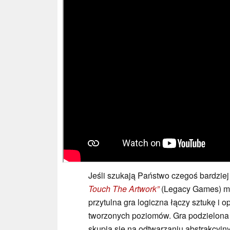
Jeśli szukają Państwo czegoś bardziej
Touch The Artwork”
(Legacy Games) mo
przytulna gra logiczna łączy sztukę i 
tworzonych poziomów. Gra podzielona je
skupia się na odtwarzaniu abstrakcyjn