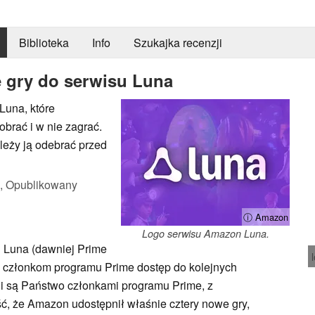
Biblioteka
Info
Szukajka recenzji
 gry do serwisu Luna
Luna, które
brać i w nie zagrać.
leży ją odebrać przed
,
Opublikowany
ⓘ Amazon
Logo serwisu Amazon Luna.
 Luna (dawniej Prime
c członkom programu Prime dostęp do kolejnych
li są Państwo członkami programu Prime, z
, że Amazon udostępnił właśnie cztery nowe gry,