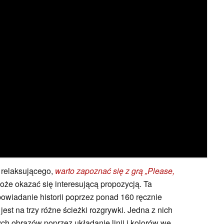
 relaksującego,
warto zapoznać się z grą „Please,
że okazać się interesującą propozycją. Ta
opowiadanie historii poprzez ponad 160 ręcznie
st na trzy różne ścieżki rozgrywki. Jedna z nich
ych obrazów poprzez układanie linii i kolorów we