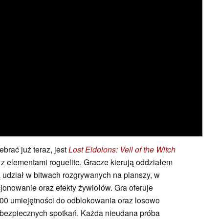
brać już teraz, jest
Lost Eidolons: Veil of the Witch
 elementami roguelite. Gracze kierują oddziałem
rą udział w bitwach rozgrywanych na planszy, w
jonowanie oraz efekty żywiołów. Gra oferuje
 200 umiejętności do odblokowania oraz losowo
ebezpiecznych spotkań. Każda nieudana próba