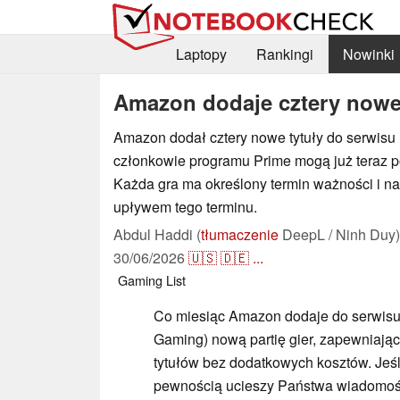
Laptopy
Rankingi
Nowinki
Amazon dodaje cztery nowe
Amazon dodał cztery nowe tytuły do serwisu 
członkowie programu Prime mogą już teraz po
Każda gra ma określony termin ważności i na
upływem tego terminu.
Abdul Haddi (
tłumaczenie
DeepL / Ninh Duy)
30/06/2026
🇺🇸
🇩🇪
...
Gaming
List
Co miesiąc Amazon dodaje do serwisu
Gaming) nową partię gier, zapewniają
tytułów bez dodatkowych kosztów. Jeś
pewnością ucieszy Państwa wiadomość