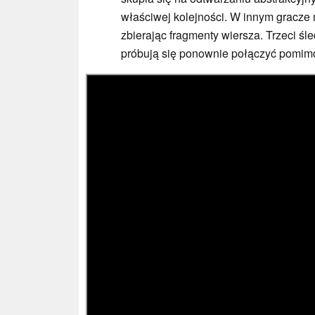
właściwej kolejności. W innym gracze
zbierając fragmenty wiersza. Trzeci śl
próbują się ponownie połączyć pomim