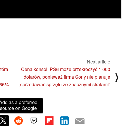
Next article
tóra
Cena konsoli PS6 może przekroczyć 1 000
⟩
dolarów, ponieważ firma Sony nie planuje
 65%
„sprzedawać sprzętu ze znacznymi stratami”
Add as a preferred
source on Google