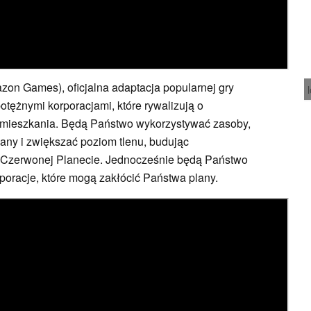
zon Games), oficjalna adaptacja popularnej gry
potężnymi korporacjami, które rywalizują o
amieszkania. Będą Państwo wykorzystywać zasoby,
any i zwiększać poziom tlenu, budując
na Czerwonej Planecie. Jednocześnie będą Państwo
poracje, które mogą zakłócić Państwa plany.