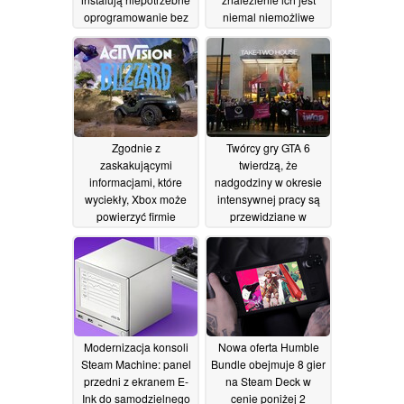
oprogramowanie bez
niemal niemożliwe
ich zgody
17/07/2026
08/07/2026
Zgodnie z
Twórcy gry GTA 6
zaskakującymi
twierdzą, że
informacjami, które
nadgodziny w okresie
wyciekły, Xbox może
intensywnej pracy są
powierzyć firmie
przewidziane w
Activision prowadzenie
umowach zawieranych
studia Halo: Campaign
z firmą Rockstar
Evolved
06/07/2026
06/07/2026
Modernizacja konsoli
Nowa oferta Humble
Steam Machine: panel
Bundle obejmuje 8 gier
przedni z ekranem E-
na Steam Deck w
Ink do samodzielnego
cenie poniżej 2