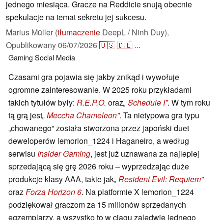
jednego miesiąca. Gracze na Reddicie snują obecnie
spekulacje na temat sekretu jej sukcesu.
Marius Müller (
tłumaczenie
DeepL / Ninh Duy),
Opublikowany
06/07/2026
🇺🇸
🇩🇪
...
Gaming
Social Media
Czasami gra pojawia się jakby znikąd i wywołuje
ogromne zainteresowanie. W 2025 roku przykładami
takich tytułów były:
R.E.P.O.
oraz
„
Schedule I”
. W tym roku
tą grą jest
„
Meccha Chameleon”
. Ta nietypowa gra typu
„chowanego” została stworzona przez japoński duet
deweloperów lemorion_1224 i Haganeiro, a według
serwisu
Insider Gaming
, jest już uznawana za najlepiej
sprzedającą się grę 2026 roku – wyprzedzając duże
produkcje klasy AAA, takie jak
„
Resident Evil: Requiem”
oraz
Forza Horizon 6
. Na platformie X lemorion_1224
podziękował graczom za 15 milionów sprzedanych
egzemplarzy, a wszystko to w ciągu zaledwie jednego