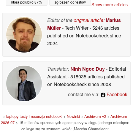
którą polubiło 87%
zgłoszeń do testów
Show more articles
graczy, jest obecnie
beta: Dwóch nowych
dostępna na platformie
Soul Reaperów
Steam z 65% zniżką
Editor of the
original article
:
Marius
05/07/2026
05/07/2026
Müller
- Tech Writer
- 5246 articles
published on Notebookcheck
since
2024
Translator:
Ninh Ngoc Duy
- Editorial
Assistant
- 818035 articles published
on Notebookcheck
since 2008
contact me via:
Facebook
>
laptopy testy i recenzje notebooki
>
Nowinki
>
Archiwum v2
>
Archiwum
2026 07
> 15 milionów sprzedanych egzemplarzy w ciągu jednego miesiąca:
co kryje się za szumem wokół „Meccha Chameleon”