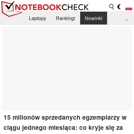
Laptopy
Rankingi
Nowinki
...
Biblioteka
Info
Szukajka recenzji
15 milionów sprzedanych egzemplarzy w
ciągu jednego miesiąca: co kryje się za