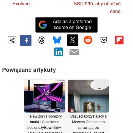
Evolved
SSD 990, aby obniżyć
cenę
Add as a preferred
source on Google
Powiązane artykuły
Telewizory i monitory
Oszuści korzystający z
marki LG rzekomo
Meccha Chameleon
śledzą użytkowników i
sprawiają, że
instalują niepotrzebne
znalezienie ich jest