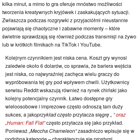
kilka minut, a mimo to gra oferuje mnóstwo możliwości
tworzenia kreatywnych kryjówek i zaskakujących sytuacji.
Zwłaszcza podczas rozgrywki z przyjaciółmi nieustannie
pojawiają się chaotyczne i zabawne momenty – które
świetnie sprawdzają się również podczas transmisji na żywo
lub w krótkich filmikach na TikTok i YouTube.
Kolejnym czynnikiem jest niska cena. Koszt gry wynosi
zaledwie około 6 dolarów, co sprawia, że bariera wejścia
jest niska, co najwyraźniej zachęca wielu graczy do
wypróbowania tej gry pod wpływem chwili. Użytkownicy
serwisu Reddit wskazują również na rynek chiński jako
kolejny potencjalny czynnik. Łatwo dostępne gry
wieloosobowe i imprezowe często odnoszą tam duży
sukces, a jako
przykład często
przytacza się
grę „
” oraz
„Human: Fall Flat”
często przytacza się jako przykład.
Ponieważ
„Meccha Chameleon”
zasadniczo wpisuje się w
podobną kategorię – charakteryzuje się prostymi