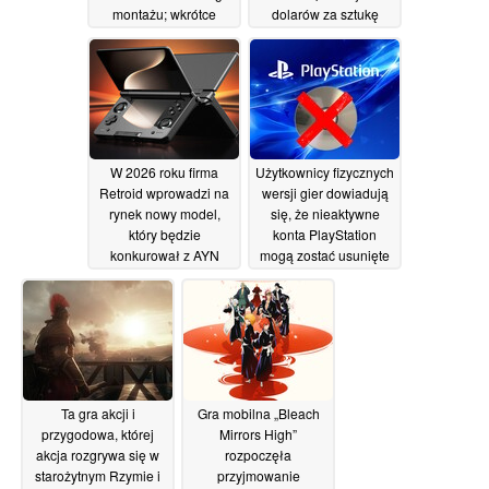
montażu; wkrótce
dolarów za sztukę
dostępna będzie
05/07/2026
wersja gotowa do
użycia
05/07/2026
W 2026 roku firma
Użytkownicy fizycznych
Retroid wprowadzi na
wersji gier dowiadują
rynek nowy model,
się, że nieaktywne
który będzie
konta PlayStation
konkurował z AYN
mogą zostać usunięte
Thor i będzie
po upływie 3 lat
wyposażony w dwa
05/07/2026
wyświetlacze
05/07/2026
Ta gra akcji i
Gra mobilna „Bleach
przygodowa, której
Mirrors High”
akcja rozgrywa się w
rozpoczęła
starożytnym Rzymie i
przyjmowanie