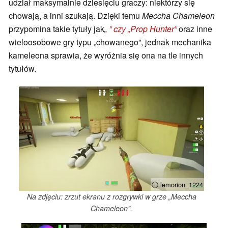
udział maksymalnie dziesięciu graczy: niektórzy się
chowają, a inni szukają. Dzięki temu
Meccha Chameleon
przypomina takie tytuły jak
„
” czy „Prop Hunter”
oraz inne
wieloosobowe gry typu „chowanego”, jednak mechanika
kameleona sprawia, że wyróżnia się ona na tle innych
tytułów.
ⓘ lemorion_1224
Na zdjęciu: zrzut ekranu z rozgrywki w grze „Meccha
Chameleon”.