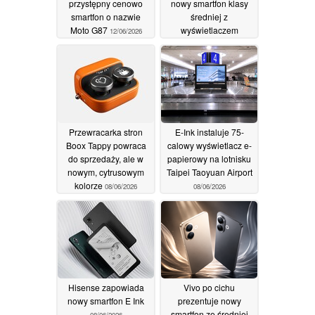
przystępny cenowo
nowy smartfon klasy
smartfon o nazwie
średniej z
Moto G87
wyświetlaczem
12/06/2026
matrycowym i baterią o
pojemności 8 000 mAh
12/06/2026
Przewracarka stron
E-Ink instaluje 75-
Boox Tappy powraca
calowy wyświetlacz e-
do sprzedaży, ale w
papierowy na lotnisku
nowym, cytrusowym
Taipei Taoyuan Airport
kolorze
08/06/2026
08/06/2026
Hisense zapowiada
Vivo po cichu
nowy smartfon E Ink
prezentuje nowy
smartfon ze średniej
08/06/2026