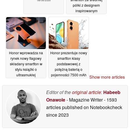
półki z designem
inspirowanym
iPhone'em 17
06/06/2026
Honor wprowadza na
Honor prezentuje nowy
rynek nowy flagowy
smartfon klasy
składany smartfon w
podstawowej z
stylu książki o
potężną baterią o
ultrasmukłej
pojemności 7500 mAh
Show more articles
konstrukcji
04/06/2026
03/06/2026
Editor of the
original article
:
Habeeb
Onawole
- Magazine Writer
- 1593
articles published on Notebookcheck
since 2023