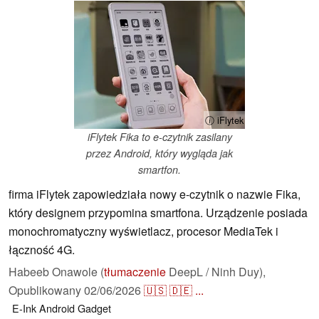
ⓘ iFlytek
iFlytek Fika to e-czytnik zasilany
przez Android, który wygląda jak
smartfon.
firma iFlytek zapowiedziała nowy e-czytnik o nazwie Fika,
który designem przypomina smartfona. Urządzenie posiada
monochromatyczny wyświetlacz, procesor MediaTek i
łączność 4G.
Habeeb Onawole (
tłumaczenie
DeepL / Ninh Duy),
Opublikowany
02/06/2026
🇺🇸
🇩🇪
...
E-Ink
Android
Gadget