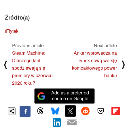
Źródło(a)
iFlytek
Previous article
Next article
Steam Machine:
Anker wprowadza na
Dlaczego fani
rynek nową wersję
⟨
⟩
spodziewają się
kompaktowego power
premiery w czerwcu
banku
2026 roku?
Add as a preferred
source on Google