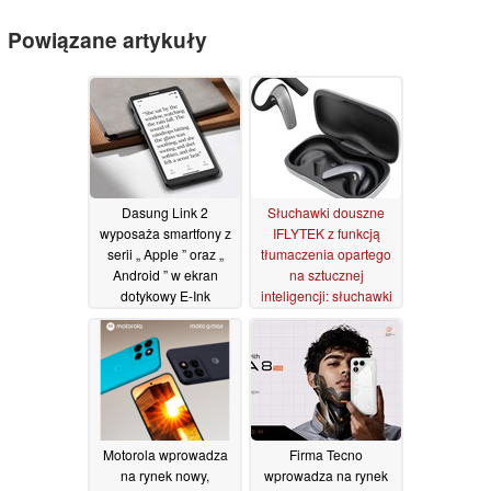
Powiązane artykuły
Dasung Link 2
Słuchawki douszne
wyposaża smartfony z
IFLYTEK z funkcją
serii „ Apple ” oraz „
tłumaczenia opartego
Android ” w ekran
na sztucznej
dotykowy E-Ink
inteligencji: słuchawki
z tłumaczeniem w
26/06/2026
czasie rzeczywistym
21/06/2026
Motorola wprowadza
Firma Tecno
na rynek nowy,
wprowadza na rynek