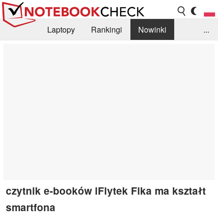
Laptopy
Rankingi
Nowinki
...
Biblioteka
Info
Szukajka recenzji
czytnik e-booków iFlytek Fika ma kształt
smartfona