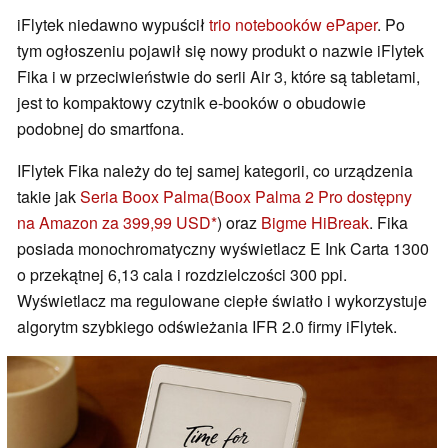
iFlytek niedawno wypuścił
trio notebooków ePaper
. Po
tym ogłoszeniu pojawił się nowy produkt o nazwie iFlytek
Fika i w przeciwieństwie do serii Air 3, które są tabletami,
jest to kompaktowy czytnik e-booków o obudowie
podobnej do smartfona.
IFlytek Fika należy do tej samej kategorii, co urządzenia
takie jak
Seria Boox Palma
(Boox Palma 2 Pro dostępny
na Amazon za 399,99 USD
) oraz
Bigme HiBreak
. Fika
posiada monochromatyczny wyświetlacz E Ink Carta 1300
o przekątnej 6,13 cala i rozdzielczości 300 ppi.
Wyświetlacz ma regulowane ciepłe światło i wykorzystuje
algorytm szybkiego odświeżania IFR 2.0 firmy iFlytek.