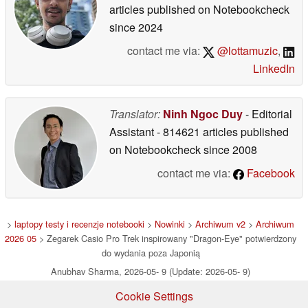
articles published on Notebookcheck
since 2024
contact me via:
@lottamuzic
,
LinkedIn
Translator:
Ninh Ngoc Duy
- Editorial
Assistant
- 814621 articles published
on Notebookcheck
since 2008
contact me via:
Facebook
>
laptopy testy i recenzje notebooki
>
Nowinki
>
Archiwum v2
>
Archiwum
2026 05
> Zegarek Casio Pro Trek inspirowany "Dragon-Eye" potwierdzony
do wydania poza Japonią
Anubhav Sharma, 2026-05- 9 (Update: 2026-05- 9)
Cookie Settings