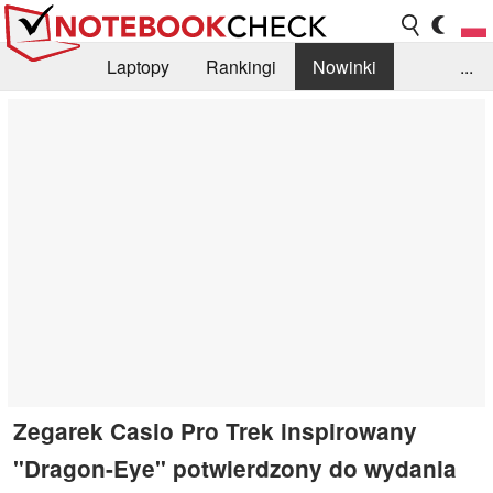
Laptopy
Rankingi
Nowinki
...
Biblioteka
Info
Szukajka recenzji
Zegarek Casio Pro Trek inspirowany
"Dragon-Eye" potwierdzony do wydania