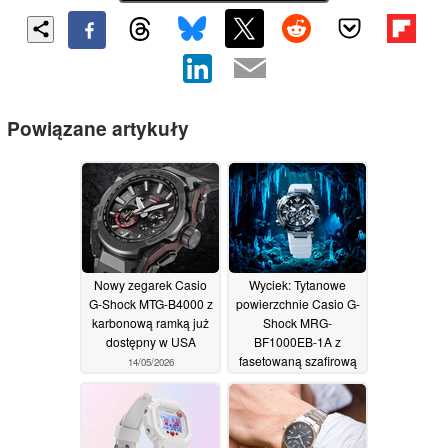
Powiązane artykuły
Nowy zegarek Casio
Wyciek: Tytanowe
G-Shock MTG-B4000 z
powierzchnie Casio G-
karbonową ramką już
Shock MRG-
dostępny w USA
BF1000EB-1A z
fasetowaną szafirową
14/05/2026
ramką i ceną 7700
USD
13/05/2026