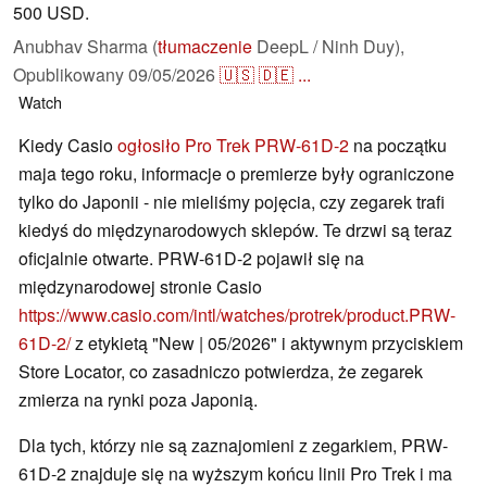
500 USD.
Anubhav Sharma (
tłumaczenie
DeepL / Ninh Duy),
Opublikowany
09/05/2026
🇺🇸
🇩🇪
...
Watch
Kiedy Casio
ogłosiło Pro Trek PRW-61D-2
na początku
maja tego roku, informacje o premierze były ograniczone
tylko do Japonii - nie mieliśmy pojęcia, czy zegarek trafi
kiedyś do międzynarodowych sklepów. Te drzwi są teraz
oficjalnie otwarte. PRW-61D-2 pojawił się na
międzynarodowej stronie Casio
https://www.casio.com/intl/watches/protrek/product.PRW-
61D-2/
z etykietą "New | 05/2026" i aktywnym przyciskiem
Store Locator, co zasadniczo potwierdza, że zegarek
zmierza na rynki poza Japonią.
Dla tych, którzy nie są zaznajomieni z zegarkiem, PRW-
61D-2 znajduje się na wyższym końcu linii Pro Trek i ma