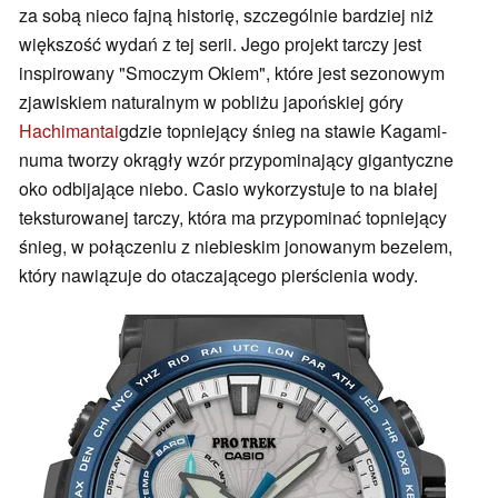
za sobą nieco fajną historię, szczególnie bardziej niż
większość wydań z tej serii. Jego projekt tarczy jest
inspirowany "Smoczym Okiem", które jest sezonowym
zjawiskiem naturalnym w pobliżu japońskiej góry
Hachimantai
gdzie topniejący śnieg na stawie Kagami-
numa tworzy okrągły wzór przypominający gigantyczne
oko odbijające niebo. Casio wykorzystuje to na białej
teksturowanej tarczy, która ma przypominać topniejący
śnieg, w połączeniu z niebieskim jonowanym bezelem,
który nawiązuje do otaczającego pierścienia wody.