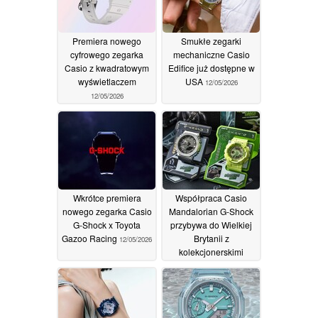
Premiera nowego
Smukłe zegarki
cyfrowego zegarka
mechaniczne Casio
Casio z kwadratowym
Edifice już dostępne w
wyświetlaczem
USA
12/05/2026
12/05/2026
Wkrótce premiera
Współpraca Casio
nowego zegarka Casio
Mandalorian G-Shock
G-Shock x Toyota
przybywa do Wielkiej
Gazoo Racing
Brytanii z
12/05/2026
kolekcjonerskimi
stojakami na
wyświetlacze
12/05/2026