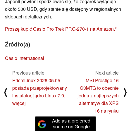
Japonii powinni spodziewać się, że zegarek wyląduje
około 500 USD, gdy stanie się dostępny w regionalnych
sklepach detalicznych.
Proszę kupić Casio Pro Trek PRG-270-1 na Amazon.
Źródło(a)
Casio International
Previous article
Next article
PrismLinux 2026.05.05
MSI Prestige 16
posiada przeprojektowany
C3MTG to obecnie
⟨
⟩
instalator, jądro Linux 7.0,
jedna z najlepszych
więcej
alternatyw dla XPS
16 na rynku
Add as a preferred
source on Google