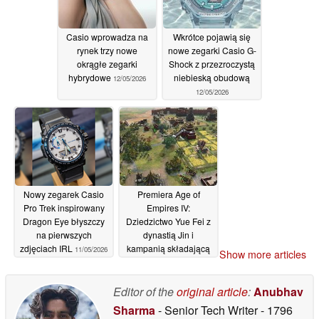
Casio wprowadza na
Wkrótce pojawią się
rynek trzy nowe
nowe zegarki Casio G-
okrągłe zegarki
Shock z przezroczystą
hybrydowe
niebieską obudową
12/05/2026
12/05/2026
Nowy zegarek Casio
Premiera Age of
Pro Trek inspirowany
Empires IV:
Dragon Eye błyszczy
Dziedzictwo Yue Fei z
na pierwszych
dynastią Jin i
zdjęciach IRL
kampanią składającą
11/05/2026
Show more articles
się z 8 misji
09/05/2026
Editor of the
original article
:
Anubhav
Sharma
- Senior Tech Writer
- 1796