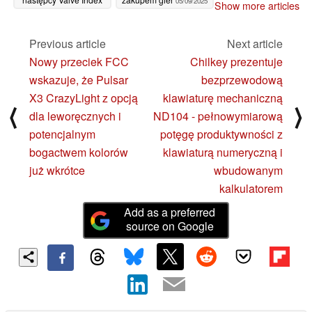
05/09/2025
Show more articles
05/09/2025
Previous article
Next article
Nowy przeciek FCC
Chilkey prezentuje
wskazuje, że Pulsar
bezprzewodową
X3 CrazyLight z opcją
klawiaturę mechaniczną
⟨
⟩
dla leworęcznych i
ND104 - pełnowymiarową
potencjalnym
potęgę produktywności z
bogactwem kolorów
klawiaturą numeryczną i
już wkrótce
wbudowanym
kalkulatorem
Add as a preferred
source on Google