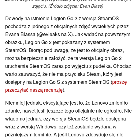
zdjęciu. (Źródło zdjęcia: Evan Blass)
Dowody na istnienie Legion Go 2 z wersją SteamOS
pochodzą z jednego z oficjalnych zdjęć wyciekłych przez
Evana Blassa (@evleaks na X). Jak widać na powyższym
obrazku, Legion Go 2 jest pokazany z systemem
SteamOS. Biorąc pod uwagę, że jest to oficjalny obraz,
można bezpiecznie założyć, że ta wersja Legion Go 2
uruchamia SteamOS zaraz po wyjęciu z pudełka. Chociaż
warto zauważyć, że nie ma przycisku Steam, który jest
dostępny na Legion Go S z systemem SteamOS (
proszę
przeczytać naszą recenzję
).
Niemniej jednak, ekscytujące jest to, że Lenovo zmieniło
zdanie, nawet jeśli jeszcze tego oficjalnie nie ogłosiło. Nie
wiadomo jednak, czy wersja SteamOS będzie dostępna
wraz z wersją Windows, czy też zostanie wydana w
późniejszym terminie. A jeśli Lenovo zdecyduje się nie