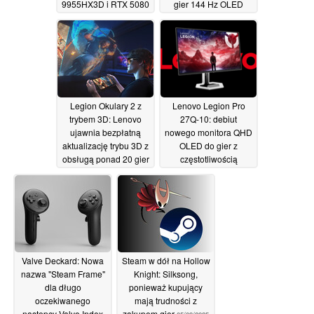
9955HX3D i RTX 5080
gier 144 Hz OLED
VRR
05/09/2025
05/09/2025
Legion Okulary 2 z
Lenovo Legion Pro
trybem 3D: Lenovo
27Q-10: debiut
ujawnia bezpłatną
nowego monitora QHD
aktualizację trybu 3D z
OLED do gier z
obsługą ponad 20 gier
częstotliwością
odświeżania 280 Hz
05/09/2025
05/09/2025
Valve Deckard: Nowa
Steam w dół na Hollow
nazwa "Steam Frame"
Knight: Silksong,
dla długo
ponieważ kupujący
oczekiwanego
mają trudności z
następcy Valve Index
zakupem gier