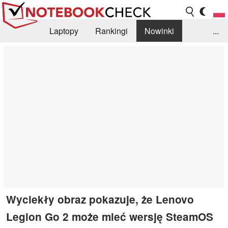
Laptopy
Rankingi
Nowinki
...
Biblioteka
Info
Szukajka recenzji
Wyciekły obraz pokazuje, że Lenovo
Legion Go 2 może mieć wersję SteamOS