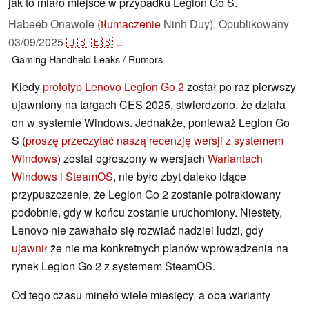
jak to miało miejsce w przypadku Legion Go S.
Habeeb Onawole (
tłumaczenie
Ninh Duy),
Opublikowany
03/09/2025
🇺🇸
🇪🇸
...
Gaming
Handheld
Leaks / Rumors
Kiedy
prototyp Lenovo Legion Go 2
został po raz pierwszy
ujawniony na targach CES 2025, stwierdzono, że działa
on w systemie Windows. Jednakże, ponieważ Legion Go
S (
proszę przeczytać naszą recenzję wersji z systemem
Windows
) został ogłoszony w wersjach
Wariantach
Windows i SteamOS
, nie było zbyt daleko idące
przypuszczenie, że Legion Go 2 zostanie potraktowany
podobnie, gdy w końcu zostanie uruchomiony. Niestety,
Lenovo nie zawahało się rozwiać nadziei ludzi, gdy
ujawnił
że nie ma konkretnych planów wprowadzenia na
rynek Legion Go 2 z systemem SteamOS.
Od tego czasu minęło wiele miesięcy, a oba warianty