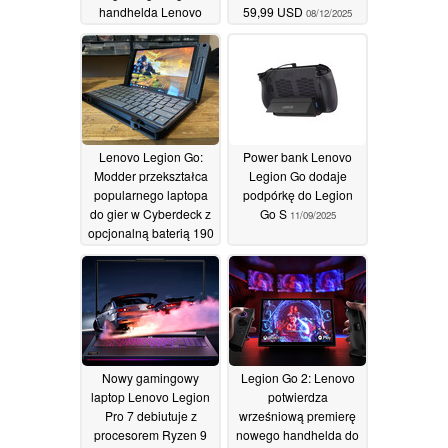
handhelda Lenovo
59,99 USD
08/12/2025
Legion Go 2 z
planowanymi tańszymi
modelami
19/12/2025
Lenovo Legion Go:
Power bank Lenovo
Modder przekształca
Legion Go dodaje
popularnego laptopa
podpórkę do Legion
do gier w Cyberdeck z
Go S
11/09/2025
opcjonalną baterią 190
Wh
12/09/2025
Nowy gamingowy
Legion Go 2: Lenovo
laptop Lenovo Legion
potwierdza
Pro 7 debiutuje z
wrześniową premierę
procesorem Ryzen 9
nowego handhelda do