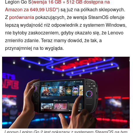
Legion Go S
(wersja 16 GB + 512 GB dostępna na
Amazon za 649,99 USD
) są już na półkach sklepowych.
Z
porównania
pokazujących, że wersja SteamOS oferuje
lepszą wydajność niż odpowiednik z systemem Windows,
nie byłoby zaskoczeniem, gdyby okazało się, że Lenovo
zmieniło zdanie. Teraz mamy dowód, że tak, a
przynajmniej na to wygląda.
Lenovo Legion Go 2 jest pokazany z systemem SteamOS na tym