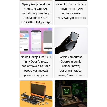
Specyfikacja telefonu
OpenAI uruchamia trzy
ChatGPT-OpenAI,
nowe modele API
wyciek daty premiery:
audio w czasie
2nm MediaTek SoC,
rzeczywistym
09/05/2026
LPDDR6 RAM, pamięć
UFS 5.0, więcej
20/05/2026
Nowa funkcja ChatGPT
Wyciek smartfona
firmy OpenAI może
OpenAI ujawnia
zaalarmować zaufaną
chipset nowej
osobę kontaktową
generacji i więcej
podczas kryzysów
szczegółów
05/05/2026
zdrowia psychicznego
09/05/2026