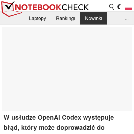
Laptopy
Rankingi
Nowinki
...
Biblioteka
Info
Szukajka recenzji
W usłudze OpenAI Codex występuje
błąd, który może doprowadzić do