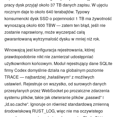
pracy dysk przyjął około 37 TB danych zapisu. W ujęciu
rocznym daje to około 640 terabajtów. Typowy
konsumencki dysk SSD o pojemności 1 TB ma żywotność
wynoszącą około 600 TBW — zatem ten błąd, jeśli nie
zostanie naprawiony, może wyczerpać całą
gwarantowaną wytrzymałość dysku w mniej niż rok.
Winowajcą jest konfiguracja rejestrowania, której
prawdopodobnie nikt nie zamierzał udostępniać
użytkownikom końcowym. Moduł rejestrujący dane SQLite
firmy Codex domyślnie działa na globalnym poziomie
TRACE — najbardziej „hałaśliwym” z możliwych
ustawień. Rejestruje on wszystko, od surowych danych
przesyłanych przez WebSocket po prozaiczne zdarzenia
systemu plików, takie jak otwieranie plików „passwd” i
„ld.so.cache”. Ignoruje on również standardową zmienną
środowiskową RUST_LOG, więc nie ma oczywistego