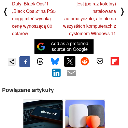
Duty: Black Ops” i
jest (po raz kolejny)
⟨
⟩
„Black Ops 2” na PS5
instalowana
mogą mieć wysoką
automatycznie, ale nie na
cenę wynoszącą 80
wszystkich komputerach z
dolarów
systemem Windows 11
Add as a preferred
source on Google
Powiązane artykuły