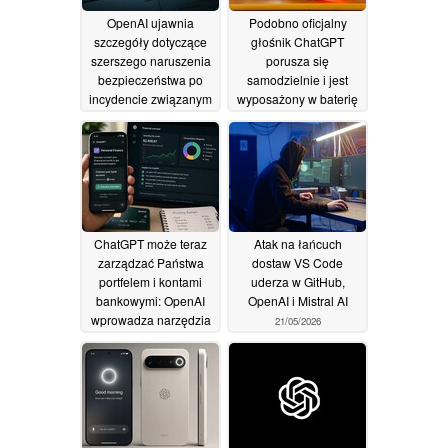
OpenAI ujawnia
Podobno oficjalny
szczegóły dotyczące
głośnik ChatGPT
szerszego naruszenia
porusza się
bezpieczeństwa po
samodzielnie i jest
incydencie związanym
wyposażony w baterię
z serwisem Hugging
oraz aparat
16/07/2026
Face
29/07/2026
ChatGPT może teraz
Atak na łańcuch
zarządzać Państwa
dostaw VS Code
portfelem i kontami
uderza w GitHub,
bankowymi: OpenAI
OpenAI i Mistral AI
wprowadza narzędzia
21/05/2026
do finansów osobistych
30/05/2026