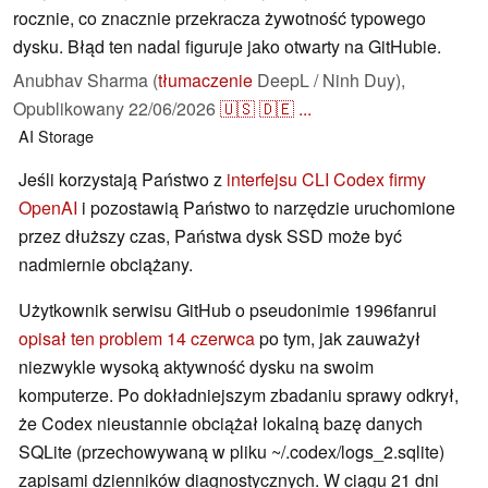
rocznie, co znacznie przekracza żywotność typowego
dysku. Błąd ten nadal figuruje jako otwarty na GitHubie.
Anubhav Sharma (
tłumaczenie
DeepL / Ninh Duy),
Opublikowany
22/06/2026
🇺🇸
🇩🇪
...
AI
Storage
Jeśli korzystają Państwo z
interfejsu CLI Codex firmy
OpenAI
i pozostawią Państwo to narzędzie uruchomione
przez dłuższy czas, Państwa dysk SSD może być
nadmiernie obciążany.
Użytkownik serwisu GitHub o pseudonimie 1996fanrui
opisał ten problem 14 czerwca
po tym, jak zauważył
niezwykle wysoką aktywność dysku na swoim
komputerze. Po dokładniejszym zbadaniu sprawy odkrył,
że Codex nieustannie obciążał lokalną bazę danych
SQLite (przechowywaną w pliku ~/.codex/logs_2.sqlite)
zapisami dzienników diagnostycznych. W ciągu 21 dni