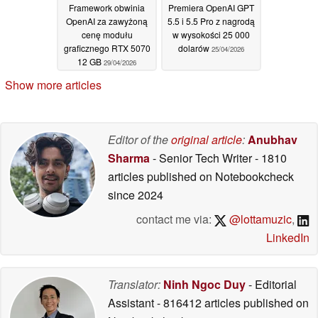
Framework obwinia
Premiera OpenAI GPT
OpenAI za zawyżoną
5.5 i 5.5 Pro z nagrodą
cenę modułu
w wysokości 25 000
graficznego RTX 5070
dolarów
25/04/2026
12 GB
29/04/2026
Show more articles
Editor of the
original article
:
Anubhav
Sharma
- Senior Tech Writer
- 1810
articles published on Notebookcheck
since 2024
contact me via:
@lottamuzic
,
LinkedIn
Translator:
Ninh Ngoc Duy
- Editorial
Assistant
- 816412 articles published on