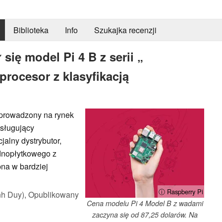
Biblioteka
Info
Szukajka recenzji
się model Pi 4 B z serii „
rocesor z klasyfikacją
wprowadzony na rynek
bsługujący
jalny dystrybutor,
ednopłytkowego z
pna w bardziej
ⓘ Raspberry Pi
nh Duy),
Opublikowany
Cena modelu Pi 4 Model B z wadami
zaczyna się od 87,25 dolarów. Na