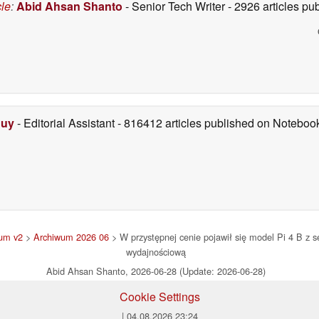
cle
:
Abid Ahsan Shanto
- Senior Tech Writer
- 2926 articles p
Duy
- Editorial Assistant
- 816412 articles published on Notebo
um v2
>
Archiwum 2026 06
> W przystępnej cenie pojawił się model Pi 4 B z se
wydajnościową
Abid Ahsan Shanto, 2026-06-28 (Update: 2026-06-28)
Cookie Settings
| 04.08.2026 23:24