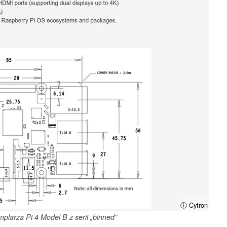
ⓘ Cytron
plarza Pi 4 Model B z serii „binned”