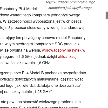
zdjęciu: zdjęcie promocyjne tego
komputera jednopłytkowego.
Raspberry Pi 4 Model
ardowy wariant tego komputera jednopłytkowego,
na. W szczególności wyposażona jest w chipset z
lniej niż procesor stosowany w wersji standardowej.
 oferujący ten przystępny cenowo model Raspberry
1 w tym niedrogim komputerze SBC pracuje z
y, że oryginalna wersja,
wprowadzony na rynek w
ny zegarem 1,5 GHz, jednak dzięki
aktualizacji
otliwości taktowania 1,8 GHz.
 egzemplarze Pi 4 Model B pochodzą bezpośrednio
ecyfikacji dotyczących maksymalnej częstotliwości
t tego, jak twierdzi, działają one „bez zarzutu”
nej na maksymalnie „1,25 GHz”.
a nie powinno stanowić większego problemu dla
zemplarze Pi 4 Model B z tej partii będą nieco