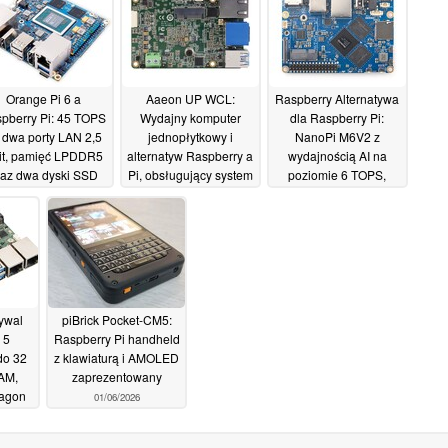
Orange Pi 6 a
Aaeon UP WCL:
Raspberry Alternatywa
pberry Pi: 45 TOPS
Wydajny komputer
dla Raspberry Pi:
, dwa porty LAN 2,5
jednopłytkowy i
NanoPi M6V2 z
it, pamięć LPDDR5
alternatyw Raspberry a
wydajnością AI na
raz dwa dyski SSD
Pi, obsługujący system
poziomie 6 TOPS,
PCIe 4
Windows
złączem HDMI 2.1 i
18/06/2026
17/06/2026
gniazdem M.2
14/06/2026
ywal
piBrick Pocket-CM5:
 5
Raspberry Pi handheld
do 32
z klawiaturą i AMOLED
AM,
zaprezentowany
ragon
01/06/2026