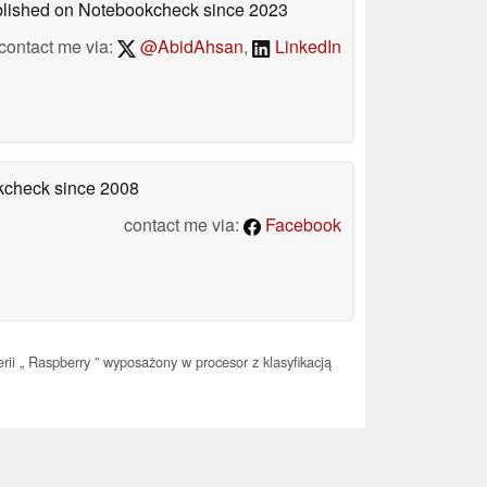
ublished on Notebookcheck
since 2023
contact me via:
@AbidAhsan
,
LinkedIn
okcheck
since 2008
contact me via:
Facebook
rii „ Raspberry ” wyposażony w procesor z klasyfikacją