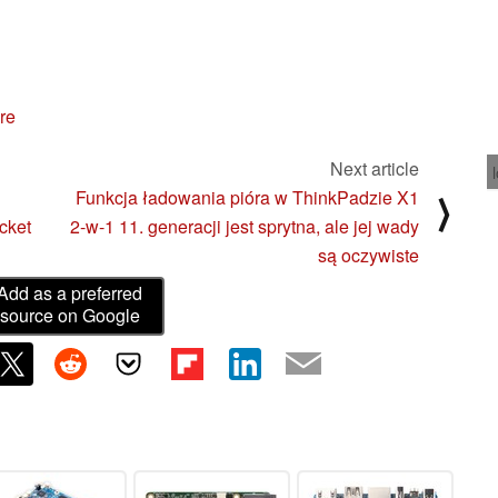
re
Next article
Funkcja ładowania pióra w ThinkPadzie X1
⟩
cket
2-w-1 11. generacji jest sprytna, ale jej wady
są oczywiste
Add as a preferred
source on Google