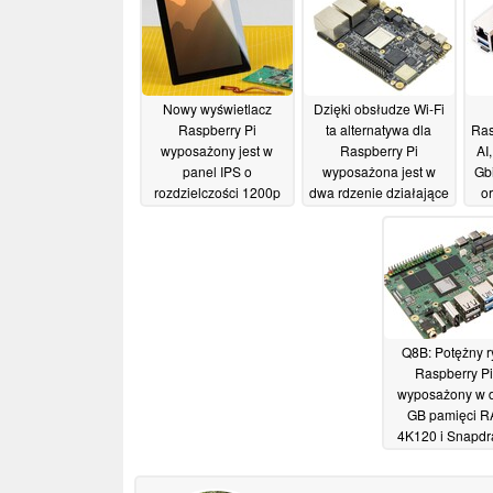
Nowy wyświetlacz
Dzięki obsłudze Wi-Fi
Raspberry Pi
ta alternatywa dla
Ras
wyposażony jest w
Raspberry Pi
AI
panel IPS o
wyposażona jest w
Gb
rozdzielczości 1200p
dwa rdzenie działające
o
oraz obsługuje 10-
w czasie rzeczywistym
punktowy multitouch
oraz dwa porty Gigabit
LAN
22/07/2026
05/07/2026
Q8B: Potężny r
Raspberry Pi
wyposażony w 
GB pamięci R
4K120 i Snapd
04/06/2026