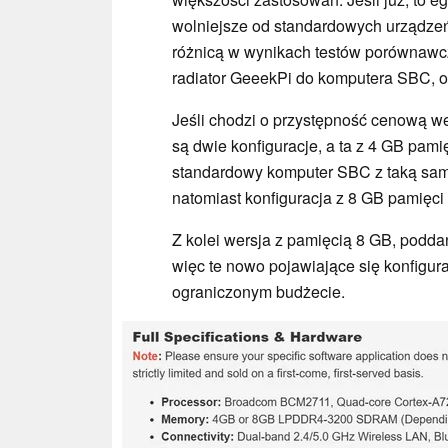
wolniejsze od standardowych urządze
różnicą w wynikach testów porównawc
radiator GeeekPi do komputera SBC, 
Jeśli chodzi o przystępność cenową w
są dwie konfiguracje, a ta z 4 GB pa
standardowy komputer SBC z taką sam
natomiast konfiguracja z 8 GB pamięci
Z kolei wersja z pamięcią 8 GB, poddan
więc te nowo pojawiające się konfigu
ograniczonym budżecie.