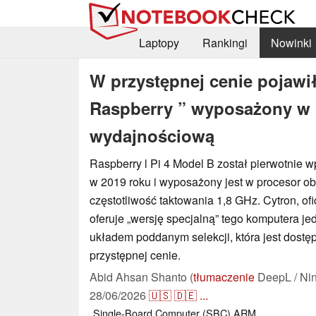
Laptopy
Rankingi
Nowinki
W przystępnej cenie pojawił 
Raspberry ” wyposażony w p
wydajnościową
Raspberry l Pi 4 Model B został pierwotnie 
w 2019 roku i wyposażony jest w procesor o
częstotliwość taktowania 1,8 GHz. Cytron, ofic
oferuje „wersję specjalną” tego komputera j
układem poddanym selekcji, która jest dostę
przystępnej cenie.
Abid Ahsan Shanto (
tłumaczenie
DeepL / Ni
28/06/2026
🇺🇸
🇩🇪
...
Single-Board Computer (SBC)
ARM