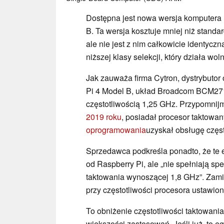
Dostępna jest nowa wersja komputera 
B. Ta wersja kosztuje mniej niż stand
ale nie jest z nim całkowicie identycz
niższej klasy selekcji, który działa wo
Jak zauważa firma Cytron, dystrybutor
Pi 4 Model B, układ Broadcom BCM271
częstotliwością 1,25 GHz. Przypomnijm
2019 roku
, posiadał procesor taktowa
oprogramowania
uzyskał obsługę częst
Sprzedawca podkreśla ponadto, że te
od Raspberry Pi, ale „nie spełniają sp
taktowania wynoszącej 1,8 GHz”. Zamias
przy częstotliwości procesora ustawio
To obniżenie częstotliwości taktowani
większości zastosowań. Jeśli już, to eg