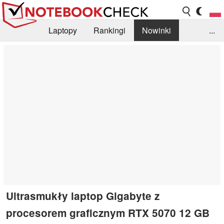
Laptopy
Rankingi
Nowinki
...
Biblioteka
Info
Szukajka recenzji
Ultrasmukły laptop Gigabyte z
procesorem graficznym RTX 5070 12 GB