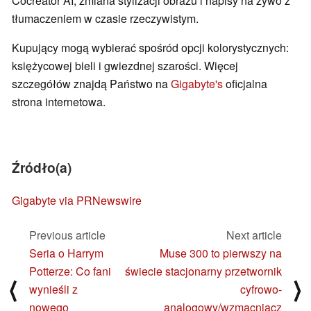
Cocreator AI, zmiana stylizacji obrazu i napisy na żywo z
tłumaczeniem w czasie rzeczywistym.
Kupujący mogą wybierać spośród opcji kolorystycznych:
księżycowej bieli i gwiezdnej szarości. Więcej
szczegółów znajdą Państwo na
Gigabyte's
oficjalna
strona internetowa.
Źródło(a)
Gigabyte via PRNewswire
Previous article
Next article
Seria o Harrym
Muse 300 to pierwszy na
Potterze: Co fani
świecie stacjonarny przetwornik
⟨
⟩
wynieśli z
cyfrowo-
nowego
analogowy/wzmacniacz