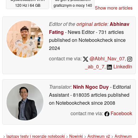
120 Hz i 64 GB
graficznym o mocy 140
Show more articles
pamięci RAM
W i wyświetlaczem
25/05/2026
OLED o jasności 1100
nitów
Editor of the
original article
:
Abhinav
23/05/2026
Fating
- News Editor
- 731 articles
published on Notebookcheck
since
2024
contact me via:
@Abhi_Nav_07
,
_ab_0_7
,
LinkedIn
Translator:
Ninh Ngoc Duy
- Editorial
Assistant
- 818035 articles published
on Notebookcheck
since 2008
contact me via:
Facebook
>
laptopy testy i recenzje notebooki
>
Nowinki
>
Archiwum v2
>
Archiwum