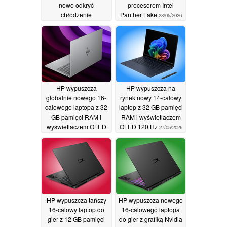
nowo odkryć
procesorem Intel
chłodzenie
Panther Lake
28/05/2026
komputerów PC
04/06/2026
HP wypuszcza
HP wypuszcza na
globalnie nowego 16-
rynek nowy 14-calowy
calowego laptopa z 32
laptop z 32 GB pamięci
GB pamięci RAM i
RAM i wyświetlaczem
wyświetlaczem OLED
OLED 120 Hz
27/05/2026
o rozdzielczości 1100
nitów
27/05/2026
HP wypuszcza tańszy
HP wypuszcza nowego
16-calowy laptop do
16-calowego laptopa
gier z 12 GB pamięci
do gier z grafiką Nvidia