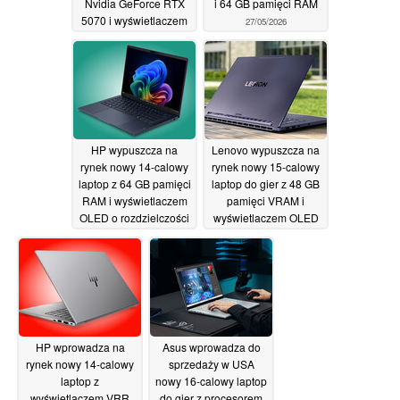
Nvidia GeForce RTX
i 64 GB pamięci RAM
5070 i wyświetlaczem
27/05/2026
OLED 165 Hz
27/05/2026
HP wypuszcza na
Lenovo wypuszcza na
rynek nowy 14-calowy
rynek nowy 15-calowy
laptop z 64 GB pamięci
laptop do gier z 48 GB
RAM i wyświetlaczem
pamięci VRAM i
OLED o rozdzielczości
wyświetlaczem OLED
700 nitów
o rozdzielczości 1100
26/05/2026
nitów
26/05/2026
HP wprowadza na
Asus wprowadza do
rynek nowy 14-calowy
sprzedaży w USA
laptop z
nowy 16-calowy laptop
wyświetlaczem VRR
do gier z procesorem