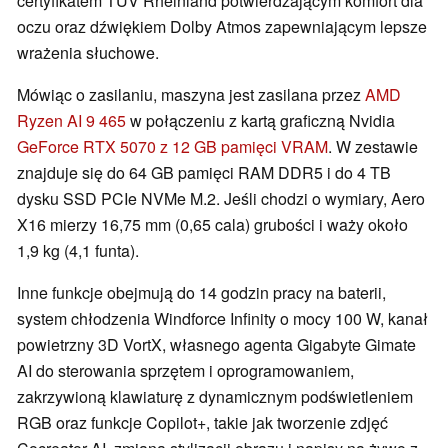
certyfikatem TUV Rheinland potwierdzającym komfort dla
oczu oraz dźwiękiem Dolby Atmos zapewniającym lepsze
wrażenia słuchowe.
Mówiąc o zasilaniu, maszyna jest zasilana przez
AMD
Ryzen AI 9 465
w połączeniu z kartą graficzną Nvidia
GeForce RTX 5070 z 12 GB pamięci VRAM
. W zestawie
znajduje się do 64 GB pamięci RAM DDR5 i do 4 TB
dysku SSD PCIe NVMe M.2. Jeśli chodzi o wymiary, Aero
X16 mierzy 16,75 mm (0,65 cala) grubości i waży około
1,9 kg (4,1 funta).
Inne funkcje obejmują do 14 godzin pracy na baterii,
system chłodzenia Windforce Infinity o mocy 100 W, kanał
powietrzny 3D VortX, własnego agenta Gigabyte Gimate
AI do sterowania sprzętem i oprogramowaniem,
zakrzywioną klawiaturę z dynamicznym podświetleniem
RGB oraz funkcje Copilot+, takie jak tworzenie zdjęć