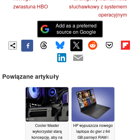
zwiastuna HBO
słuchawkowy z systemem
operacyjnym
Add as a preferred
source on Google
Powiązane artykuły
Cooler Master
HP wypuszcza nowego
wykorzystał starą
laptopa do gier z 64
koncepcję, aby na
GB pamięci RAM i