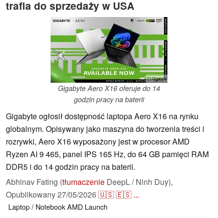
trafia do sprzedaży w USA
ⓘ Gigabyte
Gigabyte Aero X16 oferuje do 14
godzin pracy na baterii
Gigabyte ogłosił dostępność laptopa Aero X16 na rynku
globalnym. Opisywany jako maszyna do tworzenia treści i
rozrywki, Aero X16 wyposażony jest w procesor AMD
Ryzen AI 9 465, panel IPS 165 Hz, do 64 GB pamięci RAM
DDR5 i do 14 godzin pracy na baterii.
Abhinav Fating (
tłumaczenie
DeepL / Ninh Duy),
Opublikowany
27/05/2026
🇺🇸
🇪🇸
...
Laptop / Notebook
AMD
Launch