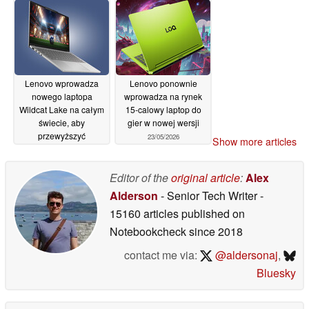
Lenovo wprowadza
Lenovo ponownie
nowego laptopa
wprowadza na rynek
Wildcat Lake na całym
15-calowy laptop do
świecie, aby
gier w nowej wersji
przewyższyć
23/05/2026
Show more articles
MacBooka Neo
23/05/2026
Editor of the
original article
:
Alex
Alderson
- Senior Tech Writer
-
15160 articles published on
Notebookcheck
since 2018
contact me via:
@aldersonaj
,
Bluesky