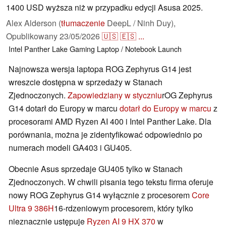
1400 USD wyższa niż w przypadku edycji Asusa 2025.
Alex Alderson (
tłumaczenie
DeepL / Ninh Duy),
Opublikowany
23/05/2026
🇺🇸
🇪🇸
...
Intel
Panther Lake
Gaming
Laptop / Notebook
Launch
Najnowsza wersja laptopa ROG Zephyrus G14 jest
wreszcie dostępna w sprzedaży w Stanach
Zjednoczonych.
Zapowiedziany w styczniu
rOG Zephyrus
G14 dotarł do Europy w marcu
dotarł do Europy w marcu
z
procesorami AMD Ryzen AI 400 i Intel Panther Lake. Dla
porównania, można je zidentyfikować odpowiednio po
numerach modeli GA403 i GU405.
Obecnie Asus sprzedaje GU405 tylko w Stanach
Zjednoczonych. W chwili pisania tego tekstu firma oferuje
nowy ROG Zephyrus G14 wyłącznie z procesorem
Core
Ultra 9 386H
16-rdzeniowym procesorem, który tylko
nieznacznie ustępuje
Ryzen AI 9 HX 370
w