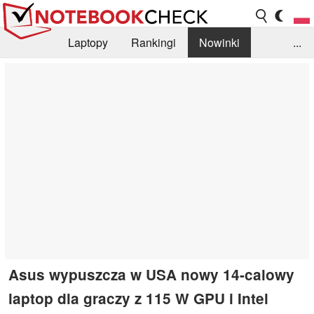
Laptopy
Rankingi
Nowinki
...
Biblioteka
Info
Szukajka recenzji
Asus wypuszcza w USA nowy 14-calowy
laptop dla graczy z 115 W GPU i Intel