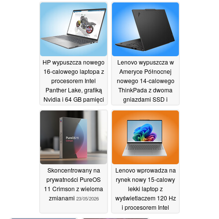
pamięci RAM
27/05/2026
25/05/2026
HP wypuszcza nowego
Lenovo wypuszcza w
16-calowego laptopa z
Ameryce Północnej
procesorem Intel
nowego 14-calowego
Panther Lake, grafiką
ThinkPada z dwoma
Nvidia i 64 GB pamięci
gniazdami SSD i
RAM
możliwością
25/05/2026
rozbudowy pamięci
RAM
23/05/2026
Skoncentrowany na
Lenovo wprowadza na
prywatności PureOS
rynek nowy 15-calowy
11 Crimson z wieloma
lekki laptop z
zmianami
wyświetlaczem 120 Hz
23/05/2026
i procesorem Intel
Wildcat Lake
23/05/2026