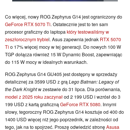
Co więcej, nowy ROG Zephyrus G14 jest ograniczony do
GeForce RTX 5070 Ti
. Ostatecznie jest to ten sam
procesor graficzny do laptopa
który testowaliśmy w
zeszłorocznym trybie
l. Asus zapewnia jednak
RTX 5070
Ti
o 17% więcej mocy w tej generacji. Do nowych 100 W
TGP dołącza również 15 W Dynamic Boost, zapewniając
do 115 W mocy w idealnych warunkach.
ROG Zephyrus G14 GU405 jest dostępny w sprzedaży
detalicznej za 3599 USD z grą
Lego Batman: Legacy of
the Dark Knight
w zestawie do 31 lipca. Dla porównania,
model z 2025 roku zaczynał
od 2 199 USD i wzrósł do 3
199 USD z kartą graficzną
GeForce RTX 5080
. Innymi
słowy, tegoroczny ROG Zephyrus G14 kosztuje od 400 do
1400 USD więcej niż jego poprzednik, w zależności od
tego, jak na to spojrzeć. Proszę odwiedzić stronę
Asusa