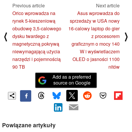
Previous article
Next article
Orico wprowadza na
Asus wprowadza do
rynek 5-kieszeniową
sprzedaży w USA nowy
obudowę 3,5-calowego
16-calowy laptop do gier
⟨
⟩
dysku twardego z
z procesorem
magnetyczną pokrywą
graficznym o mocy 140
niewymagającą użycia
W i wyświetlaczem
narzędzi i pojemnością
OLED o jasności 1100
90 TB
nitów
Add as a preferred
source on Google
Powiązane artykuły