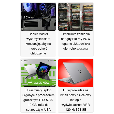
Cooler Master
OmniDrive zamienia
wykorzystał starą
napędy Blu-ray PC w
koncepcję, aby na
legalne składowiska
nowo odkryć
gier retro
29/05/2026
chłodzenie
komputerów PC
04/06/2026
Ultrasmukły laptop
HP wprowadza na
Gigabyte z procesorem
rynek nowy 14-calowy
graficznym RTX 5070
laptop z
12 GB trafia do
wyświetlaczem VRR
sprzedaży w USA
120 Hz i 64 GB