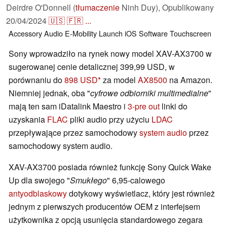
Deirdre O'Donnell (
tłumaczenie
Ninh Duy),
Opublikowany
20/04/2024
🇺🇸
🇫🇷
...
Accessory
Audio
E-Mobility
Launch
iOS
Software
Touchscreen
Sony wprowadziło na rynek nowy model XAV-AX3700 w
sugerowanej cenie detalicznej 399,99 USD, w
porównaniu do
898 USD
za model
AX8500
na Amazon.
Niemniej jednak, oba "
cyfrowe odbiorniki multimedialne
"
mają ten sam iDatalink Maestro i
3-pre out
linki do
uzyskania
FLAC
pliki audio przy użyciu
LDAC
przepływające przez samochodowy
system audio
przez
samochodowy system audio.
XAV-AX3700 posiada również funkcję Sony Quick Wake
Up dla swojego "
Smukłego
" 6,95-calowego
antyodblaskowy
dotykowy wyświetlacz, który jest również
jednym z pierwszych producentów OEM z interfejsem
użytkownika z opcją usunięcia standardowego zegara