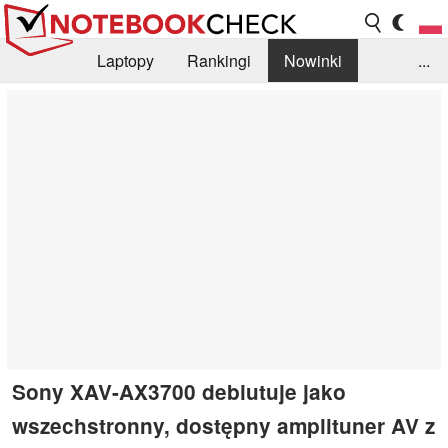
Laptopy
Rankingi
Nowinki
...
Biblioteka
Info
Szukajka recenzji
Sony XAV-AX3700 debiutuje jako
wszechstronny, dostępny amplituner AV z