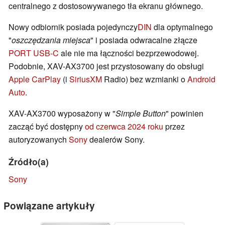
centralnego z dostosowywanego tła ekranu głównego.
Nowy odbiornik posiada pojedynczy
DIN
dla optymalnego
"
oszczędzania miejsca
" i posiada odwracalne złącze
PORT USB-C
ale nie ma łączności bezprzewodowej.
Podobnie, XAV-AX3700 jest przystosowany do obsługi
Apple CarPlay
(i
SiriusXM
Radio) bez wzmianki o
Android
Auto
.
XAV-AX3700 wyposażony w "
Simple Button
" powinien
zacząć być dostępny
od czerwca 2024 roku
przez
autoryzowanych
Sony
dealerów Sony.
Źródło(a)
Sony
Powiązane artykuły