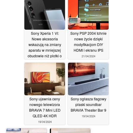
03/05/2024
Sony Xperia 1 VI:
Sony PSP 2004 tchnie
Nowe akcesoria
nowe życie dzięki
wskazują na zmiany
modyfikacjom DIY
aparatu w mniejszej
HDMI i ekranu IPS
obudowie niż plotki o
21/04/2024
Xperii 10 VI
27/04/2024
Sony ujawnia ceny
Sony ogłasza flagowy
nowego telewizora
płaski soundbar
BRAVIA 7 Mini LED
BRAVIA Theater Bar 9
QLED 4K HDR
19/04/2024
19/04/2024