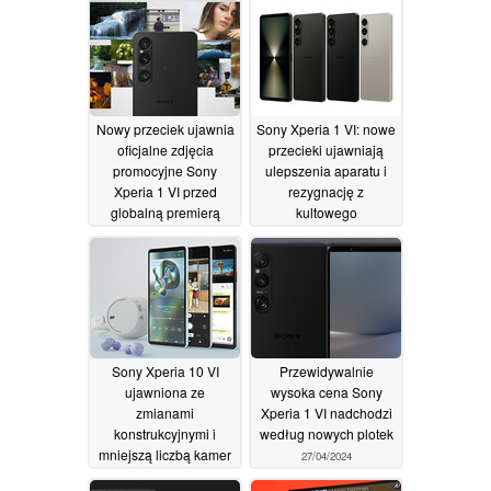
Nowy przeciek ujawnia
Sony Xperia 1 VI: nowe
oficjalne zdjęcia
przecieki ujawniają
promocyjne Sony
ulepszenia aparatu i
Xperia 1 VI przed
rezygnację z
globalną premierą
kultowego
wyświetlacza 21: 9 dla
07/05/2024
mniejszego następcy
Xperii 1 V
03/05/2024
Sony Xperia 10 VI
Przewidywalnie
ujawniona ze
wysoka cena Sony
zmianami
Xperia 1 VI nadchodzi
konstrukcyjnymi i
według nowych plotek
mniejszą liczbą kamer
27/04/2024
niż Xperia 10 V