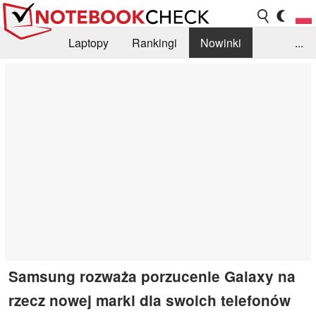
Laptopy
Rankingi
Nowinki
...
Biblioteka
Info
Szukajka recenzji
Samsung rozważa porzucenie Galaxy na
rzecz nowej marki dla swoich telefonów