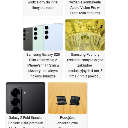
wydzielony do innej
wydania konkurenta
firmy
Apple Vision Pro w
04/11/2024
2025 roku
02/11/2024
Samsung Galaxy S25
Samsung Foundry
Slim zmierzy się z
rzekomo zamyka część
iPhone'em 17 Slim w
zakładów
eksperymentalnym
produkcyjnych 4 nm, 5
nowym składzie
nm i 7 nm z powodu
słabego popytu
01/11/2024
01/11/2024
Galaxy Z Fold Special
Podejście
Edition: Ultra-premium
obliczeniowe