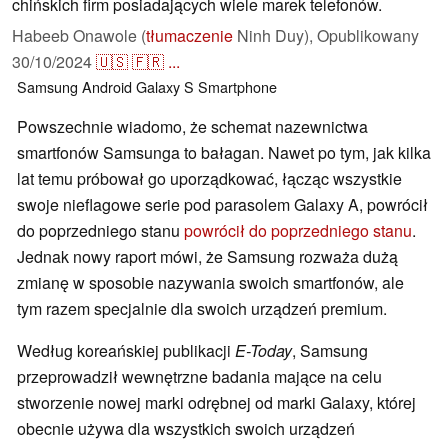
chińskich firm posiadających wiele marek telefonów.
Habeeb Onawole (
tłumaczenie
Ninh Duy),
Opublikowany
30/10/2024
🇺🇸
🇫🇷
...
Samsung
Android
Galaxy S
Smartphone
Powszechnie wiadomo, że schemat nazewnictwa
smartfonów Samsunga to bałagan. Nawet po tym, jak kilka
lat temu próbował go uporządkować, łącząc wszystkie
swoje nieflagowe serie pod parasolem Galaxy A, powrócił
do poprzedniego stanu
powrócił do poprzedniego stanu
.
Jednak nowy raport mówi, że Samsung rozważa dużą
zmianę w sposobie nazywania swoich smartfonów, ale
tym razem specjalnie dla swoich urządzeń premium.
Według koreańskiej publikacji
E-Today
, Samsung
przeprowadził wewnętrzne badania mające na celu
stworzenie nowej marki odrębnej od marki Galaxy, której
obecnie używa dla wszystkich swoich urządzeń