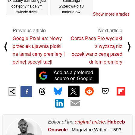
składany Samsung jest
Samsunga
dostępny na całym
wyzerowało 18
świecie dzięki
materiałów
Show more articles
importowi
chalkogenidowych dla
30/10/2024
pamięci SOM nowej
generacji
Previous article
Next article
29/10/2024
Google Pixel 9a: Nowy
Coros Pace Pro wyciekł
⟨
⟩
przeciek ujawnia plotki
z wyższą niż
na temat ceny premiery i
oczekiwano ceną przed
pełnej specyfikacji
dniem premiery
Add as a preferred
source on Google
Editor of the
original article
:
Habeeb
Onawole
- Magazine Writer
- 1593