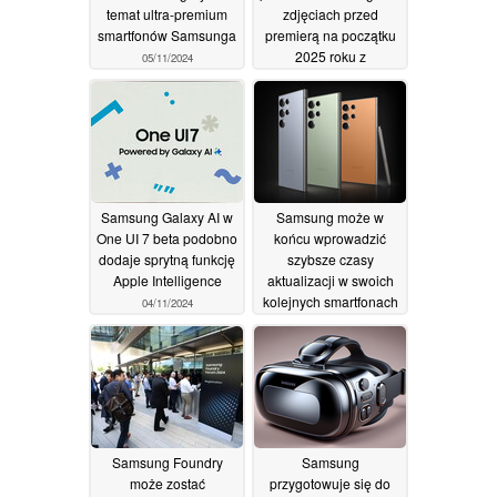
temat ultra-premium
zdjęciach przed
smartfonów Samsunga
premierą na początku
2025 roku z
05/11/2024
pokazanymi
poprawkami projektu
05/11/2024
Samsung Galaxy AI w
Samsung może w
One UI 7 beta podobno
końcu wprowadzić
dodaje sprytną funkcję
szybsze czasy
Apple Intelligence
aktualizacji w swoich
kolejnych smartfonach
04/11/2024
premium
04/11/2024
Samsung Foundry
Samsung
może zostać
przygotowuje się do