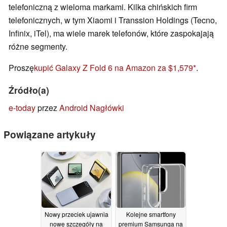
telefoniczną z wieloma markami. Kilka chińskich firm
telefonicznych, w tym Xiaomi i Transsion Holdings (Tecno,
Infinix, iTel), ma wiele marek telefonów, które zaspokajają
różne segmenty.
Proszę
kupić Galaxy Z Fold 6 na Amazon za $1,579
.
Źródło(a)
e-today
przez
Android Nagłówki
Powiązane artykuły
Nowy przeciek ujawnia
Kolejne smartfony
nowe szczegóły na
premium Samsunga na