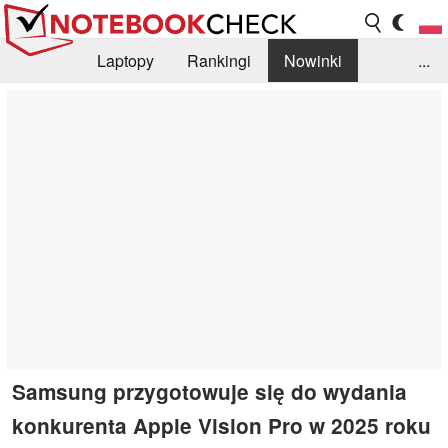
Laptopy
Rankingi
Nowinki
...
Biblioteka
Info
Szukajka recenzji
Samsung przygotowuje się do wydania
konkurenta Apple Vision Pro w 2025 roku