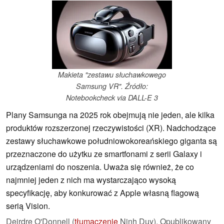
Makieta "zestawu słuchawkowego
Samsung VR". Źródło:
Notebookcheck via DALL-E 3
Plany Samsunga na 2025 rok obejmują nie jeden, ale kilka
produktów rozszerzonej rzeczywistości (XR). Nadchodzące
zestawy słuchawkowe południowokoreańskiego giganta są
przeznaczone do użytku ze smartfonami z serii Galaxy i
urządzeniami do noszenia. Uważa się również, że co
najmniej jeden z nich ma wystarczająco wysoką
specyfikację, aby konkurować z Apple własną flagową
serią Vision.
Deirdre O'Donnell (
tłumaczenie
Ninh Duy),
Opublikowany