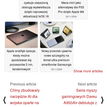
zyskuje ulepszoną
Maca mini jako
obsługę wyświetlacza
alternatywę dla PS5
dzięki najnowszej
Pro dzięki Apple M4
aktualizacji tvOS 18
05/11/2024
06/11/2024
Apple analityk opisuje,
Nowy przeciek ujawnia
kiedy można
nowe szczegóły na
spodziewać się
temat ultra-premium
procesorów 2 nm,
smartfonów Samsunga
tandemowych
05/11/2024
Show more articles
wyświetlaczy OLED i
zmian konstrukcyjnych
w MacBooku Pro 14 i
Previous article
Next article
MacBooku Pro 16
Chiny zbudowały
Seria myszy
05/11/2024
narzędzie AI dla
gamingowych Dareu
⟨
⟩
wojska oparte na
A950Air debiutuje z