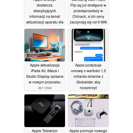
dostarcza
Flip są już dostępne w
ekscytujących
przedsprzedaży w
informacji na temat
Chinach, a ich ceny
aktualizacji aparatu dla
zaczynają się od 9 999
przyszłych iPhone'ów
jenów (~1393
Pro i Pro Max
USD/1300 EUR)
08/11/2024
06/11/2024
Apple aktualizacje
Apple podpisuje
iPada Air, iMaca i
umowę o wartości 1,5
Studio Display opisane
miliarda dolarów z
w nowym przecieku
Globalstar, aby
rozszerzyć
06/11/2024
komunikację
satelitarną poza usługi
ratunkowe
06/11/2024
Apple Telewizor
Apple promuje nowego