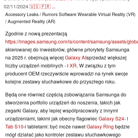
02/11/2024
🇺🇸
🇫🇷
...
Accessory
Leaks / Rumors
Software
Wearable
Virtual Reality (VR)
/ Augmented Reality (AR)
Zgodnie z nową prezentacją
https://images.samsung.com/is/content/samsung/assets/glo
skierowanej do inwestorów, główne priorytety Samsunga
na 2025 r. obejmują więcej
Galaxy AI
sprzedaż większej
liczby urządzeń mobilnych - i
XR
. W związku z tym
producent OEM rzeczywiście wprowadzi na rynek swoje
kolejne zestawy słuchawkowe do przyszłego roku.
Będą one również częścią zobowiązania Samsunga do
stworzenia portfolio urządzeń do noszenia, takich jak
zegarki Galaxy, aby lepiej współpracowały z innymi
urządzeniami, takimi jak obecny flagowiec
Galaxy S24
- i
Tab S10
-i tabletami: być może nawet
Galaxy Ring
będzie
mógł działać jako kontroler zestawu słuchawkowego