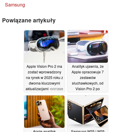
Samsung
Powiązane artykuły
Apple Vision Pro 2 ma
Analityk ujawnia, że
zostać wprowadzony
Apple opracowuje 7
na rynek w 2025 roku z
zestawów
dwoma kluczowymi
słuchawkowych, od
aktualizacjami
Vision Pro 2 po
10/07/2025
alternatywę dla Google
Glass
01/07/2025
Apple analityk
Samsung W25 i W25