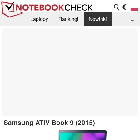
Laptopy
Rankingi
Nowinki
...
Biblioteka
Info
Szukajka recenzji
Samsung ATIV Book 9 (2015)