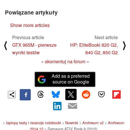
Powiązane artykuły
Show more articles
Previous article
Next article
⟨
⟩
GTX 965M - pierwsze
HP: EliteBooki 820 G2,
wyniki testów
840 G2, 850 G2
» skomentuj na forum «
Add as a preferred
source on Google
>
laptopy testy i recenzje notebooki
>
Nowinki
>
Archiwum v2
>
Archiwum
2014 12
> Samsung ATIV Book 9 (2015)