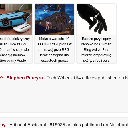
mochód elektryczny
łódka o wartości 40
Bardzo przystępny
errari Luce za 640
000 USD zakupiona w
cenowo boAt Smart
0 dolarów staje się
darmowej grze RPG -
Ring Active Plus
sensacją memów:
teraz dostępna dla
mierzy temperaturę
Niewydany Apple
wszystkich graczy
skóry, stres i puls
Samochód czy
25/11/2025
20/06/2025
magiczna mysz?
cle
:
Stephen Pereyra
- Tech Writer
- 164 articles published on
27/05/2026
Duy
- Editorial Assistant
- 818035 articles published on Notebo