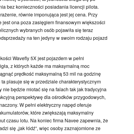
ia bez konieczności posiadania licencji pilota.
ażenie, równie imponująca jest jej cena. Przy
że jest ona poza zasięgiem finansowym większości
ielicznych wybranych osób pojawiła się teraz
dsprzedaży na ten jedyny w swoim rodzaju pojazd
okości Wavefly 5X jest pojazdem w pełni
igła, z których każde ma maksymalną moc
iągnąć prędkość maksymalną 53 mil na godzinę
 ta plasuje się w przedziale charakterystycznym
y nie będzie miotać się na falach tak jak tradycyjna
trakcyjną perspektywę dla ośrodków przygodowych,
znaczony. W pełni elektryczny napęd oferuje
akumulatorów, które zwiększają maksymalny
nut czasu lotu. Na koniec firma Navee zapewnia, że
wadzi się „jak łódź”, więc osoby zaznajomione ze