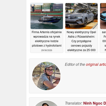
Firma Artemis oficjalnie
Nowy elektryczny Opel
sa
wprowadza na rynek
Astra z Rüsselsheim:
F
elektryczne łodzie
Czy przystępne
00
pilotowe z hydrofoilami
cenowo pojazdy
elektryczne za 25 000
29/06/2026
euro z chińską
technologią spowodują
zwrot?
Editor of the
original arti
09/06/2026
Translator:
Ninh Ngoc 