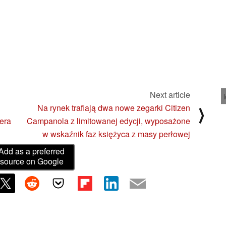
Next article
Na rynek trafiają dwa nowe zegarki Citizen
⟩
iera
Campanola z limitowanej edycji, wyposażone
w wskaźnik faz księżyca z masy perłowej
Add as a preferred
source on Google