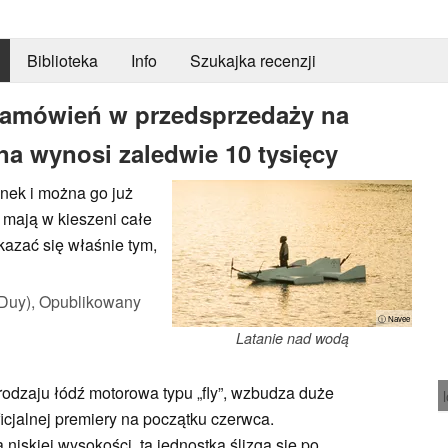
Biblioteka
Info
Szukajka recenzji
zamówień w przedsprzedaży na
ena wynosi zaledwie 10 tysięcy
ynek i można go już
 mają w kieszeni całe
kazać się właśnie tym,
Duy),
Opublikowany
ⓘ Navee
Latanie nad wodą
odzaju łódź motorowa typu „fly”, wzbudza duże
cjalnej premiery na początku czerwca.
 niskiej wysokości, ta jednostka ślizga się po