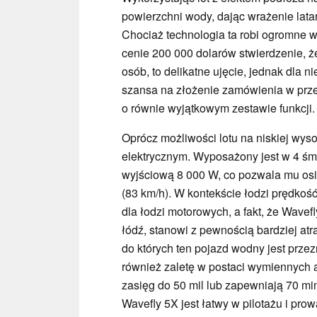
powierzchni wody, dając wrażenie latan
Chociaż technologia ta robi ogromne wr
cenie 200 000 dolarów stwierdzenie, 
osób, to delikatne ujęcie, jednak dla n
szansa na złożenie zamówienia w prze
o równie wyjątkowym zestawie funkcji.
Oprócz możliwości lotu na niskiej wys
elektrycznym. Wyposażony jest w 4 śm
wyjściową 8 000 W, co pozwala mu os
(83 km/h). W kontekście łodzi prędkość
dla łodzi motorowych, a fakt, że Wavefl
łódź, stanowi z pewnością bardziej a
do których ten pojazd wodny jest prze
również zaletę w postaci wymiennych 
zasięg do 50 mil lub zapewniają 70 mi
Wavefly 5X jest łatwy w pilotażu i pro