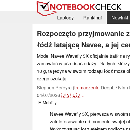
Laptopy
Rankingi
Nowinki
Rozpoczęto przyjmowanie 
łódź latającą Navee, a jej c
Model Navee Wavefly 5X oficjalnie trafił na r
zamawiać w przedsprzedaży. Dla tych, którzy
10 g, ta jedyna w swoim rodzaju łódź może o
czego szukają.
Stephen Pereyra (
tłumaczenie
DeepL / Ninh 
04/07/2026
🇺🇸
🇪🇸
...
E-Mobility
Navee Wavefly 5X, pierwsza w swoim r
zainteresowanie od momentu swojej ofi
Wykorzystując lot z efektem podłoża na