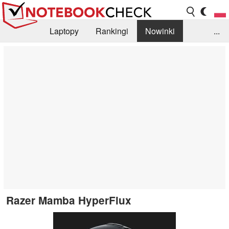
Laptopy
Rankingi
Nowinki
...
Biblioteka
Info
Szukajka recenzji
Razer Mamba HyperFlux