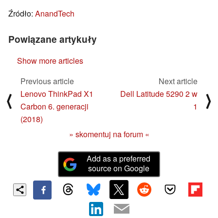
Źródło:
AnandTech
Powiązane artykuły
Show more articles
Previous article
Next article
Lenovo ThinkPad X1
Dell Latitude 5290 2 w
⟨
⟩
Carbon 6. generacji
1
(2018)
» skomentuj na forum «
Add as a preferred
source on Google