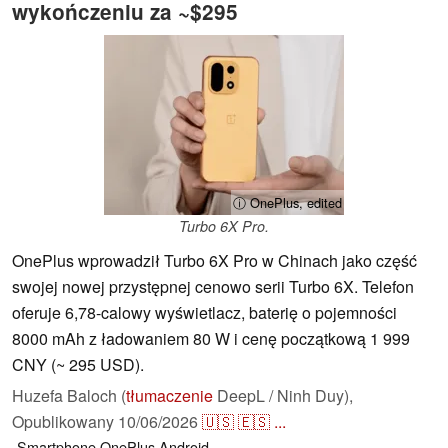
wykończeniu za ~$295
ⓘ OnePlus, edited
Turbo 6X Pro.
OnePlus wprowadził Turbo 6X Pro w Chinach jako część
swojej nowej przystępnej cenowo serii Turbo 6X. Telefon
oferuje 6,78-calowy wyświetlacz, baterię o pojemności
8000 mAh z ładowaniem 80 W i cenę początkową 1 999
CNY (~ 295 USD).
Huzefa Baloch (
tłumaczenie
DeepL / Ninh Duy),
Opublikowany
10/06/2026
🇺🇸
🇪🇸
...
Smartphone
OnePlus
Android