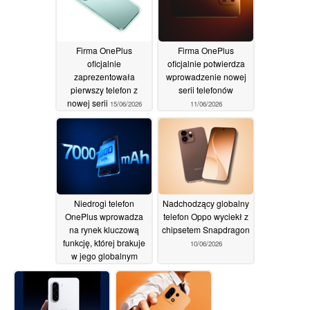
Firma OnePlus
Firma OnePlus
oficjalnie
oficjalnie potwierdza
zaprezentowała
wprowadzenie nowej
pierwszy telefon z
serii telefonów
nowej serii
15/06/2026
11/06/2026
Niedrogi telefon
Nadchodzący globalny
OnePlus wprowadza
telefon Oppo wyciekł z
na rynek kluczową
chipsetem Snapdragon
funkcję, której brakuje
10/06/2026
w jego globalnym
bliźniaku
10/06/2026