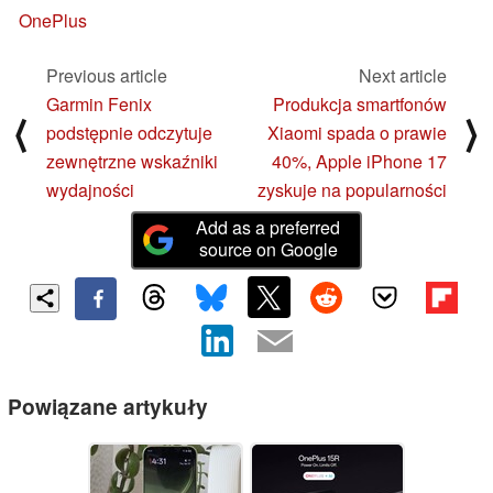
OnePlus
Previous article
Next article
Garmin Fenix
Produkcja smartfonów
⟨
⟩
podstępnie odczytuje
Xiaomi spada o prawie
zewnętrzne wskaźniki
40%, Apple iPhone 17
wydajności
zyskuje na popularności
Add as a preferred
source on Google
Powiązane artykuły