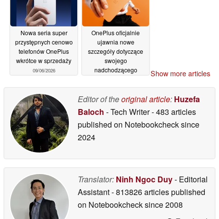
Nowa seria super
OnePlus oficjalnie
przystępnych cenowo
ujawnia nowe
telefonów OnePlus
szczegóły dotyczące
wkrótce w sprzedaży
swojego
nadchodzącego
09/06/2026
Show more articles
niedrogiego telefonu
08/06/2026
Editor of the
original article
:
Huzefa
Baloch
- Tech Writer
- 483 articles
published on Notebookcheck
since
2024
Translator:
Ninh Ngoc Duy
- Editorial
Assistant
- 813826 articles published
on Notebookcheck
since 2008