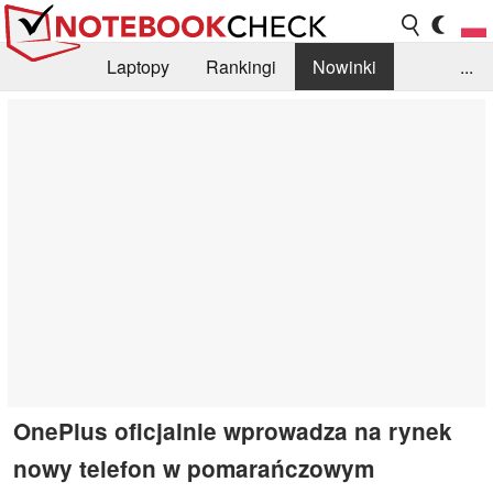
Laptopy
Rankingi
Nowinki
...
Biblioteka
Info
Szukajka recenzji
OnePlus oficjalnie wprowadza na rynek
nowy telefon w pomarańczowym