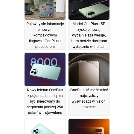
Pojawiły się informacje
Model OnePlus 15R
o nowym
zyskuje nową,
kompaktowym
wydajniejszą wersję,
flagowcu OnePlus z
która będzie dostępna
procesorem
wyłącznie w Indiach
Snapdragon 8 Elite
18/06/2026
Gen 6 i ekranem o
przekątnej 6,3 cala
22/06/2026
Nowy telefon OnePlus
OnePlus 16 może mieć
z pojemną baterią ma
najczystszy
być skierowany do
wyświetlacz w historii
segmentu poniżej 250
18/06/2026
dolarów – ujawniono
szczegóły dotyczące
chipsetu
18/06/2026