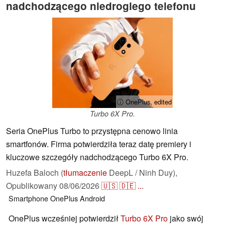
nadchodzącego niedrogiego telefonu
ⓘ OnePlus, edited
Turbo 6X Pro.
Seria OnePlus Turbo to przystępna cenowo linia
smartfonów. Firma potwierdziła teraz datę premiery i
kluczowe szczegóły nadchodzącego Turbo 6X Pro.
Huzefa Baloch (
tłumaczenie
DeepL / Ninh Duy),
Opublikowany
08/06/2026
🇺🇸
🇩🇪
...
Smartphone
OnePlus
Android
OnePlus wcześniej potwierdził
Turbo 6X Pro
jako swój