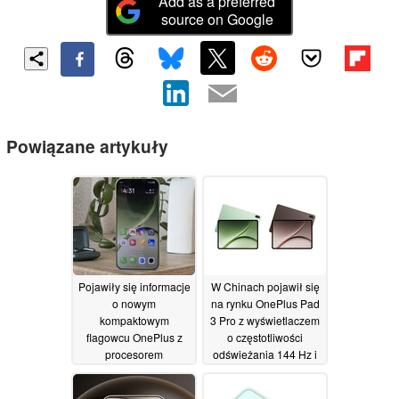
Add as a preferred
source on Google
Powiązane artykuły
Pojawiły się informacje
W Chinach pojawił się
o nowym
na rynku OnePlus Pad
kompaktowym
3 Pro z wyświetlaczem
flagowcu OnePlus z
o częstotliwości
procesorem
odświeżania 144 Hz i
Snapdragon 8 Elite
procesorem
Gen 6 i ekranem o
Snapdragon 8 Elite