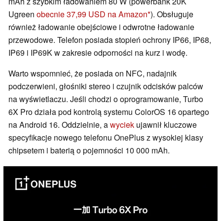
mAh z szybkim ładowaniem 80 W (powerbank 20K
Ugreen
obecnie 37,99 USD na Amazon
). Obsługuje
również ładowanie obejściowe i odwrotne ładowanie
przewodowe. Telefon posiada stopień ochrony IP66, IP68,
IP69 i IP69K w zakresie odporności na kurz i wodę.
Warto wspomnieć, że posiada on NFC, nadajnik
podczerwieni, głośniki stereo i czujnik odcisków palców
na wyświetlaczu. Jeśli chodzi o oprogramowanie, Turbo
6X Pro działa pod kontrolą systemu ColorOS 16 opartego
na Android 16. Oddzielnie, a
wyciek
ujawnił kluczowe
specyfikacje nowego telefonu OnePlus z wysokiej klasy
chipsetem i baterią o pojemności 10 000 mAh.