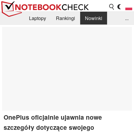
Laptopy
Rankingi
Nowinki
...
Biblioteka
Info
Szukajka recenzji
OnePlus oficjalnie ujawnia nowe
szczegóły dotyczące swojego