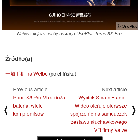
ⓘ OnePlus
Najważniejsze cechy nowego OnePlus Turbo 6X Pro.
Źródło(a)
一加手机 na Weibo
(po chińsku)
Previous article
Next article
Poco X8 Pro Max: duża
Wyciek Steam Frame:
bateria, wiele
Wideo oferuje pierwsze
⟨
⟩
kompromisów
spojrzenie na samouczek
zestawu słuchawkowego
VR firmy Valve