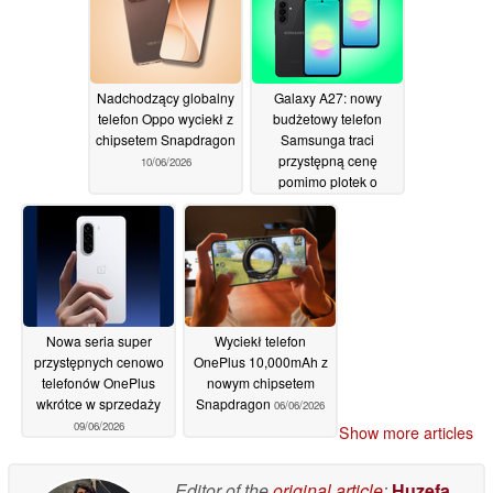
Nadchodzący globalny
Galaxy A27: nowy
telefon Oppo wyciekł z
budżetowy telefon
chipsetem Snapdragon
Samsunga traci
przystępną cenę
10/06/2026
pomimo plotek o
obniżeniu jakości
09/06/2026
Nowa seria super
Wyciekł telefon
przystępnych cenowo
OnePlus 10,000mAh z
telefonów OnePlus
nowym chipsetem
wkrótce w sprzedaży
Snapdragon
06/06/2026
09/06/2026
Show more articles
Editor of the
original article
:
Huzefa