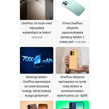
przekątnej 6,3 cala
Gen 5
19/06/2026
22/06/2026
OnePlus 16 może mieć
Firma OnePlus
najczystszy
oficjalnie
wyświetlacz w historii
zaprezentowała
pierwszy telefon z
18/06/2026
nowej serii
15/06/2026
Niedrogi telefon
OnePlus oficjalnie
OnePlus wprowadza
wprowadza na rynek
na rynek kluczową
nowy telefon w
funkcję, której brakuje
pomarańczowym
w jego globalnym
wykończeniu za ~$295
bliźniaku
10/06/2026
10/06/2026