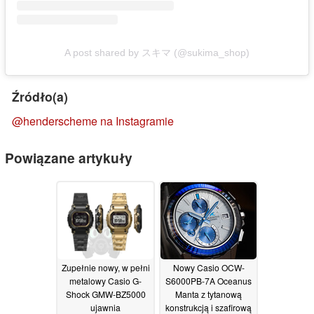
A post shared by スキマ (@sukima_shop)
Źródło(a)
@henderscheme na Instagramie
Powiązane artykuły
Zupełnie nowy, w pełni
Nowy Casio OCW-
metalowy Casio G-
S6000PB-7A Oceanus
Shock GMW-BZ5000
Manta z tytanową
ujawnia
konstrukcją i szafirową