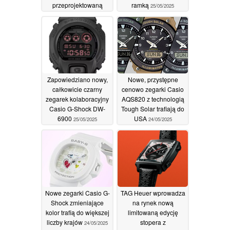
przeprojektowaną
ramką
25/05/2025
obudowę i wyświetlacz
MiP
27/05/2025
Zapowiedziano nowy,
Nowe, przystępne
całkowicie czarny
cenowo zegarki Casio
zegarek kolaboracyjny
AQS820 z technologią
Casio G-Shock DW-
Tough Solar trafiają do
6900
USA
25/05/2025
24/05/2025
Nowe zegarki Casio G-
TAG Heuer wprowadza
Shock zmieniające
na rynek nową
kolor trafią do większej
limitowaną edycję
liczby krajów
stopera z
24/05/2025