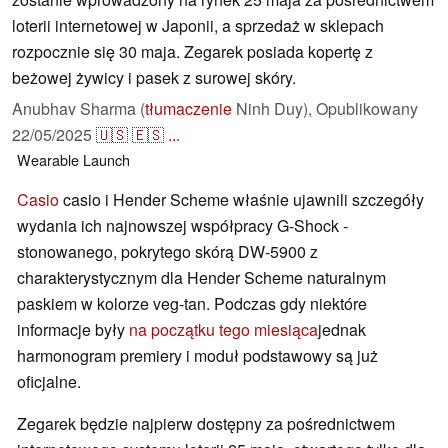
loterii internetowej w Japonii, a sprzedaż w sklepach
rozpocznie się 30 maja. Zegarek posiada kopertę z
beżowej żywicy i pasek z surowej skóry.
Anubhav Sharma (
tłumaczenie
Ninh Duy),
Opublikowany
22/05/2025
🇺🇸
🇪🇸
...
Wearable
Launch
Casio
casio i Hender Scheme właśnie ujawnili szczegóły
wydania ich najnowszej współpracy G-Shock -
stonowanego, pokrytego skórą DW-5900 z
charakterystycznym dla Hender Scheme naturalnym
paskiem w kolorze veg-tan. Podczas gdy niektóre
informacje były
na początku tego miesiąca
jednak
harmonogram premiery i moduł podstawowy są już
oficjalne.
Zegarek będzie najpierw dostępny za pośrednictwem