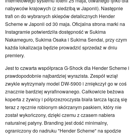
internetowego systemu loterii 25 maja, otwartego tylko dla
nabywców krajowych (z siedzibą w Japonii). Następnie
trafi on do wybranych sklepów detalicznych Hender
Scheme w Japonii od 30 maja. Oficjalna strona marki na
Instagramie potwierdziła dostępność w Sukima
Nakameguro, Sukima Osaka i Sukima Sendai, przy czym
każda lokalizacja będzie prowadzić sprzedaż w dniu
premiery.
Jest to czwarta współpraca G-Shock dla Hender Scheme i
prawdopodobnie najbardziej wyrazista. Zespół wziął
zwykle wytrzymały model DW-5900 i zmiękczył go w coś
znacznie bardziej wyrafinowanego. Całkowicie beżowa
koperta z żywicy i półprzezroczysta biała tarcza łączą się
teraz z ręcznie robionym skórzanym paskiem, który nie
został wykończony, dzięki czemu z czasem nabiera
naturalnej patyny. Branding jest dość minimalny,
ograniczony do nadruku "Hender Scheme" na spodzie