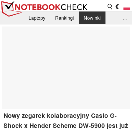
Laptopy
Rankingi
Nowinki
...
Biblioteka
Info
Szukajka recenzji
Nowy zegarek kolaboracyjny Casio G-
Shock x Hender Scheme DW-5900 jest już