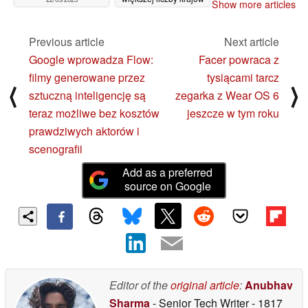
Show more articles
22/05/2025
Previous article
Next article
Google wprowadza Flow:
Facer powraca z
filmy generowane przez
tysiącami tarcz
⟨
⟩
sztuczną inteligencję są
zegarka z Wear OS 6
teraz możliwe bez kosztów
jeszcze w tym roku
prawdziwych aktorów i
scenografii
Add as a preferred
source on Google
Editor of the
original article
:
Anubhav
Sharma
- Senior Tech Writer
- 1817