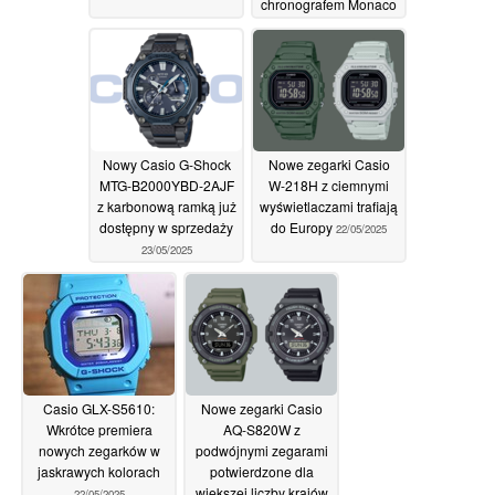
chronografem Monaco
24/05/2025
Nowy Casio G-Shock
Nowe zegarki Casio
MTG-B2000YBD-2AJF
W-218H z ciemnymi
z karbonową ramką już
wyświetlaczami trafiają
dostępny w sprzedaży
do Europy
22/05/2025
23/05/2025
Casio GLX-S5610:
Nowe zegarki Casio
Wkrótce premiera
AQ-S820W z
nowych zegarków w
podwójnymi zegarami
jaskrawych kolorach
potwierdzone dla
większej liczby krajów
22/05/2025