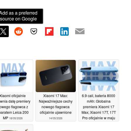
Add as a preferred
source on Google
Xiaomi oficjalnie
Xiaomi 17 Max:
6.9 cali, bateria 8000
wnia datę premiery
Najważniejsze cechy
mAh: Globalna
owego flagowca z
nowego flagowca
premiera Xiaomi 17
paratem Leica 200
oficjalnie ujawnione
Max; Xiaomi 17T, 17T
MP
Pro oficjalnie w maju
18/05/2026
14/05/2026
14/05/2026