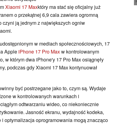
cym
Xiaomi 17 Max
który ma stać się oficjalny już
kranem o przekątnej 6,9 cala zawiera ogromną
o czyni ją jednym z największych ogniw
iaomi.
i udostępnionym w mediach społecznościowych, 17
dwa Apple
iPhone 17 Pro Max
w kontrolowanym
eo, w którym dwa iPhone'y 17 Pro Max osiągnęły
iny, podczas gdy Xiaomi 17 Max kontynuował
owinny być postrzegane jako to, czym są. Wydaje
dzone w kontrolowanych warunkach i
 ciągłym odtwarzaniu wideo, co niekoniecznie
żytkowanie. Jasność ekranu, wydajność kodeka,
ne i optymalizacja oprogramowania mogą znacząco