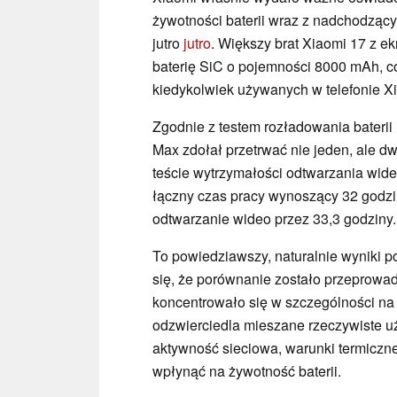
żywotności baterii wraz z nadchodzą
jutro
jutro
. Większy brat Xiaomi 17 z e
baterię SiC o pojemności 8000 mAh, c
kiedykolwiek używanych w telefonie X
Zgodnie z testem rozładowania bateri
Max zdołał przetrwać nie jeden, ale 
teście wytrzymałości odtwarzania wid
łączny czas pracy wynoszący 32 godz
odtwarzanie wideo przez 33,3 godziny.
To powiedziawszy, naturalnie wyniki p
się, że porównanie zostało przeprowa
koncentrowało się w szczególności na
odzwierciedla mieszane rzeczywiste u
aktywność sieciowa, warunki termicz
wpłynąć na żywotność baterii.