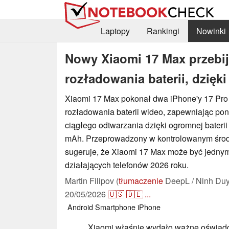
Laptopy
Rankingi
Nowinki
Nowy Xiaomi 17 Max przebij
rozładowania baterii, dzi
Xiaomi 17 Max pokonał dwa iPhone'y 17 Pro
rozładowania baterii wideo, zapewniając po
ciągłego odtwarzania dzięki ogromnej bateri
mAh. Przeprowadzony w kontrolowanym środo
sugeruje, że Xiaomi 17 Max może być jednym
działających telefonów 2026 roku.
Martin Filipov (
tłumaczenie
DeepL / Ninh Duy
20/05/2026
🇺🇸
🇩🇪
...
Android
Smartphone
iPhone
Xiaomi właśnie wydało ważne oświad