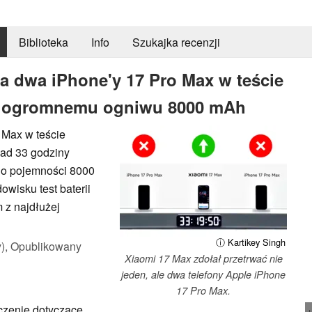
Biblioteka
Info
Szukajka recenzji
a dwa iPhone'y 17 Pro Max w teście
ęki ogromnemu ogniwu 8000 mAh
 Max w teście
nad 33 godziny
i o pojemności 8000
wisku test baterii
 z najdłużej
ⓘ Kartikey Singh
),
Opublikowany
Xiaomi 17 Max zdołał przetrwać nie
jeden, ale dwa telefony Apple iPhone
17 Pro Max.
czenie dotyczące