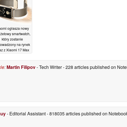
aomi ogłasza nowy
żetowy smartwatch,
który zostanie
owadzony na rynek
az z Xiaomi 17 Max
13/05/2026
cle
:
Martin Filipov
- Tech Writer
- 228 articles published on No
Duy
- Editorial Assistant
- 818035 articles published on Notebo