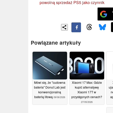
powolną sprzedaż PS5 jako czynnik
Powiązane artykuły
Mówi się, że "cudowna
Xiaomi 17 Max: Gdzie
bateria" Donut Lab jest
kupić alternatywę
uja
konwencjonalną
Xiaomi 17T w
n
baterią litową
przystępnych cenach?
a
09/06/2026
27/05/2026