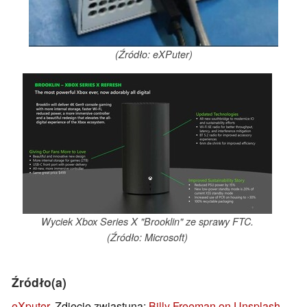
(Źródło: eXPuter)
Wyciek Xbox Series X "Brooklin" ze sprawy FTC.
(Źródło: Microsoft)
Źródło(a)
eXputer
, Zdjęcie zwiastuna:
Billy Freeman on Unsplash