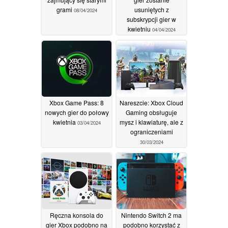
grami
usuniętych z
08/04/2024
subskrypcji gier w
kwietniu
04/04/2024
Xbox Game Pass: 8
Nareszcie: Xbox Cloud
nowych gier do połowy
Gaming obsługuje
kwietnia
mysz i klawiaturę, ale z
03/04/2024
ograniczeniami
30/03/2024
Ręczna konsola do
Nintendo Switch 2 ma
gier Xbox podobno na
podobno korzystać z