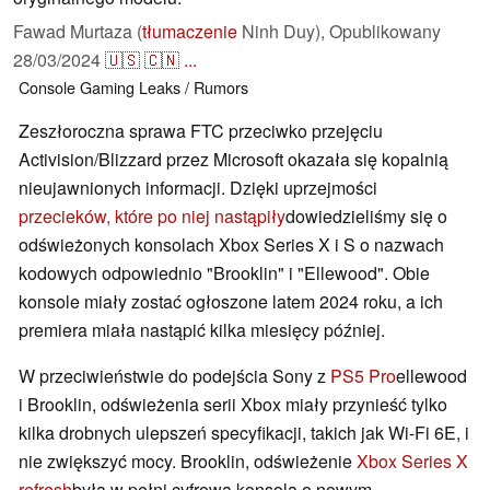
Fawad Murtaza (
tłumaczenie
Ninh Duy),
Opublikowany
28/03/2024
🇺🇸
🇨🇳
...
Console
Gaming
Leaks / Rumors
Zeszłoroczna sprawa FTC przeciwko przejęciu
Activision/Blizzard przez Microsoft okazała się kopalnią
nieujawnionych informacji. Dzięki uprzejmości
przecieków, które po niej nastąpiły
dowiedzieliśmy się o
odświeżonych konsolach Xbox Series X i S o nazwach
kodowych odpowiednio "Brooklin" i "Ellewood". Obie
konsole miały zostać ogłoszone latem 2024 roku, a ich
premiera miała nastąpić kilka miesięcy później.
W przeciwieństwie do podejścia Sony z
PS5 Pro
ellewood
i Brooklin, odświeżenia serii Xbox miały przynieść tylko
kilka drobnych ulepszeń specyfikacji, takich jak Wi-Fi 6E, i
nie zwiększyć mocy. Brooklin, odświeżenie
Xbox Series X
refresh
była w pełni cyfrową konsolą o nowym