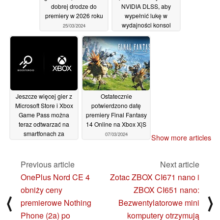
dobrej drodze do
NVIDIA DLSS, aby
premiery w 2026 roku
wypełnić lukę w
wydajności konsol
25/03/2024
Xbox Series X i Sony
PlayStation 5
14/03/2024
Jeszcze więcej gier z
Ostatecznie
Microsoft Store i Xbox
potwierdzono datę
Game Pass można
premiery Final Fantasy
teraz odtwarzać na
14 Online na Xbox X|S
smartfonach za
07/03/2024
Show more articles
pośrednictwem
Boosteroid
11/03/2024
Previous article
Next article
OnePlus Nord CE 4
Zotac ZBOX CI671 nano i
obniży ceny
ZBOX CI651 nano:
⟨
⟩
premierowe Nothing
Bezwentylatorowe mini
Phone (2a) po
komputery otrzymują