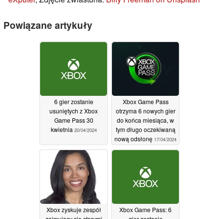
Powiązane artykuły
6 gier zostanie
Xbox Game Pass
usuniętych z Xbox
otrzyma 6 nowych gier
Game Pass 30
do końca miesiąca, w
kwietnia
tym długo oczekiwaną
20/04/2024
nową odsłonę
17/04/2024
Xbox zyskuje zespół
Xbox Game Pass: 6
zajmujący się starymi
gier zostanie