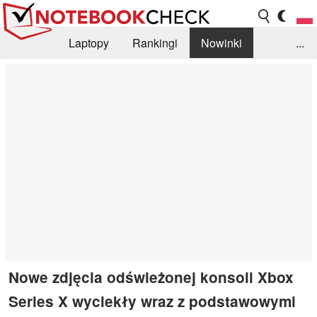
Laptopy
Rankingi
Nowinki
...
Biblioteka
Info
Szukajka recenzji
Nowe zdjęcia odświeżonej konsoli Xbox
Series X wyciekły wraz z podstawowymi