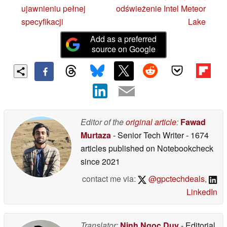
ujawnieniu pełnej
odświeżenie Intel Meteor
specyfikacji
Lake
Add as a preferred
source on Google
Editor of the
original article
:
Fawad
Murtaza
- Senior Tech Writer
- 1674
articles published on Notebookcheck
since 2021
contact me via:
@gpctechdeals
,
LinkedIn
Translator:
Ninh Ngoc Duy
- Editorial