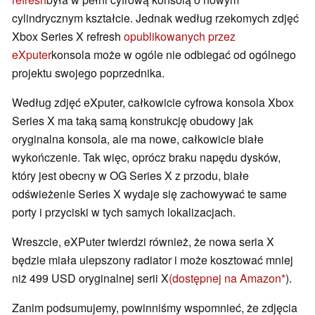
cylindrycznym kształcie. Jednak według rzekomych zdjęć
Xbox Series X refresh
opublikowanych przez
eXputer
konsola może w ogóle nie odbiegać od ogólnego
projektu swojego poprzednika.
Według zdjęć eXputer, całkowicie cyfrowa konsola Xbox
Series X ma taką samą konstrukcję obudowy jak
oryginalna konsola, ale ma nowe, całkowicie białe
wykończenie. Tak więc, oprócz braku napędu dysków,
który jest obecny w OG Series X z przodu, białe
odświeżenie Series X wydaje się zachowywać te same
porty i przyciski w tych samych lokalizacjach.
Wreszcie, eXPuter twierdzi również, że nowa seria X
będzie miała ulepszony radiator i może kosztować mniej
niż 499 USD oryginalnej serii X
(dostępnej na Amazon
).
Zanim podsumujemy, powinniśmy wspomnieć, że zdjęcia