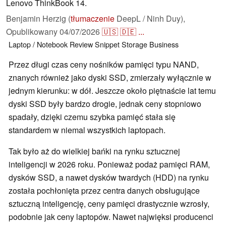
Lenovo ThinkBook 14.
Benjamin Herzig (
tłumaczenie
DeepL / Ninh Duy),
Opublikowany
04/07/2026
🇺🇸
🇩🇪
...
Laptop / Notebook
Review Snippet
Storage
Business
Przez długi czas ceny nośników pamięci typu NAND,
znanych również jako dyski SSD, zmierzały wyłącznie w
jednym kierunku: w dół. Jeszcze około piętnaście lat temu
dyski SSD były bardzo drogie, jednak ceny stopniowo
spadały, dzięki czemu szybka pamięć stała się
standardem w niemal wszystkich laptopach.
Tak było aż do wielkiej bańki na rynku sztucznej
inteligencji w 2026 roku. Ponieważ podaż pamięci RAM,
dysków SSD, a nawet dysków twardych (HDD) na rynku
została pochłonięta przez centra danych obsługujące
sztuczną inteligencję, ceny pamięci drastycznie wzrosły,
podobnie jak ceny laptopów. Nawet najwięksi producenci