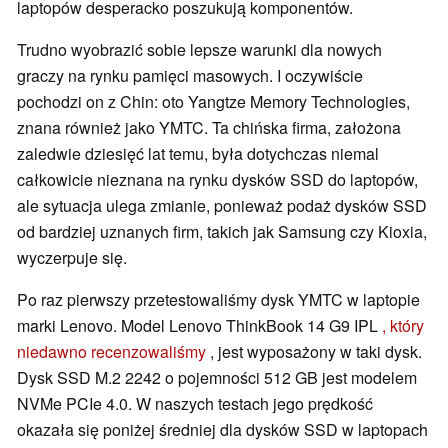
laptopów desperacko poszukują komponentów.
Trudno wyobrazić sobie lepsze warunki dla nowych
graczy na rynku pamięci masowych. I oczywiście
pochodzi on z Chin: oto Yangtze Memory Technologies,
znana również jako YMTC. Ta chińska firma, założona
zaledwie dziesięć lat temu, była dotychczas niemal
całkowicie nieznana na rynku dysków SSD do laptopów,
ale sytuacja ulega zmianie, ponieważ podaż dysków SSD
od bardziej uznanych firm, takich jak Samsung czy Kioxia,
wyczerpuje się.
Po raz pierwszy przetestowaliśmy dysk YMTC w laptopie
marki Lenovo. Model Lenovo ThinkBook 14 G9 IPL
, który
niedawno recenzowaliśmy
, jest wyposażony w taki dysk.
Dysk SSD M.2 2242 o pojemności 512 GB jest modelem
NVMe PCIe 4.0. W naszych testach jego prędkość
okazała się poniżej średniej dla dysków SSD w laptopach