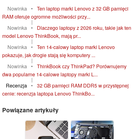
Nowinka
•
Ten laptop marki Lenovo z 32 GB pamięci
RAM oferuje ogromne możliwości przy...
|
Nowinka
•
Dlaczego laptopy z 2026 roku, takie jak ten
model Lenovo ThinkBook, mają pr...
|
Nowinka
•
Ten 14-calowy laptop marki Lenovo
pokazuje, jak drogie stają się komputery ...
|
Nowinka
•
ThinkBook czy ThinkPad? Porównujemy
dwa popularne 14-calowe laptopy marki L...
|
Recenzja
•
32 GB pamięci RAM DDR5 w przystępnej
cenie: recenzja laptopa Lenovo ThinkBo...
Powiązane artykuły