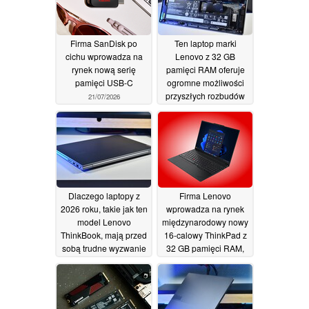
Firma SanDisk po
Ten laptop marki
cichu wprowadza na
Lenovo z 32 GB
rynek nową serię
pamięci RAM oferuje
pamięci USB-C
ogromne możliwości
przyszłych rozbudów
21/07/2026
10/07/2026
Dlaczego laptopy z
Firma Lenovo
2026 roku, takie jak ten
wprowadza na rynek
model Lenovo
międzynarodowy nowy
ThinkBook, mają przed
16-calowy ThinkPad z
sobą trudne wyzwanie
32 GB pamięci RAM,
wyświetlaczem o
08/07/2026
częstotliwości
odświeżania 120 Hz
oraz procesorami AMD