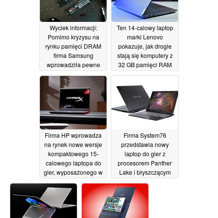
Ryzen
07/07/2026
Wyciek informacji:
Ten 14-calowy laptop
Pomimo kryzysu na
marki Lenovo
rynku pamięci DRAM
pokazuje, jak drogie
firma Samsung
stają się komputery z
wprowadziła pewne
32 GB pamięci RAM
kompromisy w dysku
06/07/2026
SSD 990, aby obniżyć
cenę
06/07/2026
Firma HP wprowadza
Firma System76
na rynek nowe wersje
przedstawia nowy
kompaktowego 15-
laptop do gier z
calowego laptopa do
procesorem Panther
gier, wyposażonego w
Lake i błyszczącym
procesor Intel Core
wyświetlaczem OLED
Ultra 9 290HX Plus
06/07/2026
oraz wyświetlacz z
technologią VRR o