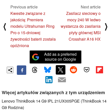
Previous article
Next article
Kwestie związane z
Zasilacz sieciowy o
jakością: Premiera
mocy 240 W ledwo
⟨
⟩
modelu Ultrahuman Ring
wystarcza do zasilania
Pro o 15-dniowej
płyty głównej MSI
żywotności baterii została
Crosshair A16 HX
opóźniona
Add as a preferred
source on Google
Więcej artykułów związanych z tym urządzeniem
Lenovo ThinkBook 14 G9 IPL 21UX005PGE (ThinkBook 14
G9 Rodzina)