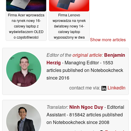
częstotliwości
odświeżania 180 Hz
06/07/2026
Firma Acer wprowadza
Firma Lenovo
na rynek nowy 16-
wprowadza na rynek
calowy laptop z
światowy nowy 14-
wyświetlaczem OLED
calowy laptop
o częstotliwości
wyposażony w dwa
Show more articles
odświeżania 120 Hz
dyski SSD i 32 GB
oraz najwyższej klasy
pamięci RAM
05/07/2026
procesorem Core Ultra
Editor of the
original article
:
Benjamin
X9 388H
06/07/2026
Herzig
- Managing Editor
- 1553
articles published on Notebookcheck
since 2016
contact me via:
LinkedIn
Translator:
Ninh Ngoc Duy
- Editorial
Assistant
- 815842 articles published
on Notebookcheck
since 2008