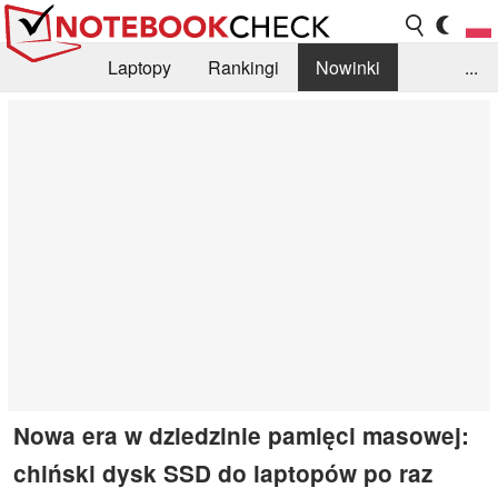
Laptopy
Rankingi
Nowinki
...
Biblioteka
Info
Szukajka recenzji
Nowa era w dziedzinie pamięci masowej:
chiński dysk SSD do laptopów po raz