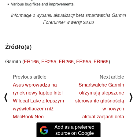
Informacje o wydaniu aktualizacji beta smartwatcha Garmin
Forerunner w wersji 28.03
Źródło(a)
Garmin (
FR165
,
FR255
,
FR265
,
FR955
,
FR965
)
Previous article
Next article
Asus wprowadza na
Smartwatche Garmin
rynek nowy laptop Intel
otrzymują ulepszone
⟨
⟩
Wildcat Lake z lepszym
sterowanie głośnością
wyświetlaczem niż
w nowych
MacBook Neo
aktualizacjach beta
Add as a preferred
source on Google