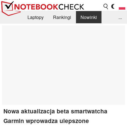
Laptopy
Rankingi
Nowinki
...
Biblioteka
Info
Szukajka recenzji
Nowa aktualizacja beta smartwatcha
Garmin wprowadza ulepszone