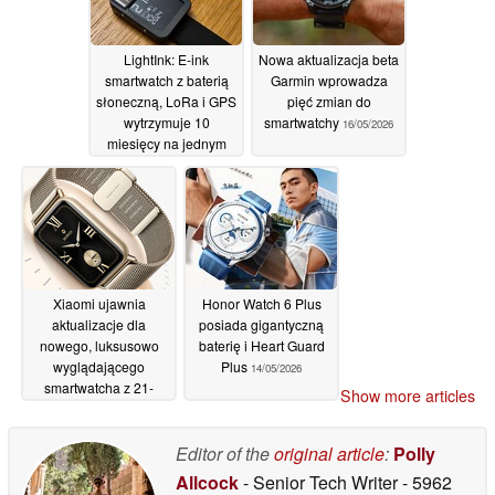
LightInk: E-ink
Nowa aktualizacja beta
smartwatch z baterią
Garmin wprowadza
słoneczną, LoRa i GPS
pięć zmian do
wytrzymuje 10
smartwatchy
16/05/2026
miesięcy na jednym
ładowaniu
17/05/2026
Xiaomi ujawnia
Honor Watch 6 Plus
aktualizacje dla
posiada gigantyczną
nowego, luksusowo
baterię i Heart Guard
wyglądającego
Plus
14/05/2026
smartwatcha z 21-
Show more articles
dniowym czasem pracy
na baterii
16/05/2026
Editor of the
original article
:
Polly
Allcock
- Senior Tech Writer
- 5962