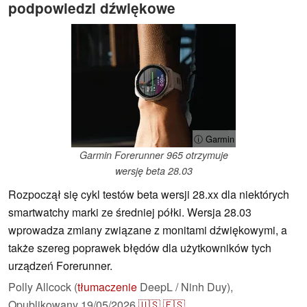
podpowiedzi dźwiękowe
ⓘ Garmin
Garmin Forerunner 965 otrzymuje
wersję beta 28.03
Rozpoczął się cykl testów beta wersji 28.xx dla niektórych
smartwatchy marki ze średniej półki. Wersja 28.03
wprowadza zmiany związane z monitami dźwiękowymi, a
także szereg poprawek błędów dla użytkowników tych
urządzeń Forerunner.
Polly Allcock (
tłumaczenie
DeepL / Ninh Duy),
Opublikowany
19/05/2026
🇺🇸
🇪🇸
...