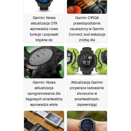
Garmin: Nowa
Garmin CIRQA
aktualizacja OTA
prawdopodobnie
wprowadza nowe
zauważony w Garmin
funkcje i poprawki
Connect, kod wskazuje
błędów do
zniżkę dla
smartwatchy
subskrybentów
22/05/2026
21/05/2026
Garmin: Nowa
Aktualizacja Garmin
aktualizacja
przywraca ładowanie
oprogramowania dla
słoneczne w
flagowych smartwatchy
smartwatchach,
wprowadza wiele
zapewniając
poprawek błędów i
nieograniczoną
ulepszeń
żywotność baterii
20/05/2026
19/05/2026