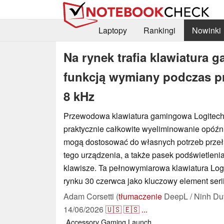
Laptopy
Rankingi
Nowinki
Na rynek trafia klawiatura
funkcją wymiany podczas pr
8 kHz
Przewodowa klawiatura gamingowa Logitech
praktycznie całkowite wyeliminowanie opóźn
mogą dostosować do własnych potrzeb przeł
tego urządzenia, a także pasek podświetlen
klawisze. Ta pełnowymiarowa klawiatura Logi
rynku 30 czerwca jako kluczowy element seri
Adam Corsetti (
tłumaczenie
DeepL / Ninh Du
14/06/2026
🇺🇸
🇪🇸
...
Accessory
Gaming
Launch