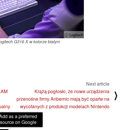
ⓘ Logitech
Logitech G316 X w kolorze białym
Next article
DRAM
Krążą pogłoski, że nowe urządzenia
⟩
przenośne firmy Anbernic mają być oparte na
ualny
wycofanych z produkcji modelach Nintendo
Add as a preferred
source on Google