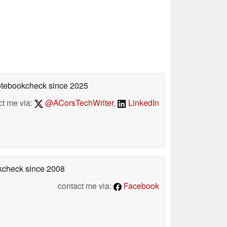
Notebookcheck
since 2025
ct me via:
@ACorsTechWriter
,
LinkedIn
okcheck
since 2008
contact me via:
Facebook