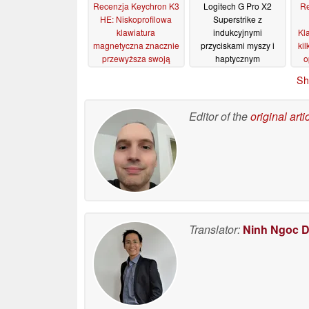
Recenzja Keychron K3
Logitech G Pro X2
R
HE: Niskoprofilowa
Superstrike z
klawiatura
indukcyjnymi
Kl
magnetyczna znacznie
przyciskami myszy i
ki
przewyższa swoją
haptycznym
o
klasę wagową
sprzężeniem zwrotnym
06/06/2026
Sh
jest już dostępny
10/02/2026
Editor of the
original arti
Translator:
Ninh Ngoc 