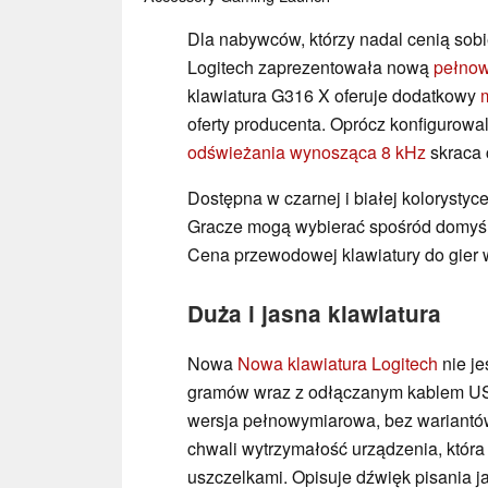
Dla nabywców, którzy nadal cenią sobi
Logitech zaprezentowała nową
pełnow
klawiatura G316 X oferuje dodatkowy
oferty producenta. Oprócz konfigurow
odświeżania wynosząca 8 kHz
skraca 
Dostępna w czarnej i białej kolorystyc
Gracze mogą wybierać spośród domyśl
Cena przewodowej klawiatury do gier
Duża i jasna klawiatura
Nowa
Nowa klawiatura Logitech
nie je
gramów wraz z odłączanym kablem US
wersja pełnowymiarowa, bez wariantów
chwali wytrzymałość urządzenia, która 
uszczelkami. Opisuje dźwięk pisania ja