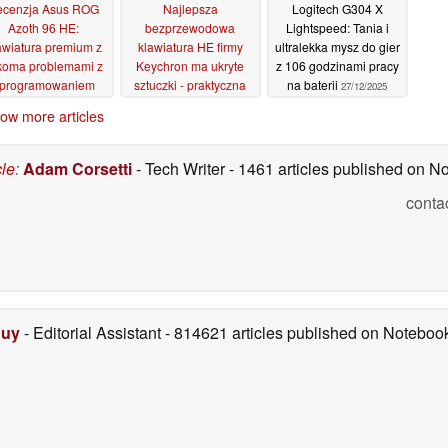
ecenzja Asus ROG
Najlepsza
Logitech G304 X
Azoth 96 HE:
bezprzewodowa
Lightspeed: Tania i
awiatura premium z
klawiatura HE firmy
ultralekka mysz do gier
lkoma problemami z
Keychron ma ukryte
z 106 godzinami pracy
programowaniem
sztuczki - praktyczna
na baterii
27/12/2025
recenzja Lemokey P2
24/01/2026
ow more articles
HE
11/01/2026
cle
:
Adam Corsetti
- Tech Writer
- 1461 articles published on 
conta
Duy
- Editorial Assistant
- 814621 articles published on Notebo