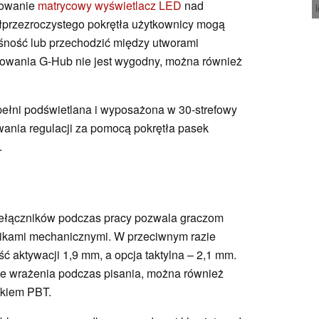
sowanie
matrycowy wyświetlacz LED
nad
łprzezroczystego pokrętła użytkownicy mogą
śność lub przechodzić między utworami
mowania G-Hub nie jest wygodny, można również
ełni podświetlana i wyposażona w 30-strefowy
ania regulacji za pomocą pokrętła pasek
.
zełączników podczas pracy pozwala graczom
ikami mechanicznymi. W przeciwnym razie
ć aktywacji 1,9 mm, a opcja taktylna – 2,1 mm.
e wrażenia podczas pisania, można również
ukiem PBT.