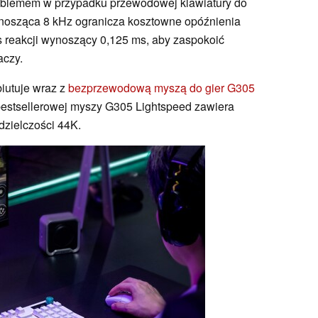
blemem w przypadku przewodowej klawiatury do
wynosząca 8 kHz ogranicza kosztowne opóźnienia
s reakcji wynoszący 0,125 ms, aby zaspokoić
aczy.
iutuje wraz z
bezprzewodową myszą do gier G305
bestsellerowej myszy G305 Lightspeed zawiera
dzielczości 44K.