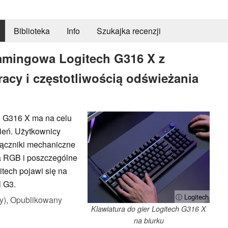
Biblioteka
Info
Szukajka recenzji
 gamingowa Logitech G316 X z
acy i częstotliwością odświeżania
 G316 X ma na celu
ień. Użytkownicy
ączniki mechaniczne
ia RGB i poszczególne
tech pojawi się na
i G3.
ⓘ Logitech
y),
Opublikowany
Klawiatura do gier Logitech G316 X
na biurku