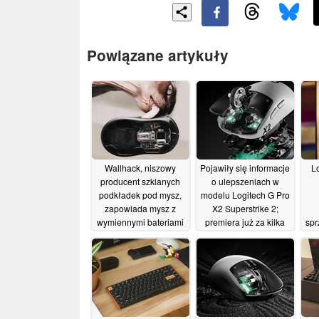
Powiązane artykuły
Wallhack, niszowy
Pojawiły się informacje
L
producent szklanych
o ulepszeniach w
podkładek pod mysz,
modelu Logitech G Pro
zapowiada mysz z
X2 Superstrike 2;
wymiennymi bateriami
premiera już za kilka
spr
oraz klawiaturę o
miesięcy
15/07/2026
rozmiarze 65%
22/07/2026