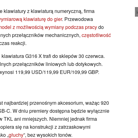
e klawiatury z klawiaturą numeryczną, firma
ymiarową klawiaturę do gier
. Przewodowa
model z możliwością wymiany podczas pracy
do
alnych przełączników mechanicznych,
częstotliwość
czas reakcji.
e klawiatura G316 X trafi do sklepów 30 czerwca.
nych przełączników liniowych lub dotykowych.
 wynosi 119,99 USD/119,99 EUR/109,99 GBP.
st najbardziej przenośnym akcesorium, ważąc 920
B-C. W dniu premiery dostępna będzie wyłącznie
 TKL ani mniejszych. Niemniej jednak firma
opiera się na konstrukcji z zatrzaskowymi
ko „
głuchy
”, bez wysokich tonów.