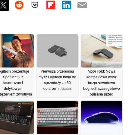
ogitech prezentuje
Pierwsza przenośna
Mobi Fold: Nowa
Spotlight 2 z
mysz Logitech trafia do
kompaktowa mysz
laserowym i
sprzedaży za 80
bezprzewodowa
dotykowym
dolarów
Logitech szczegółowo
11/06/2026
zężeniem zwrotnym
opisana przed
zbliżającą się globalną
11/06/2026
premierą w czerwcu
2026 r
09/06/2026