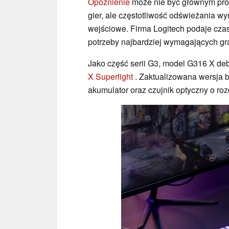
Opóźnienie
może nie być głównym pro
gier, ale częstotliwość odświeżania 
wejściowe. Firma Logitech podaje cza
potrzeby najbardziej wymagających gr
Jako część serii G3, model G316 X deb
X Superlight
. Zaktualizowana wersja 
akumulator oraz czujnik optyczny o roz