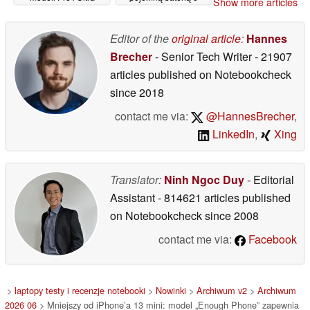
Show more articles
pojemności 5 160 mAh
24/06/2026
24/06/2026
Editor of the
original article
:
Hannes
Brecher
- Senior Tech Writer
- 21907
articles published on Notebookcheck
since 2018
contact me via:
@HannesBrecher
,
LinkedIn
,
Xing
Translator:
Ninh Ngoc Duy
- Editorial
Assistant
- 814621 articles published
on Notebookcheck
since 2008
contact me via:
Facebook
>
laptopy testy i recenzje notebooki
>
Nowinki
>
Archiwum v2
>
Archiwum
2026 06
> Mniejszy od iPhone’a 13 mini: model „Enough Phone” zapewnia