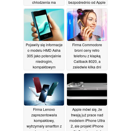
chłodzenia ma
bezpośrednio od Apple
rzekomo trafić na rynek
26/06/2026
dwa lata po premierze
modelu M5 Ultra
29/06/2026
Pojawiły się informacje
Firma Commodore
o modelu HMD Asha
broni ceny retro
305 jako potencjalnie
telefonu z klapką
niedrogim,
Callback 8020, a
kompaktowym
zaledwie kilka dni
telefonie z ekranem
później obniża ją
dotykowym
26/06/2026
26/06/2026
Firma Lenovo
Apple mówi się, że
zaprezentowała
trwają już prace nad
kompaktowy,
modelem iPhone Ultra
wytrzymały smartfon z
2, ale projekt iPhone