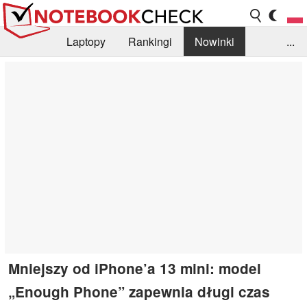
Laptopy
Rankingi
Nowinki
...
Biblioteka
Info
Szukajka recenzji
Mniejszy od iPhone’a 13 mini: model
„Enough Phone” zapewnia długi czas