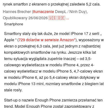
rynek smartfon z ekranem o przekątnej zaledwie 5,2 cala.
Hannes Brecher (
tłumaczenie
DeepL / Ninh Duy),
Opublikowany
26/06/2026
🇺🇸
🇩🇪
...
Smartphone
Smartfony stały się tak duże, że model iPhone 17 z serii „
Apple ” (
729 dolarów w serwisie Amazon
), wyposażony w
ekran o przekątnej 6,3 cala, jest już jednym z najbardziej
kompaktowych smartfonów na rynku. Jeszcze kilka lat
temu sytuacja wyglądała zupełnie inaczej – od 3,5-
calowego wyświetlacza w modelu iPhone 4, przez 4-
calowy wyświetlacz w modelu iPhone 5, 4,7-calowy ekran
w modelu iPhone 6, aż po 5,4-calowy ekran dotykowy w
modelu iPhone 13 mini, rozmiary smartfonów z biegiem lat
stale rosły.
Start-up o nazwie Enough Phone zamierza przełamać ten
trend. Model Enough Phone został zaprojektowany z