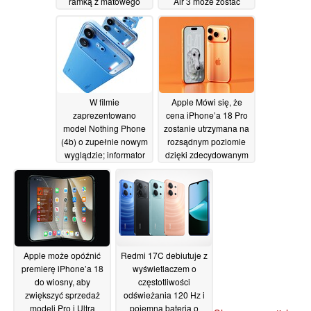
ramką z matowego
Air 3 może zostać
metalu
odwołany
26/06/2026
25/06/2026
W filmie
Apple Mówi się, że
zaprezentowano
cena iPhone’a 18 Pro
model Nothing Phone
zostanie utrzymana na
(4b) o zupełnie nowym
rozsądnym poziomie
wyglądzie; informator
dzięki zdecydowanym
ujawnia parametry
działaniom mającym
techniczne
na celu obniżenie
25/06/2026
kosztów
25/06/2026
Apple może opóźnić
Redmi 17C debiutuje z
premierę iPhone’a 18
wyświetlaczem o
do wiosny, aby
częstotliwości
zwiększyć sprzedaż
odświeżania 120 Hz i
modeli Pro i Ultra
pojemną baterią o